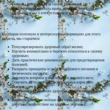
Если вы сами следит за своим здоровьем, то
невозможно подыскать врача, который знает
больше чем вы о его состоянии и потребностях
Сократ
Подбирая полезную и интересную информацию для этого
раздела, мы стараемся:
Популяризировать здоровый образ жизни;
Научить внимательно и бережно относиться к своему
здоровью;
Дать практические рекомендации для предотвращения
болезней;
Раскрыть принципы и пользу здорового питания и
физических нагрузок;
Затронуть вопросы избавления от лишнего веса;
Озвучить не только вопросы здоровья взрослого
человека, но и детей;
Разобраться в понятиях здоровья семьи и общества в
целом;
Выявить многочисленные факторы, оказывающие
пагубное воздействие на здоровье человека.