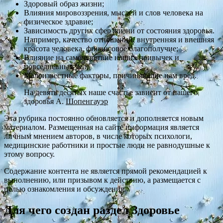
Здоровый образ жизни;
Влияния мировоззрения, мыслей и слов человека на
физическое здравие;
Зависимость других сфер жизни от состояния здоровья.
Например, качество отношений, внутренняя и внешняя
красота человека, финансовое благополучие;
Влияние на самочувствие наших привычек и
повседневных дел;
Малоизвестные факторы, причиняющие нам вред.
На девять десятых наше счастье зависит от нашего
здоровья А.
Шопенгауэр
Эта рубрика постоянно обновляется и дополняется новым
материалом. Размещенная на сайте информация является
личным мнением авторов, в числе которых психологи,
медицинские работники и простые люди не равнодушные к
этому вопросу.
Содержание контента не является прямой рекомендацией к
выполнению, или призывом к действию, а размещается с
целью ознакомления и обсуждения.
Для чего создан раздел Здоровье