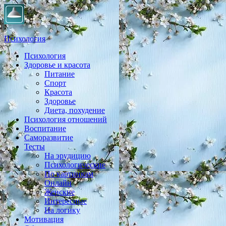
Психология
Психология
Практическая психология, личностный рост, экология,
Здоровье и красота
здоровье, воспитание,
Питание
Спорт
Красота
Здоровье
Диета, похудение
Психология отношений
Воспитание
Саморазвитие
Тесты
На эрудицию
Психологические
По картинкам
Онлайн
Женские
Интересные
На логику
Мотивация