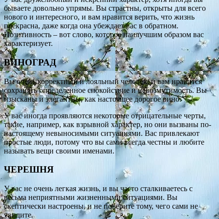
бываете довольно упрямы. Вы страстны, открыты для всего
нового и интересного, и вам нравится верить, что жизнь
прекрасна, даже когда она убеждает вас в обратном.
Позитивность – вот слово, которое наилучшим образом вас
характеризует.
ВИНОГРАД
Вы очень корректный и лояльный человек, и вам нравится
сохранять определенное спокойствие и невозмутимость. Вы
изысканы и элегантны, как настоящее дорогое вино.
У вас иногда проявляются некоторые отрицательные черты,
такие, например, как взрывной характер, но они вызваны по-
настоящему невыносимыми ситуациями. Вас привлекают
простые люди, потому что вы сами всегда честны и любите
называть вещи своими именами.
ЧЕРЕШНЯ
У вас не очень легкая жизнь, и вы часто сталкиваетесь с
весьма неприятными жизненными ситуациями. Вы
скептически настроены, и не поверите тому, чего сами не
увидите.