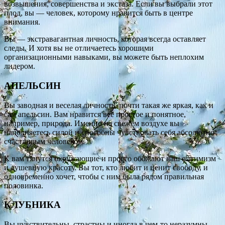
возвышения, совершенства и экстаза. Если вы выбрали этот
плод, вы — человек, которому нравится быть в центре
внимания.
Вы — экстравагантная личность, которая всегда оставляет
следы. И хотя вы не отличаетесь хорошими
организационными навыками, вы можете быть неплохим
лидером.
АПЕЛЬСИН
Вы заводная и веселая личность, почти такая же яркая, как и
сам апельсин. Вам нравится всё простое и понятное,
например, природа. Именно на свежем воздухе вы
наполняетесь силой и способны чувствовать себя абсолютно
счастливым человеком.
К вам тянутся окружающие и просто обожают ваш оптимизм
и душевную красоту. Вы тот, кто любит и ценит свободу, и
одновременно хочет, чтобы с ним была рядом правильная
половинка.
КЛУБНИКА
Вы чувствительны, страстны и иногда в чем-то неразумны.