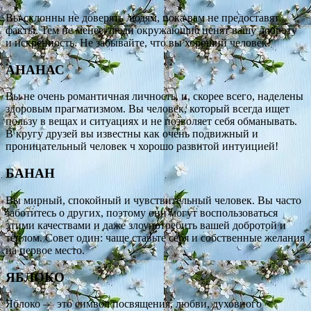
Вы склонны не доверять людям, пока вам не предоставят
факты. Тем не менее, люди окружающие ценят вашу доброту
и искренность. Не забывайте, что вы хороший человек!
АНАНАС
Вы не очень романтичная личность, и, скорее всего, наделены
здоровым прагматизмом. Вы человек, который всегда ищет
пользу в вещах и ситуациях и не позволяет себя обманывать.
В кругу друзей вы известны как очень подвижный и
проницательный человек ч хорошо развитой интуицией!
БАНАН
Вы мирный, спокойный и чувствительный человек. Вы часто
заботитесь о других, поэтому они могут воспользоваться
этими качествами и даже злоупотребить вашей добротой и
теплом. Совет один: чаще ставьте себя и собственные желания
на первое место.
ЯБЛОКО
Яблоко — это символ посвящения, любви, духовного