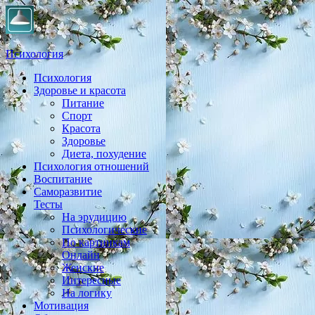
Психология
Психология
Практическая психология, личностный рост, экология,
Здоровье и красота
здоровье, воспитание,
Питание
Спорт
Красота
Здоровье
Диета, похудение
Психология отношений
Воспитание
Саморазвитие
Тесты
На эрудицию
Психологические
По картинкам
Онлайн
Женские
Интересные
На логику
Мотивация