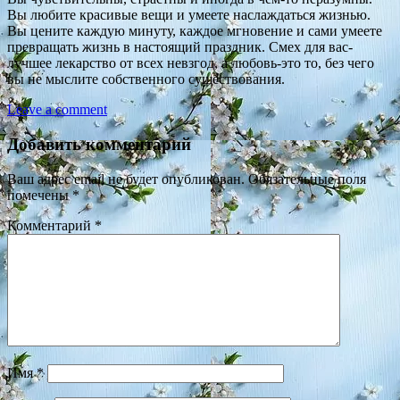
Вы любите красивые вещи и умеете наслаждаться жизнью.
Вы цените каждую минуту, каждое мгновение и сами умеете
превращать жизнь в настоящий праздник. Смех для вас-
лучшее лекарство от всех невзгод, а любовь-это то, без чего
вы не мыслите собственного существования.
Leave a comment
Добавить комментарий
Ваш адрес email не будет опубликован.
Обязательные поля
помечены
*
Комментарий
*
Имя
*