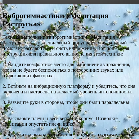
Виброгимнастики «Медитация
Раструска»
Техника выполнения виброгимнастики «Медитация
Раструска» — это специальный вид упражнения, который
помогает расслабиться и снять напряжение. Вот пошаговая
инструкция для правильного выполнения этой техники:
1. Найдите комфортное место для выполнения упражнения,
где вы не будете беспокоиться о посторонних звуках или
отвлекающих факторах.
2. Встаньте на вибрационную платформу и убедитесь, что она
включена и настроена на желаемый уровень интенсивности.
3. Разведите руки в стороны, чтобы они были параллельны
полу.
4. Расслабьте плечи и весь верхний корпус. Позвольте
гравитации опустить плечи вниз.
5. Разведите ноги на ширину плеч и немного согните колени.