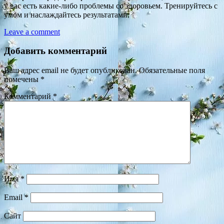
у вас есть какие-либо проблемы со здоровьем. Тренируйтесь с
умом и наслаждайтесь результатами.
Leave a comment
Добавить комментарий
Ваш адрес email не будет опубликован.
Обязательные поля
помечены
*
Комментарий
*
Имя
*
Email
*
Сайт