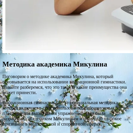
Методика академика Микулина
Поговорим о методике академика Микулина, который
основывается на использовании вибрационной гимнастики.
Давайте разберемся, что это такое и какие преимущества она
может принести.
Вибрационная гимнастика — это специальная методика,
которая включает в себя использование вибрационных
платформ для выполнения упражнений. Она была
разработана академиком Микулиным и получила широкое
признание в медицинской и спортивной сферах.