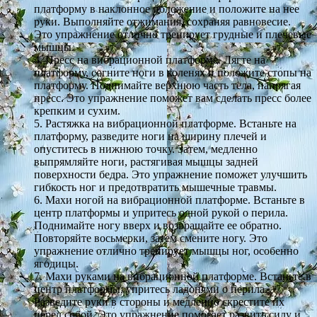
платформу в наклонное положение и положите на нее
руки. Выполняйте отжимания, сохраняя равновесие.
Это упражнение отлично тренирует грудные и плечевые
мышцы.
4. Пресс на вибрационной платформе. Лягте на
платформу, согните ноги в коленях и положите стопы на
платформу. Поднимайте верхнюю часть тела, напрягая
пресс. Это упражнение поможет вам сделать пресс более
крепким и сухим.
5. Растяжка на вибрационной платформе. Встаньте на
платформу, разведите ноги на ширину плечей и
опуститесь в нижнюю точку. Затем, медленно
выпрямляйте ноги, растягивая мышцы задней
поверхности бедра. Это упражнение поможет улучшить
гибкость ног и предотвратить мышечные травмы.
6. Махи ногой на вибрационной платформе. Встаньте в
центр платформы и упритесь одной рукой о перила.
Поднимайте ногу вверх и возвращайте ее обратно.
Повторяйте восьмерки, затем смените ногу. Это
упражнение отлично тренирует мышцы ног, особенно
ягодицы.
7. Махи руками на вибрационной платформе. Встаньте в
центр платформы, упритесь ладонями о перила.
Разведите руки в стороны и медленно скрестите их
перед собой. Это упражнение помогает развить силу и