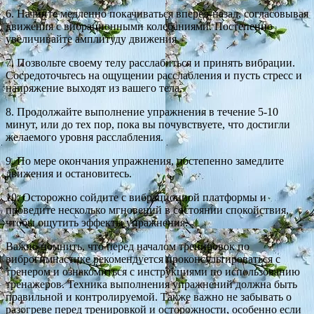
6. Начните медленно покачиваться вперед-назад, согласовывая
движения с вибрационными колебаниями. Постепенно
увеличивайте амплитуду движения.
7. Позвольте своему телу расслабиться и принять вибрации.
Сосредоточьтесь на ощущении расслабления и пусть стресс и
напряжение выходят из вашего тела.
8. Продолжайте выполнение упражнения в течение 5-10
минут, или до тех пор, пока вы почувствуете, что достигли
желаемого уровня расслабления.
9. По мере окончания упражнения, постепенно замедлите
движения и остановитесь.
10. Осторожно сойдите с вибрационной платформы и
проведите несколько мгновений в состоянии спокойствия,
чтобы ощутить эффекты упражнения.
Важно помнить, что перед началом тренировок по
виброгимнастике рекомендуется проконсультироваться с
тренером и ознакомиться с инструкциями по использованию
тренажеров. Техника выполнения упражнений должна быть
правильной и контролируемой. Также важно не забывать о
разогреве перед тренировкой и осторожности, особенно если