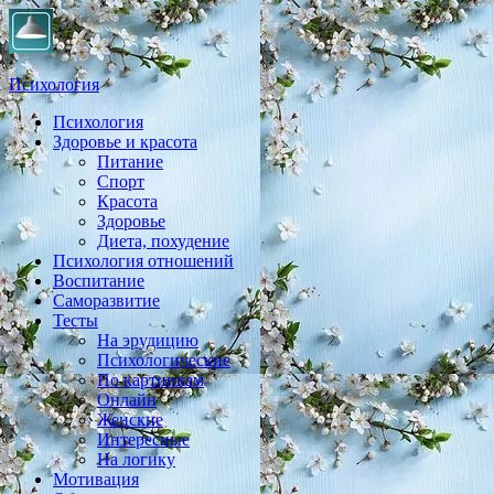
Психология
Психология
Практическая психология, личностный рост, экология,
Здоровье и красота
здоровье, воспитание,
Питание
Спорт
Красота
Здоровье
Диета, похудение
Психология отношений
Воспитание
Саморазвитие
Тесты
На эрудицию
Психологические
По картинкам
Онлайн
Женские
Интересные
На логику
Мотивация