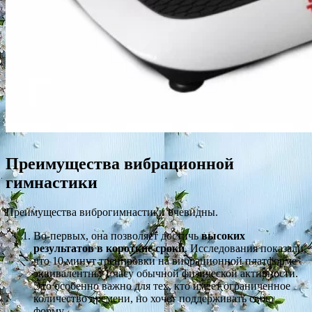
Преимущества вибрационной
гимнастики
Преимущества виброгимнастики очевидны.
Во-первых, она позволяет достичь
высоких
результатов в короткие сроки
. Исследования показали,
что 10 минут тренировки на вибрационной платформе
эквивалентны 1 часу обычной физической активности.
Это особенно важно для тех, кто имеет ограниченное
количество времени, но хочет поддерживать свою
форму.