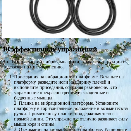
10 эффективных упражнений
Вот 10 упражнений виброгимнастики, а также инструкции и
подсказки по их выполнению.
Приседания на вибрационной платформе. Встаньте на
платформу, разведите ноги на ширину плечей и
выполняйте приседания, сохраняя равновесие. Это
упражнение прекрасно тренирует ягодичные и
бедренные мышцы.
2. Планка на вибрационной платформе. Установите
платформу в горизонтальное положение и возьмитесь за
ручки. Примите позу планки, поддерживая тело в
прямой линии. Это упражнение отлично развивает силу
мышц кора и спины.
3. Отжимания на вибрационной платформе. Установите