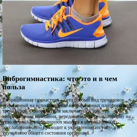
Виброгимнастика: что это и в чем
польза
Вибрационная гимнастика — это особый вид тренировок,
основанный на использовании вибрационных платформ или
тренажеров. Основная идея заключается в том, что
вибрационные колебания, передаваемые через платформу на
тело человека, стимулируют мышцы к сокращению и
расслаблению, что приводит к укреплению их тонуса и
улучшению общего состояния организма.