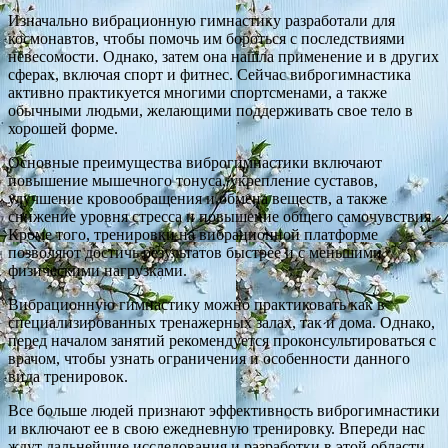
Изначально вибрационную гимнастику разработали для
космонавтов, чтобы помочь им бороться с последствиями
невесомости. Однако, затем она нашла применение и в других
сферах, включая спорт и фитнес. Сейчас виброгимнастика
активно практикуется многими спортсменами, а также
обычными людьми, желающими поддерживать свое тело в
хорошей форме.
Основные преимущества виброгимнастики включают
повышение мышечного тонуса, укрепление суставов,
улучшение кровообращения и обмена веществ, а также
снижение уровня стресса и повышение общего самочувствия.
Кроме того, тренировки на вибрационной платформе
позволяют достичь результатов быстрее и с меньшими
физическими нагрузками.
Вибрационную гимнастику можно практиковать как в
специализированных тренажерных залах, так и дома. Однако,
перед началом занятий рекомендуется проконсультироваться с
врачом, чтобы узнать ограничения и особенности данного
вида тренировок.
Все больше людей признают эффективность виброгимнастики
и включают ее в свою ежедневную тренировку. Впереди нас
ждут дальнейшие исследования и разработки в этой области,