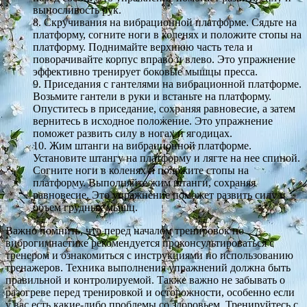
выносливость рук.
8. Скручивания на вибрационной платформе. Сядьте на
платформу, согните ноги в коленях и положите стопы на
платформу. Поднимайте верхнюю часть тела и
поворачивайте корпус вправо и влево. Это упражнение
эффективно тренирует боковые мышцы пресса.
9. Приседания с гантелями на вибрационной платформе.
Возьмите гантели в руки и встаньте на платформу.
Опуститесь в приседание, сохраняя равновесие, а затем
вернитесь в исходное положение. Это упражнение
поможет развить силу в ногах и ягодицах.
10. Жим штанги на вибрационной платформе.
Установите штангу на платформу и лягте на нее спиной.
Согните ноги в коленях и положите стопы на
платформу. Выполняйте жим штанги, сохраняя
равновесие. Это упражнение поможет развить силу и
объем грудных мышц.
Важно помнить, что перед началом тренировок по
виброгимнастике рекомендуется проконсультироваться с
тренером и ознакомиться с инструкциями по использованию
тренажеров. Техника выполнения упражнений должна быть
правильной и контролируемой. Также важно не забывать о
разогреве перед тренировкой и осторожности, особенно если
у вас есть какие-либо проблемы со здоровьем. Тренируйтесь с