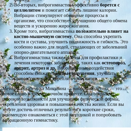
Во-вторых, виброгимнастика эффективно
борется с
целлюлитом
и помогает сжигать лишние калории.
Вибрации стимулируют обменные процессы в
организме, что способствует улучшению общего обмена
веществ и ускорению жиросжигания.
Кроме того, виброгимнастика
положительно влияет на
костно-мышечную систему
. Она способна укрепить
кости и суставы, улучшить подвижность и гибкость. Это
особенно важно для людей, страдающих от заболеваний
опорно-двигательного аппарата.
Виброгимнастика также полезна для профилактики и
лечения некоторых заболеваний, таких как
остеопороз,
артрит, артроз и др.
Вибрационные воздействия
способны снижать
болевые ощущения
, улучшать
кровообращение и укреплять иммунитет.
Методика академика Микулина — виброгимнастика — это
новое слово в тренировочном процессе. Она открывает
широкие возможности для улучшения физической формы,
укрепления здоровья и повышения качества жизни. Если вы
хотите достичь отличных результатов в короткие сроки,
рекомендую ознакомиться с этой методикой и попробовать
вибрационную гимнастику.