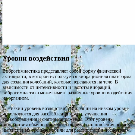
Уровни воздействия
Виброгимнастика представляет собой форму физической
активности, в которой используется вибрационная платформа
для создания колебаний, которые передаются на тело. В
зависимости от интенсивности и частоты вибраций,
виброгимнастика может иметь различные уровни воздействия
на организм.
1. Низкий уровень воздействия. Вибрации на низком уровне
используются для расслабления мышц, улучшения
кровообращения и снятия напряжения. Этот уровень
воздействия обычно применяется для восстановления после
интенсивных тренировок или для реабилитации после травм.