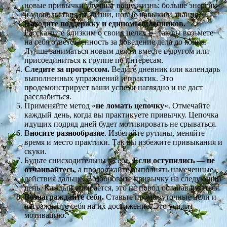
новые привычки улучшат вашу жизнь: больше энергии
и удовольствия от жизни, новые навыки и знания.
Н
аходите поддержку и единомышленников.
Расскажите близким о своих целях — так вы возьмете
на себя ответственность за доведение дела до конца.
Лучше заниматься новым делом вместе с другом или
присоединиться к группе по интересам.
Следите за прогрессом.
Ведите дневник или календарь
выполненных упражнений и практик. Это
продемонстрирует ваши успехи наглядно и не даст
расслабиться.
Применяйте метод «
не ломать цепочку
«. Отмечайте
каждый день, когда вы практикуете привычку. Цепочка
идущих подряд дней будет мотивировать не срываться.
В
носите разнообразие
. Избегайте рутины, меняйте
время и место практики. Так вы избежите привыкания и
скуки.
Будьте снисходительны к себе.
Если оступились — не
отчаивайтесь,
а продолжайте выполнять намеченные
действия дальше. Возобновите привычку на следующий
день. Каждый ошибается, это не повод останавливаться.
Вознаграждайте себя.
Ставьте промежуточные цели и
награждайте себя на их достижение. Это усилит
мотивацию.