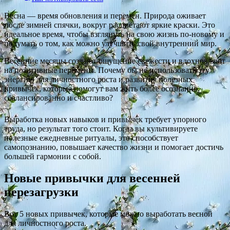
Весна — время обновления и перемен. Природа оживает
после зимней спячки, вокруг расцветают яркие краски. Это
идеальное время, чтобы взглянуть на свою жизнь по-новому и
подумать о том, как можно улучшить свой внутренний мир.
Весенние месяцы создают ощущение свежести и вдохновляют
на позитивные перемены. Почему бы не использовать эту
энергию для личностного роста и развития полезных
привычек, которые помогут вам жить более осознанно,
сбалансированно и счастливо?
Выработка новых навыков и привычек требует упорного
труда, но результат того стоит. Когда вы культивируете
полезные ежедневные ритуалы, это способствует
самопознанию, повышает качество жизни и помогает достичь
большей гармонии с собой.
Новые привычки для весенней
перезагрузки
Вот 5 новых привычек, которые можно выработать весной
для личностного роста.