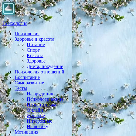
Психология
Психология
Практическая психология, личностный рост, экология,
Здоровье и красота
здоровье, воспитание,
Питание
Спорт
Красота
Здоровье
Диета, похудение
Психология отношений
Воспитание
Саморазвитие
Тесты
На эрудицию
Психологические
По картинкам
Онлайн
Женские
Интересные
На логику
Мотивация