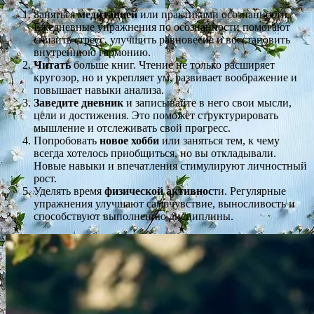
Заняться
медитацией
или практиками осознанности.
Ежедневные упражнения по осознанности помогают
снизить стресс, улучшить равновесие и восстановить
внутреннюю гармонию.
Читать
больше книг. Чтение не только расширяет
кругозор, но и укрепляет ум, развивает воображение и
повышает навыки анализа.
Заведите дневник
и записывайте в него свои мысли,
цели и достижения. Это поможет структурировать
мышление и отслеживать свой прогресс.
Попробовать
новое хобби
или заняться тем, к чему
всегда хотелось приобщиться, но вы откладывали.
Новые навыки и впечатления стимулируют личностный
рост.
Уделять время
физической активнос
ти. Регулярные
упражнения улучшают самочувствие, выносливость и
способствуют выполнению дисциплины.