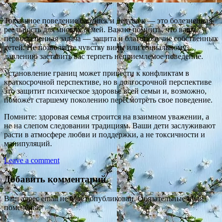
Токсичное поведение бабушек и дедушек — это болезненная
реальность для многих семей. Важно помнить, что ваша
первостепенная задача — защита и благополучие собственных
детей. Не позволяйте чувству вины или социальному
давлению заставить вас терпеть неприемлемое поведение.
Установление границ может привести к конфликтам в
краткосрочной перспективе, но в долгосрочной перспективе
это защитит психическое здоровье всей семьи и, возможно,
поможет старшему поколению пересмотреть свое поведение.
Помните: здоровая семья строится на взаимном уважении, а
не на слепом следовании традициям. Ваши дети заслуживают
расти в атмосфере любви и поддержки, а не токсичности и
манипуляций.
Leave a comment
Добавить комментарий
Ваш адрес email не будет опубликован.
Обязательные поля
помечены
*