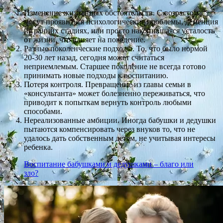
Изменение жизненных обстоятельств. С возрастом
могут проявиться психологические проблемы, деменция
на ранних стадиях, или просто накопившаяся усталость
от жизни, что влияет на поведение.
Разные поколенческие подходы. То, что было нормой
20-30 лет назад, сегодня может считаться
неприемлемым. Старшее поколение не всегда готово
принимать новые подходы к воспитанию.
Потеря контроля. Превращение из главы семьи в
«консультанта» может болезненно переживаться, что
приводит к попыткам вернуть контроль любыми
способами.
Нереализованные амбиции. Иногда бабушки и дедушки
пытаются компенсировать через внуков то, что не
удалось дать собственным детям, не учитывая интересы
ребенка.
Воспитание бабушками и дедушками – благо или
зло?