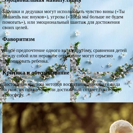
Бабушки и дедушки могут использовать чувство вины («Ты
лишаешь нас внуков»), угрозы («Тогда мы больше не будем
помогать»), или эмоциональный шантаж для достижения
своих целей.
Фаворитизм
Явное предпочтение одного внука другому, сравнения детей
между собой или неравное отношение могут серьезно
травмировать ребенка.
Критика и обесценивание
Постоянная критика методов воспитания, внешнего вида
внуков, их поведения или достижений создает токсичную
атмосферу.