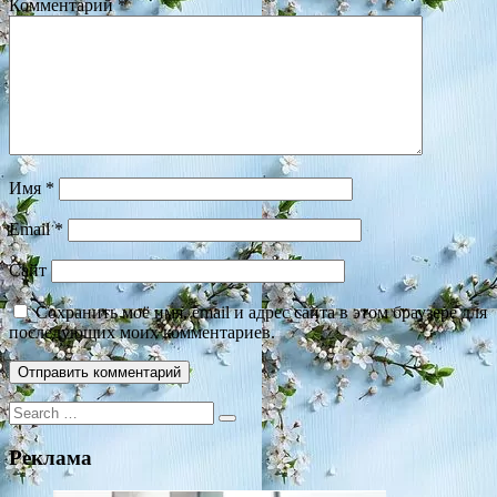
Комментарий
*
Имя
*
Email
*
Сайт
Сохранить моё имя, email и адрес сайта в этом браузере для
последующих моих комментариев.
Search
for:
Реклама