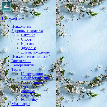
Психология
Психология
Практическая психология, личностный рост, экология,
Здоровье и красота
здоровье, воспитание,
Питание
Спорт
Красота
Здоровье
Диета, похудение
Психология отношений
Воспитание
Саморазвитие
Тесты
На эрудицию
Психологические
По картинкам
Онлайн
Женские
Интересные
На логику
Мотивация