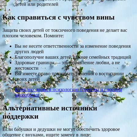
детей или родителей
Как справиться с чувством вины
Защита своих детей от токсичного поведения не делает вас
плохим человеком. Помните:
Вы не несете ответственности за изменение поведения
других людей
Благополучие ваших детей важнее семейных традиций
Здоровые границы — это проявление любви, а не
жестокости
Вы имеете право принимать решения о воспитании
своих детей
Комплекс вины в психологии: причины и способы
проработки
Альтернативные источники
поддержки
Если бабушки и дедушки не могут обеспечить здоровое
общение с внуками, ищите замену в лице: