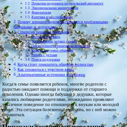
Попытки подорвать родительский авторитет
Эмоциональная манипуляция
Фаворитизм
Критика и обесценивание
Почему хорошие родители становятся проблемными
бабушками и дедушками
Стратегии решения проблемы
Честный разговор
Установление четких границ
Постепенное ограничение контактов
Контролируемое общение
Работа с детьми
Поиск поддержки
Когда стоит прекратить общение полностью
Как справиться с чувством вины
Альтернативные источники поддержки
Когда в семье появляется ребенок, многие родители с
радостью ожидают помощи и поддержки от старшего
поколения. Однако иногда бабушки и дедушки, которые
казались любящими родителями, неожиданно проявляют
токсичное поведение по отношению к внукам или молодой
семье. Эта ситуация болезненна и сложна, но с ней можно
справиться.
Признаки токсичного поведения