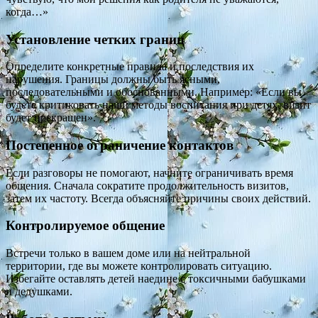
когда…»
Установление четких границ
Определите конкретные правила и последствия их
нарушения. Границы должны быть ясными,
последовательными и обоснованными. Например: «Если вы
будете критиковать наши методы воспитания при детях, визит
будет прекращен».
Постепенное ограничение контактов
Если разговоры не помогают, начните ограничивать время
общения. Сначала сократите продолжительность визитов,
затем их частоту. Всегда объясняйте причины своих действий.
Контролируемое общение
Встречи только в вашем доме или на нейтральной
территории, где вы можете контролировать ситуацию.
Избегайте оставлять детей наедине с токсичными бабушками
и дедушками.