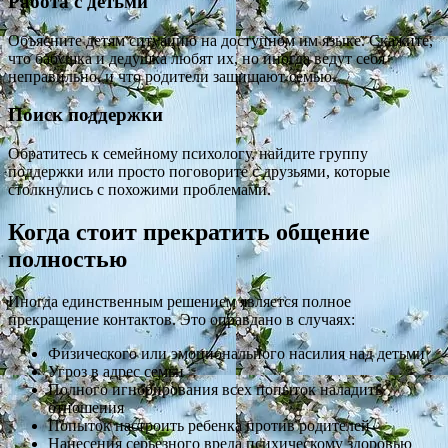
Работа с детьми
Объясните детям ситуацию на доступном им языке. Скажите,
что бабушка и дедушка любят их, но иногда ведут себя
неправильно, и что родители защищают семью.
Поиск поддержки
Обратитесь к семейному психологу, найдите группу
поддержки или просто поговорите с друзьями, которые
столкнулись с похожими проблемами.
Когда стоит прекратить общение
полностью
Иногда единственным решением является полное
прекращение контактов. Это оправдано в случаях:
Физического или эмоционального насилия над детьми
Угроз в адрес семьи
Полного игнорирования всех попыток наладить
отношения
Попыток настроить ребенка против родителей
Нанесения серьезного вреда психическому здоровью