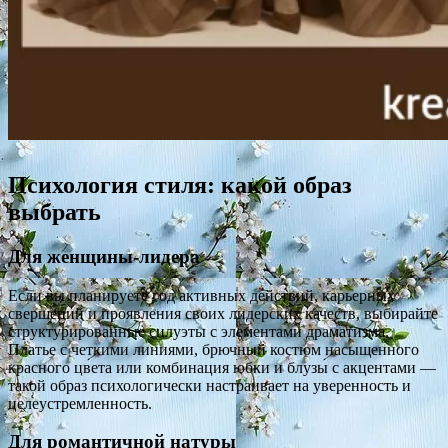
Психология стиля: какой образ
выбрать
Для женщины-лидера
Если вы планируете год активных действий, карьерных
свершений и проявления своих лидерских качеств, выбирайте
структурированные силуэты с элементами драматизма.
Платье с четкими линиями, брючный костюм насыщенного
красного цвета или комбинация юбки и блузы с акцентами —
такой образ психологически настраивает на уверенность и
целеустремленность.
Для романтичной натуры