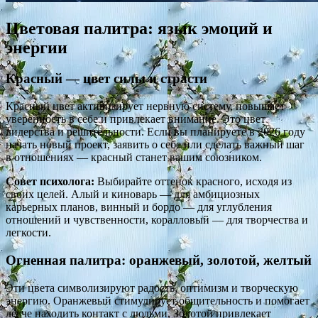
Цветовая палитра: язык эмоций и
энергии
Красный — цвет силы и страсти
Красный цвет активизирует нервную систему, повышает
уверенность в себе и привлекает внимание. Это цвет
лидерства и решительности. Если вы планируете в 2026 году
начать новый проект, заявить о себе или сделать важный шаг
в отношениях — красный станет вашим союзником.
Совет психолога:
Выбирайте оттенок красного, исходя из
своих целей. Алый и киноварь — для амбициозных
карьерных планов, винный и бордо — для углубления
отношений и чувственности, коралловый — для творчества и
легкости.
Огненная палитра: оранжевый, золотой, желтый
Эти цвета символизируют радость, оптимизм и творческую
энергию. Оранжевый стимулирует общительность и помогает
легче находить контакт с людьми. Золотой привлекает