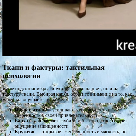
Ткани и фактуры: тактильная
психология
Наше подсознание реагирует не только на цвет, но и на
текстуру ткани. Выбирая наряд, обратите внимание на то, как
материал ощущается на коже:
Шелк и атлас
— усиливают чувственность и
уверенность в своей привлекательности
Бархат
— добавляет глубину и благородство, создает
ощущение защищенности
Кружево
— открывает женственность и мягкость, но