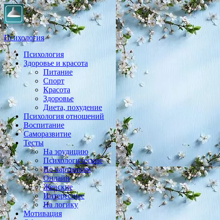
Психология
Психология
Практическая психология, личностный рост, экология,
Здоровье и красота
здоровье, воспитание,
Питание
Спорт
Красота
Здоровье
Диета, похудение
Психология отношений
Воспитание
Саморазвитие
Тесты
На эрудицию
Психологические
По картинкам
Онлайн
Женские
Интересные
На логику
Мотивация