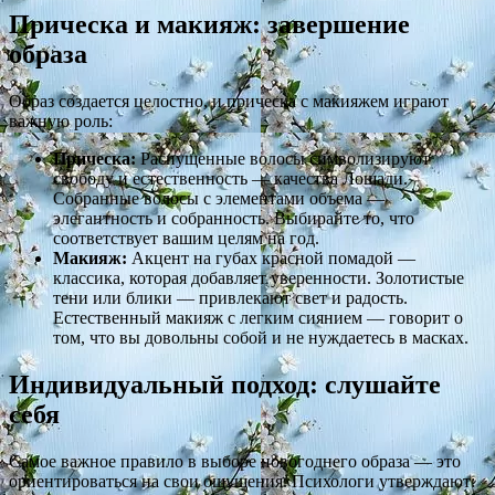
Прическа и макияж: завершение
образа
Образ создается целостно, и прическа с макияжем играют
важную роль:
Прическа:
Распущенные волосы символизируют
свободу и естественность — качества Лошади.
Собранные волосы с элементами объема —
элегантность и собранность. Выбирайте то, что
соответствует вашим целям на год.
Макияж:
Акцент на губах красной помадой —
классика, которая добавляет уверенности. Золотистые
тени или блики — привлекают свет и радость.
Естественный макияж с легким сиянием — говорит о
том, что вы довольны собой и не нуждаетесь в масках.
Индивидуальный подход: слушайте
себя
Самое важное правило в выборе новогоднего образа — это
ориентироваться на свои ощущения. Психологи утверждают: