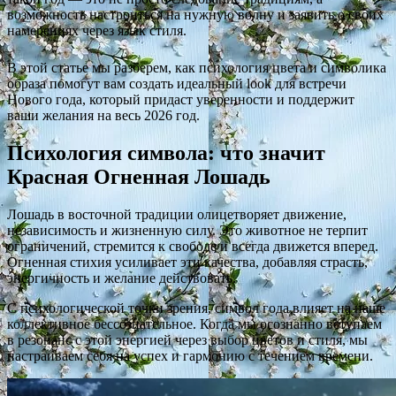
возможность настроиться на нужную волну и заявить о своих
намерениях через язык стиля.
В этой статье мы разберем, как психология цвета и символика
образа помогут вам создать идеальный look для встречи
Нового года, который придаст уверенности и поддержит
ваши желания на весь 2026 год.
Психология символа: что значит
Красная Огненная Лошадь
Лошадь в восточной традиции олицетворяет движение,
независимость и жизненную силу. Это животное не терпит
ограничений, стремится к свободе и всегда движется вперед.
Огненная стихия усиливает эти качества, добавляя страсть,
энергичность и желание действовать.
С психологической точки зрения, символ года влияет на наше
коллективное бессознательное. Когда мы осознанно вступаем
в резонанс с этой энергией через выбор цветов и стиля, мы
настраиваем себя на успех и гармонию с течением времени.