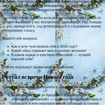
когда мы чувствуем себя комфортно и привлекательно в своей
одежде, наша самооценка повышается, мы излучаем
уверенность и притягиваем позитивные события.
Не стоит слепо следовать всем рекомендациям, если какой-то
элемент вызывает у вас внутренний дискомфорт. Год Лошади
— это, прежде всего, год аутентичности и следования своему
внутреннему голосу.
Задайте себе вопросы:
Как я хочу чувствовать себя в 2026 году?
Какой образ отражает мои истинные желания?
В каком наряде я чувствую себя собой — лучшей
версией себя?
Ответы подскажут правильное направление.
Ритуал встречи Нового года
Выбор наряда можно превратить в осознанный ритуал:
За несколько дней до праздника устройте себе
«примерку намерений» — наденьте выбранный наряд и
проведите в нем некоторое время, наблюдая за своими