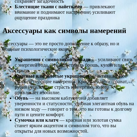
сохраняет загадочность
Блестящие ткани с пайетками
— привлекают
внимание и поднимают настроение, усиливают
ощущение праздника
Аксессуары как символы намерений
Аксессуары — это не просто дополнение к образу, но и
мощные психологические якоря:
Украшения с символикой лошади
— усиливают связь
с энергией года. Это может быть брошь, кулон или
серьги.
Красные или золотые украшения
— активизируют
соответствующие намерения. Красные камни (гранат,
рубин) усиливают страсть и энергию, золото —
привлекает изобилие.
Обувь
— на высоком каблуке она добавляет
уверенности и статусности, удобная элегантная обувь на
низком ходу — говорит о том, что вы готовы к долгому
пути и цените комфорт.
Сумочка или клатч
— красная или золотая сумка
станет ярким акцентом и символом того, что вы
открыты для новых возможностей.