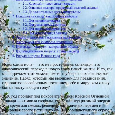
Красный — цвет силы и страсти
Огненная палитра: оранжевый, золотой, желтый
Дополнительные цвета-компаньоны
Психология стиля: какой образ выбрать
Для женщины-лидера
Для романтичной натуры
Для творческой личности
Для искательницы баланса
Ткани и фактуры: тактильная психология
Аксессуары как символы намерений
Прическа и макияж: завершение образа
Индивидуальный подход: слушайте себя
Ритуал встречи Нового года
Новогодняя ночь — это не просто смена календаря, это
символический переход в новую главу нашей жизни. И то, как
мы встречаем этот момент, имеет глубокое психологическое
значение. Наряд, который мы выбираем для празднования,
становится своеобразным посланием себе и миру: кем я хочу
быть в наступающем году?
2026 год пройдет под покровительством Красной Огненной
Лошади — символа свободы, страсти и неукротимой энергии.
Это время для смелых решений, динамичных перемен и
раскрытия своего истинного «я». Выбор новогоднего образа в
такой год — это не просто следование традициям, а