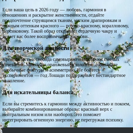
Если ваша цель в 2026 году — любовь, гармония в
отношениях и раскрытие женственности, отдайте
предпочтение струящимся тканям, мягким драпировкам и
нежным оттенкам красного — розово-красному, коралловому,
персиковому. Такой образ открывает сердечную чакру и
делает вас более восприимчивой к любви.
Для творческой личности
Креативность и свобода самовыражения требуют смелых
сочетаний. Миксуйте оранжевый с золотым, добавляйте
необычные фактуры и асимметрию. Не бойтесь
экспериментов — год Лошади поддерживает нестандартное
мышление.
Для искательницы баланса
Если вы стремитесь к гармонии между активностью и покоем,
выбирайте комбинированные образы: красный верх с
нейтральным низом или наоборот. Это поможет
интегрировать огненную энергию, не перегружая психику.