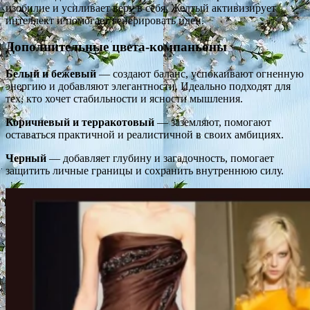
изобилие и усиливает веру в себя. Желтый активизирует
интеллект и помогает генерировать идеи.
Дополнительные цвета-компаньоны
Белый и бежевый
— создают баланс, успокаивают огненную
энергию и добавляют элегантности. Идеально подходят для
тех, кто хочет стабильности и ясности мышления.
Коричневый и терракотовый
— заземляют, помогают
оставаться практичной и реалистичной в своих амбициях.
Черный
— добавляет глубину и загадочность, помогает
защитить личные границы и сохранить внутреннюю силу.