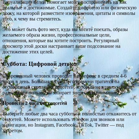
Визуализация целей помогает мозгу воспринимать их как
реальные и достижимые. Создайте цифровую или физическую
доску, на которой разместите изображения, цитаты и символы
того, к чему вы стремитесь.
Это может быть фото мест, куда вы хотите поехать, образы
желаемого образа жизни, профессиональные цели,
отношения, которые вы хотите построить. Регулярный
просмотр этой доски настраивает ваше подсознание на
достижение этих целей.
Суббота: Цифровой детокс
Современный человек проводит в телефоне в среднем 4-6
часов в день. Большая часть этого времени тратится на
бесполезный скроллинг соцсетей, который не приносит ни
радости, ни пользы, но забирает энергию и внимание.
Провести 2 часа без соцсетей
Выберите любые два часа субботы и полностью откажитесь от
соцсетей. Можете использовать телефон для звонков или
навигации, но Instagram, Facebook, TikTok, Twitter — под
запретом.