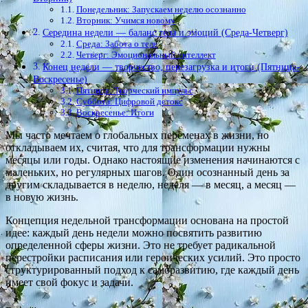
Понедельник: Запускаем неделю осознанно
Вторник: Учимся новому
Середина недели — баланс тела и эмоций (Среда-Четверг)
Среда: Забота о теле
Четверг: Эмоциональный интеллект
Конец недели — творчество, перезагрузка и итоги (Пятница-
Воскресенье)
Пятница: Творческий импульс
Суббота: Цифровой детокс
Воскресенье: Итоги
Мы часто мечтаем о глобальных переменах в жизни, но
откладываем их, считая, что для трансформации нужны
месяцы или годы. Однако настоящие изменения начинаются с
маленьких, но регулярных шагов. Один осознанный день за
другим складывается в неделю, неделя — в месяц, а месяц —
в новую жизнь.
Концепция недельной трансформации основана на простой
идее: каждый день недели можно посвятить развитию
определенной сферы жизни. Это не требует радикальной
перестройки расписания или героических усилий. Это просто
структурированный подход к саморазвитию, где каждый день
имеет свой фокус и задачи.