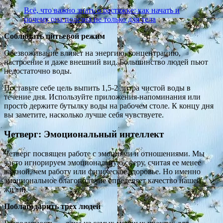
Всё, что важно знать о растяжке: как начать и
почему она полезна не только для тела
Соблюдать питьевой режим
Обезвоживание влияет на энергию, концентрацию,
настроение и даже внешний вид. Большинство людей пьют
недостаточно воды.
Поставьте себе цель выпить 1,5-2 литра чистой воды в
течение дня. Используйте приложения-напоминания или
просто держите бутылку воды на рабочем столе. К концу дня
вы заметите, насколько лучше себя чувствуете.
Четверг: Эмоциональный интеллект
Четверг посвящен работе с эмоциями и отношениями. Мы
часто игнорируем эмоциональную сферу, считая ее менее
важной, чем работу или физическое здоровье. Но именно
эмоциональное благополучие определяет качество нашей
жизни.
Поблагодарить трех людей