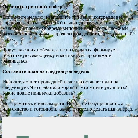
Отметить три своих победы
Вспомните неделю и выпишите три вещи, которыми вы
гордитесь. Это могут быть большие достижения или
маленькие победы: вовремя выполненная работа, сложный
разговор, новый навык, проявленная доброта, преодоленный
страх.
Фокус на своих победах, а не на провалах, формирует
позитивную самооценку и мотивирует продолжать
развиваться.
Составить план на следующую неделю
Используя опыт прошедшей недели, составьте план на
следующую. Что сработало хорошо? Что хотите улучшить?
Какие новые привычки добавить?
Не стремитесь к идеальности. Важна не безупречность, а
постоянство и готовность каждую неделю делать шаг вперед.