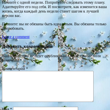
Начните с одной недели. Попробуйте следовать этому плану.
Адаптируйте его под себя. И посмотрите, как изменится ваша
жизнь, когда каждый день недели станет шагом к лучшей
версии вас.
Помните: вы не обязаны быть идеальным. Вы обязаны только
попробовать.
Leave a comment
Добавить комментарий
Ваш адрес email не будет опубликован.
Обязательные поля
помечены
*
Комментарий
*
Имя
*