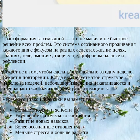
Трансформация за семь дней — это не магия и не быстрое
решение всех проблем. Это система осознанного проживания
каждого дня с фокусом на разных аспектах жизни: целях,
знаниях, теле, эмоциях, творчестве, цифровом балансе и
рефлексии.
Секрет не в том, чтобы сделать все идеально за одну неделю.
Секрет в повторении. Когда вы следуете этой структуре
неделю за неделей, небольшие изменения накапливаются и
превращаются в значительную трансформацию.
Через месяц такой практики вы заметите:
Больше энергии и ясности
Улучшение физического состояния
Развитие новых навыков
Более осознанные отношения
Меньше стресса и больше радости