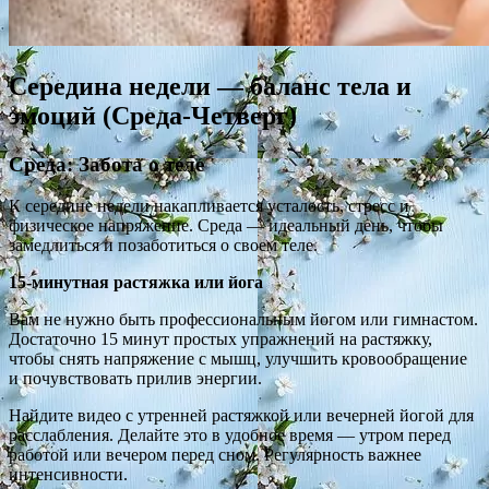
Середина недели — баланс тела и
эмоций (Среда-Четверг)
Среда: Забота о теле
К середине недели накапливается усталость, стресс и
физическое напряжение. Среда — идеальный день, чтобы
замедлиться и позаботиться о своем теле.
15-минутная растяжка или йога
Вам не нужно быть профессиональным йогом или гимнастом.
Достаточно 15 минут простых упражнений на растяжку,
чтобы снять напряжение с мышц, улучшить кровообращение
и почувствовать прилив энергии.
Найдите видео с утренней растяжкой или вечерней йогой для
расслабления. Делайте это в удобное время — утром перед
работой или вечером перед сном. Регулярность важнее
интенсивности.