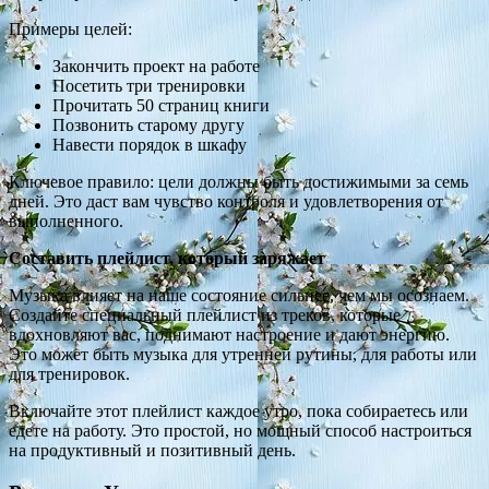
Примеры целей:
Закончить проект на работе
Посетить три тренировки
Прочитать 50 страниц книги
Позвонить старому другу
Навести порядок в шкафу
Ключевое правило: цели должны быть достижимыми за семь
дней. Это даст вам чувство контроля и удовлетворения от
выполненного.
Составить плейлист, который заряжает
Музыка влияет на наше состояние сильнее, чем мы осознаем.
Создайте специальный плейлист из треков, которые
вдохновляют вас, поднимают настроение и дают энергию.
Это может быть музыка для утренней рутины, для работы или
для тренировок.
Включайте этот плейлист каждое утро, пока собираетесь или
едете на работу. Это простой, но мощный способ настроиться
на продуктивный и позитивный день.