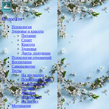
Психология
Психология
Практическая психология, личностный рост, экология,
Здоровье и красота
здоровье, воспитание,
Питание
Спорт
Красота
Здоровье
Диета, похудение
Психология отношений
Воспитание
Саморазвитие
Тесты
На эрудицию
Психологические
По картинкам
Онлайн
Женские
Интересные
На логику
Мотивация