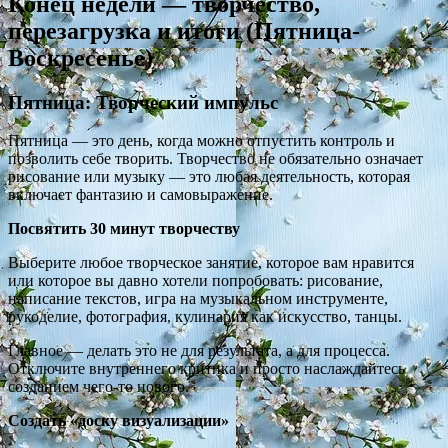
Конец недели — творчество,
перезагрузка и итоги (Пятница-
Воскресенье)
Пятница: Творческий импульс
Пятница — это день, когда можно отпустить контроль и
позволить себе творить. Творчество не обязательно означает
рисование или музыку — это любая деятельность, которая
включает фантазию и самовыражение.
Посвятить 30 минут творчеству
Выберите любое творческое занятие, которое вам нравится
или которое вы давно хотели попробовать: рисование,
написание текстов, игра на музыкальном инструменте,
рукоделие, фотография, кулинария как искусство, танцы.
Главное — делать это не для результата, а для процесса.
Отключите внутреннего критика и просто наслаждайтесь
созданием чего-то нового.
Создать «доску визуализации»