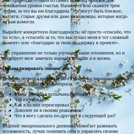
Благодарность — одна из самых мощных практик для
повышения уровня счастья. Напишите или скажите трем
людям, за что вы им благодарны. Это могут быть близкие,
коллеги, старые друзья или даже незнакомцы, которые когда-
то вам помогли.
Выразите конкретную благодарность: не просто «спасибо, что
ты есть», а «спасибо за то, что выслушал меня в тот сложный
момент» или «благодарю за твою поддержку в проекте».
Это упражнение не только улучшает ваши отношения, но и
тренирует мозг замечать хорошее в людях и в жизни.
Проанализировать эмоции дня
Вечером четверга выделите 10-15 минут на эмоциональную
рефлексию. Задайте себе вопросы:
Какие эмоции я испытывал сегодня?
Что их вызвало?
Как я на них отреагировал?
Доволен ли я своими реакциями?
Что я могу сделать по-другому в следующий раз?
Ведение эмоционального дневника помогает развивать
осознанность, лучше понимать себя и управлять своими