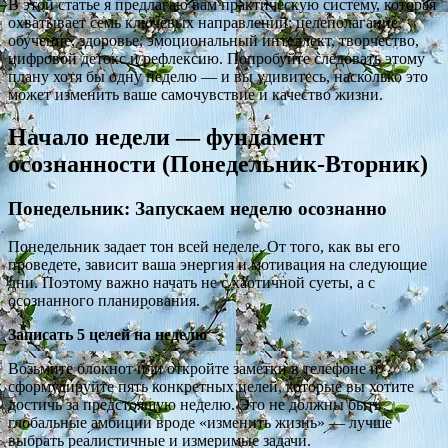
В этой статье я предлагаю вам практическую систему, которая
охватывает семь ключевых направлений: целеполагание,
обучение, здоровье, эмоциональный интеллект, творчество,
цифровой детокс и рефлексию. Попробуйте следовать этому
плану хотя бы одну неделю — и вы удивитесь, насколько это
может изменить ваше самочувствие и качество жизни.
Начало недели — фундамент
осознанности (Понедельник-Вторник)
Понедельник: Запускаем неделю осознанно
Понедельник задает тон всей неделе. От того, как вы его
проведете, зависит ваша энергия и мотивация на следующие
дни. Поэтому важно начать не с хаотичной суеты, а с
осознанного планирования.
Записать 5 целей на неделю
Возьмите блокнот или откройте заметки в телефоне и
сформулируйте пять конкретных целей, которые вы хотите
достичь за предстоящую неделю. Это не должны быть
глобальные амбиции вроде «изменить жизнь» — лучше
выбрать реалистичные и измеримые задачи.