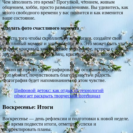
Чем заполнить это время? Прогулкой, чтением, живым
общением, хобби, просто размышлениями. Вы удивитесь, как
много свободного времени у вас появится и как изменится
ваше состояние.
Сделать фото счастливого момента
Вместо того чтобы скроллить чужие жизни, создайте свой
счастливый момент и запечатлейте его. Это может быть что
угодно: красивый закат, уютное утро с кофе, встреча с
друзьями, домашний питомец, красивое блюдо, которое вы
приготовили.
Важно не просто сфотографировать, а осознанно прожить
этот момент, почувствовать благодарность и радость.
Фотография будет напоминанием об этом чувстве.
Цифровой детокс: как отдых от технологий
помогает раскрыть творческий потенциал
Воскресенье: Итоги
Воскресенье — день рефлексии и подготовки к новой неделе.
Это время подвести итоги, отметить успехи и
скорректировать планы.