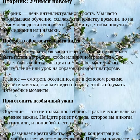
Вторник: Учимся новому
Вторник — день интеллектуального роста. Мы часто
откладываем обучение, ссылаясь на нехватку времени, но на
самом деле достаточно всего 15-30 минут, чтобы получить
новые знания или навыки.
Просмотр образовательного видео
Выберите тему, которая вас интересует или которая может
быть полезна в работе, хобби или личном развитии. Это
может быть короткая лекция на YouTube, мастер-класс, TED-
выступление или урок на образовательной платформе.
Главное — смотреть осознанно, а не в фоновом режиме.
Делайте заметки, ставьте видео на паузу, чтобы обдумать
интересные моменты.
Приготовить необычный ужин
Обучение — это не только про теорию. Практические навыки
не менее важны. Найдите рецепт блюда, которое вы никогда
не готовили, и попробуйте его сделать.
Это развивает креативность, моторику, концентрацию
внимания и дает чувство достижения. Плюс, вы получаете