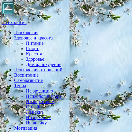
Психология
Психология
Практическая психология, личностный рост, экология, здоровье
Здоровье и красота
Питание
Спорт
Красота
Здоровье
Диета, похудение
Психология отношений
Воспитание
Саморазвитие
Тесты
На эрудицию
Психологические
По картинкам
Онлайн
Женские
Интересные
На логику
Мотивация