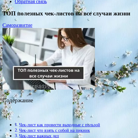
Обратная связь
ТОП полезных чек-листов на все случаи жизни
Саморазвитие
Содержание
Чек-лист как провести выходные с пользой
Чек-лист что взять с собой на пикник
Чек-лист важных дел