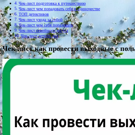
Чек-лист подготовка к путешествию
Чек-лист чем порадовать себя в одиночестве
ТОП детективов
Чек-лист ухода за собой
Чек-лист чем себя порадовать
Чек-лист семейного досуга
Чек-лист летних дел
Чек-лист как провести выходные с пол