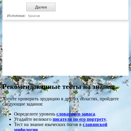
Рекомендованные тесты на знания
Хотите проверить эрудицию в других областях, пройдите
следующие задания:
Определите уровень
словарного запаса
.
Угадайте великого
писателя по его портрету
.
Тест на знание языческих богов в
славянской
мифологии
.