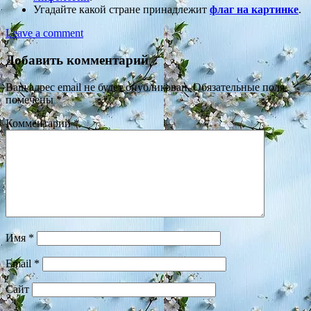
Угадайте какой стране принадлежит
флаг на картинке
.
Leave a comment
Добавить комментарий
Ваш адрес email не будет опубликован.
Обязательные поля
помечены
*
Комментарий
*
Имя
*
Email
*
Сайт