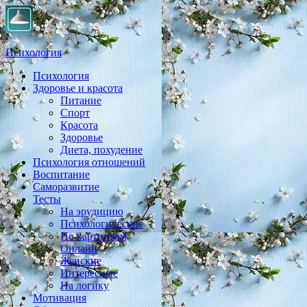
Психология
Психология
Практическая психология, личностный рост, экология,
Здоровье и красота
здоровье, воспитание,
Питание
Спорт
Красота
Здоровье
Диета, похудение
Психология отношений
Воспитание
Саморазвитие
Тесты
На эрудицию
Психологические
По картинкам
Онлайн
Женские
Интересные
На логику
Мотивация