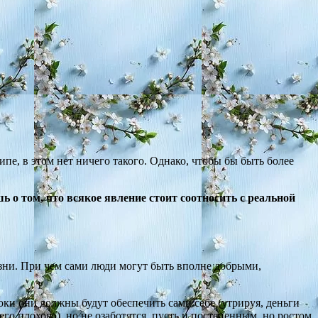
ипе, в этом нет ничего такого. Однако, чтобы бы быть более
ь о том, что всякое явление стоит соотносить с реальной
зни. При чем сами люди могут быть вполне добрыми,
токи они должны будут обеспечить сами себе (утрируя, деньги
го плохого), но не озаботятся, пусть и постепенным, но ростом