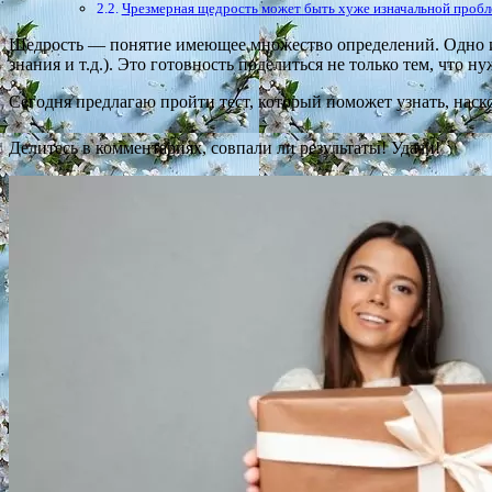
Чрезмерная щедрость может быть хуже изначальной проб
Щедрость — понятие имеющее множество определений. Одно из
знания и т.д.). Это готовность поделиться не только тем, что н
Сегодня предлагаю пройти тест, который поможет узнать, наск
Делитесь в комментариях, совпали ли результаты! Удачи!