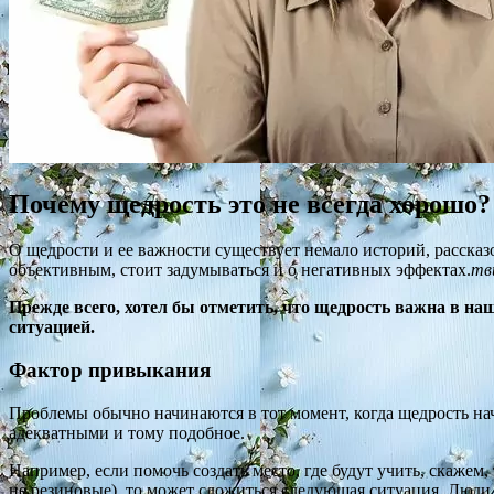
Почему щедрость это не всегда хорошо?
О щедрости и ее важности существует немало историй, рассказо
объективным, стоит задумываться и о негативных эффектах.
тв
Прежде всего, хотел бы отметить, что щедрость важна в наш
ситуацией.
Фактор привыкания
Проблемы обычно начинаются в тот момент, когда щедрость н
адекватными и тому подобное.
Например, если помочь создать место, где будут учить, скажем
не резиновые), то может сложиться следующая ситуация. Люди с