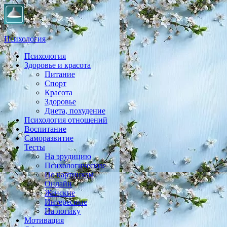
Психология
Психология
Практическая психология, личностный рост, экология, здоровье
Здоровье и красота
Питание
Спорт
Красота
Здоровье
Диета, похудение
Психология отношений
Воспитание
Саморазвитие
Тесты
На эрудицию
Психологические
По картинкам
Онлайн
Женские
Интересные
На логику
Мотивация