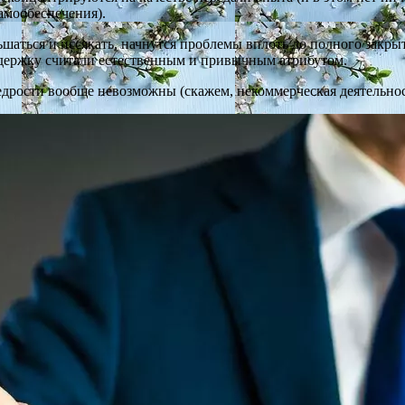
самообеспечения).
шаться и иссякать, начнутся проблемы вплоть до полного закрыт
оддержку считали естественным и привычным атрибутом.
едрости вообще невозможны (скажем, некоммерческая деятельнос