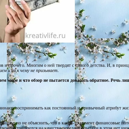
в и прочего. Многим о ней твердят с самого детства. И, в принц
ием и ни к чему не призывает.
ем мире и что обзор не пытается доказать обратное. Речь лиш
ачинают воспринимать как постоянный и привычный атрибут жи
, танцам, но не объяснить, что в какой-то момент финансовые по
концентрируются на качестве передачи опыта (и в этом нет ниче