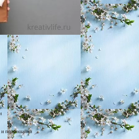
и
е и попрошайки