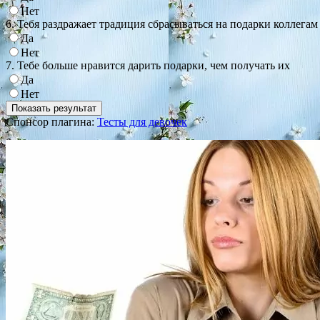
Нет
6. Тебя раздражает традиция сбрасываться на подарки коллегам
Да
Нет
7. Тебе больше нравится дарить подарки, чем получать их
Да
Нет
Спонсор плагина:
Тесты для девочек