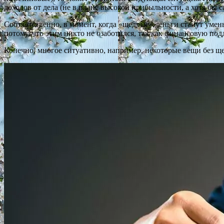
доходов от дела (не в плане высокой прибыльности, а хотя бы 
Соответственно, в момент, когда «щедрые» деньги станут умень
потому, что этим никто не озаботился, так как финансовую п
Конечно, многое ситуативно, например, некоторые вещи без щ