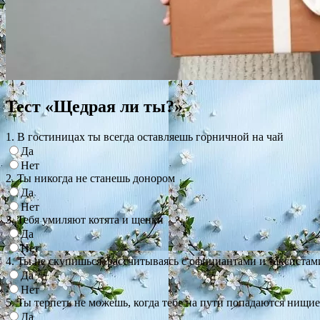
Тест «Щедрая ли ты?»
1. В гостиницах ты всегда оставляешь горничной на чай
Да
Нет
2. Ты никогда не станешь донором
Да
Нет
3. Тебя умиляют котята и щенки
Да
Нет
4. Ты не скупишься, рассчитываясь с официантами и таксистам
Да
Нет
5. Ты терпеть не можешь, когда тебе на пути попадаются нищи
Да