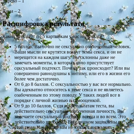
Дерево – 1
Лица – 2
Расшифровка результата
Какой результат по 5 картинкам у вас получился?
5 баллов. Вы точно не сексуально озабоченный человек.
Ваши мысли не крутятся вокруг темы секса, и он не
мерещится на каждом шагу. Вы склонны даже не
замечать моменты, в которых явно присутствует
сексуальный подтекст. Почему так происходит? Или вы
совершенно равнодушны к интиму, или его в жизни его
более чем достаточно.
От 6 до 8 баллов. С сексуальностью у вас все нормально.
Вы адекватно относитесь к теме секса и не являетесь
озабоченным по этому поводу. У таких людей все в
порядке с личной жизнью и самооценкой.
От 9 до 10 баллов. Судя по результатам теста, вы
действительно сексуально озабоченная личность. Вы
замечаете сексуальный подтекст всегда и во всем. Это
действительно проблема. Вы слишком зациклены на
этой теме. Наверняка вам не хватает интимных
отношений в жизни.