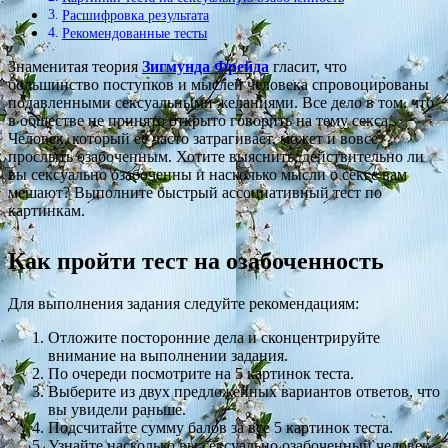
Расшифровка результата
Рекомендованные тесты
Знаменитая теория
Зигмунда Фрейда
гласит, что
большинство поступков и мыслей человека спровоцированы
подавленными сексуальными желаниями. Все дело в том, что
в обществе не принято открыто говорить на тему секса.
Человек, который ее часто затрагивает, может и вовсе
прослыть озабоченным. Хотите выяснить, действительно ли
вы сексуально озабоченны и насколько мысли о сексе вам
мешают? Выполните быстрый ассоциативный тест по
картинкам.
Как пройти тест на озабоченность
Для выполнения задания следуйте рекомендациям:
Отложите посторонние дела и сконцентрируйте
внимание на выполнении задания.
По очереди посмотрите на 5 картинок теста.
Выберите из двух предложенных вариантов ответов, что
вы увидели раньше.
Подсчитайте сумму балов за все 5 картинок теста.
Узнайте насколько вы сексуально озабоченный человек,