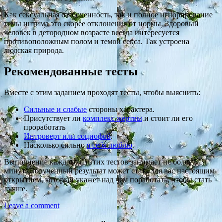
Как сексуальная озабоченность, так и полное игнорирование
темы интима это скорее отклонения от нормы. Здоровый
человек в детородном возрасте всегда интересуется
противоположным полом и темой секса. Так устроена
людская природа.
Рекомендованные тесты
Вместе с этим заданием проходят тесты, чтобы выяснить:
Сильные и слабые
стороны характера.
Присутствует ли
комплекс жертвы
и стоит ли его
проработать
Интроверт или социофоб
.
Насколько сильно
я себя люблю
.
Выполнение каждого из этих тестов занимает не более 5
минут. Полученный результат может стать для вас настоящим
открытием, который укажет над чем поработать, чтобы стать
лучше.
Leave a comment