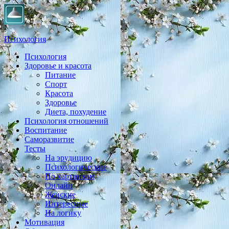
Психология
Психология
Практическая психология, личностный рост, экология,
Здоровье и красота
здоровье, воспитание,
Питание
Спорт
Красота
Здоровье
Диета, похудение
Психология отношений
Воспитание
Саморазвитие
Тесты
На эрудицию
Психологические
По картинкам
Онлайн
Женские
Интересные
На логику
Мотивация