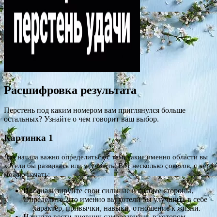
Расшифровка результата
Перстень под каким номером вам приглянулся больше
остальных? Узнайте о чем говорит ваш выбор.
Картинка 1
Для начала важно определиться с тем, какие именно области вы
хотели бы развивать или улучшать. Вот несколько советов, с чего
можно начать:
Проанализируйте свои сильные и слабые стороны.
Определите, что именно вы хотели бы улучшить в себе
— характер, привычки, навыки, отношение к жизни.
Начните вести дневник саморазвития, в котором