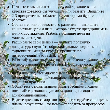
Начните с самоанализа — подумайте, какие ваши
качества хотелось бы улучшить или развить. Выделите
2-3 приоритетные области, над которыми будете
работать.
Составьте план личностного развития — запишите
конкретные цели и шаги, которые будете предпринимать
для их достижения. Разбейте большие цели на
маленькие задачи.
Расширяйте свои знания — читайте полезную
литературу, слушайте образовательные подкасты и
аудиокниги. Ищите курсы и тренинги по
интересующим вас темам.
Развивайте полезные навыки — определите, какие
именно умения вам не хватает, и постепенно их
тренируйте.
Работайте над своими слабыми сторонами — не
игнорируйте их, а целенаправленно преодолевайте с
помощью практики.
Общайтесь с позитивными и интересными людьми —
посещайте развивающие мероприятия, находите
единомышленников.
Ведите дневник саморазвития — фиксируйте свои цели,
планы, результаты. Это поможет следить за прогрессом.