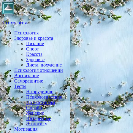
Психология
Психология
Практическая психология, личностный рост, экология,
Здоровье и красота
здоровье, воспитание,
Питание
Спорт
Красота
Здоровье
Диета, похудение
Психология отношений
Воспитание
Саморазвитие
Тесты
На эрудицию
Психологические
По картинкам
Онлайн
Женские
Интересные
На логику
Мотивация