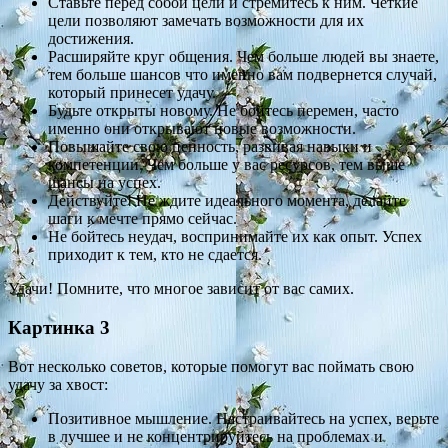
Ставьте перед собой цели и стремитесь к ним. Четкие
цели позволяют замечать возможности для их
достижения.
Расширяйте круг общения. Чем больше людей вы знаете,
тем больше шансов что именно вам подвернется случай,
который принесет удачу.
Будьте открыты новому. Не бойтесь перемен, часто
именно они открывают новые возможности.
Повышайте свою ценность, развивая навыки и
компетенции. Чем больше у вас ресурсов, тем выше
шансы на успех.
Действуйте! Не ждите идеального момента, делайте
шаги к мечте прямо сейчас.
Не бойтесь неудач, воспринимайте их как опыт. Успех
приходит к тем, кто не сдается.
Удачи! Помните, что многое зависит от вас самих.
Картинка 3
Вот несколько советов, которые помогут вас поймать свою
удачу за хвост:
Позитивное мышление. Настраивайтесь на успех, верьте
в лучшее и не концентрируйтесь на проблемах и