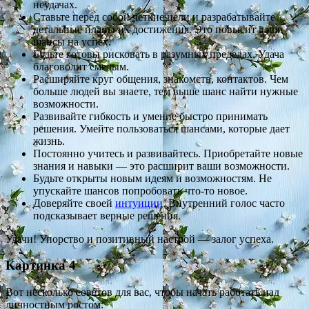
неудачах.
Ставьте перед собой четкие цели и разрабатывайте
детальные планы их достижения. Это повысит ваши
шансы на успех.
Будьте готовы рисковать в разумных пределах. Удача
благоволит смелым.
Расширяйте круг общения, знакомств, контактов. Чем
больше людей вы знаете, тем выше шанс найти нужные
возможности.
Развивайте гибкость и умение быстро принимать
решения. Умейте пользоваться шансами, которые дает
жизнь.
Постоянно учитесь и развивайтесь. Приобретайте новые
знания и навыки — это расширит ваши возможности.
Будьте открыты новым идеям и возможностям. Не
упускайте шансов попробовать что-то новое.
Доверяйте своей
интуиции
. Внутренний голос часто
подсказывает верные решения.
Удачи! Упорство и позитивный настрой — залог успеха.
Картинка 4
Вот несколько советов для вас, чтобы начать работать над
личностным ростом: