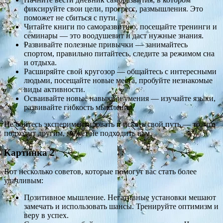
фиксируйте свои цели, прогресс, размышления. Это
поможет не сбиться с пути.
Читайте книги по саморазвитию, посещайте тренинги и
семинары — это воодушевит и даст нужные знания.
Развивайте полезные привычки — занимайтесь
спортом, правильно питайтесь, следите за режимом сна
и отдыха.
Расширяйте свой кругозор — общайтесь с интересными
людьми, посещайте новые места, пробуйте незнакомые
виды активности.
Осваивайте новые навыки и умения — изучайте языки,
развивайте гибкость мышления.
Не бойтесь экспериментировать и искать свой путь — то, что
подходит другим, может не подходить вам.
Картинка 2
Вот несколько советов, которые помогут вас стать более
удачливым:
Позитивное мышление. Негативные установки мешают
замечать и использовать шансы. Тренируйте оптимизм и
веру в успех.