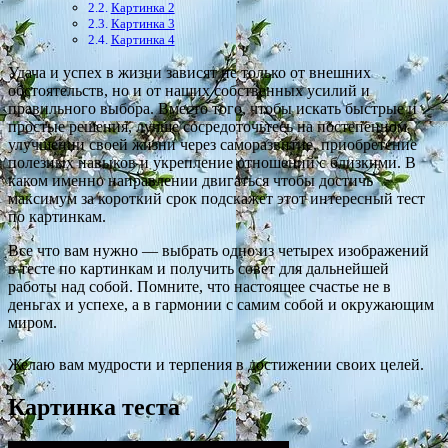
Картинка 2
Картинка 3
Картинка 4
Удача и успех в жизни зависят не только от внешних
обстоятельств, но и от наших собственных усилий и
правильного выбора. Вместо того, чтобы искать быстрые и
простые решения, лучше сосредоточьтесь на постепенном
улучшении своей жизни через саморазвитие, приобретение
полезных навыков и укрепление отношений с близкими. В
каком именно направлении двигаться чтобы достичь
максимум за короткий срок подскажет этот интересный тест
по картинкам.
Все что вам нужно — выбрать одно из четырех изображений
в тесте по картинкам и получить совет для дальнейшей
работы над собой. Помните, что настоящее счастье не в
деньгах и успехе, а в гармонии с самим собой и окружающим
миром.
Желаю вам мудрости и терпения в достижении своих целей.
Картинка теста