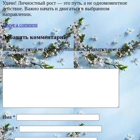
Удачи! Личностный рост — это путь, а не одномоментное
действие. Важно начать и двигаться в выбранном
направлении.
Leave a comment
Добавить комментарий
Ваш адрес email не будет опубликован.
Обязательные поля
помечены
*
Комментарий
*
Имя
*
Email
*