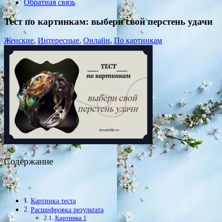
Обратная связь
Тест по картинкам: выбери свой перстень удачи
Женские
,
Интересные
,
Онлайн
,
По картинкам
Содержание
Картинка теста
Расшифровка результата
Картинка 1