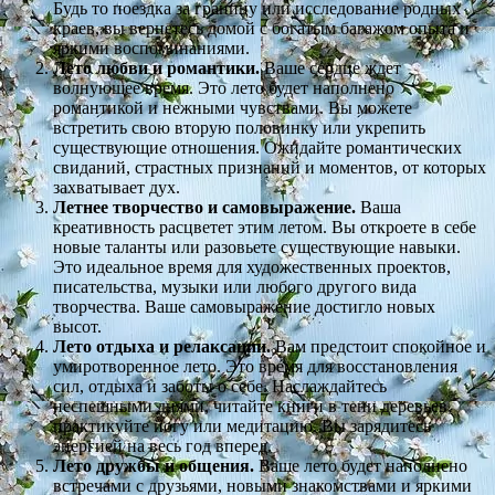
Будь то поездка за границу или исследование родных
краев, вы вернетесь домой с богатым багажом опыта и
яркими воспоминаниями.
Лето любви и романтики.
Ваше сердце ждет
волнующее время. Это лето будет наполнено
романтикой и нежными чувствами. Вы можете
встретить свою вторую половинку или укрепить
существующие отношения. Ожидайте романтических
свиданий, страстных признаний и моментов, от которых
захватывает дух.
Летнее творчество и самовыражение.
Ваша
креативность расцветет этим летом. Вы откроете в себе
новые таланты или разовьете существующие навыки.
Это идеальное время для художественных проектов,
писательства, музыки или любого другого вида
творчества. Ваше самовыражение достигло новых
высот.
Лето отдыха и релаксации.
Вам предстоит спокойное и
умиротворенное лето. Это время для восстановления
сил, отдыха и заботы о себе. Наслаждайтесь
неспешными днями, читайте книги в тени деревьев,
практикуйте йогу или медитацию. Вы зарядитесь
энергией на весь год вперед.
Лето дружбы и общения.
Ваше лето будет наполнено
встречами с друзьями, новыми знакомствами и яркими