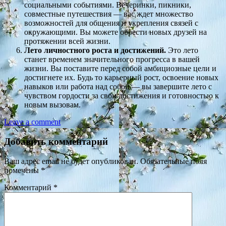
социальными событиями. Вечеринки, пикники,
совместные путешествия — вас ждет множество
возможностей для общения и укрепления связей с
окружающими. Вы можете обрести новых друзей на
протяжении всей жизни.
Лето личностного роста и достижений.
Это лето
станет временем значительного прогресса в вашей
жизни. Вы поставите перед собой амбициозные цели и
достигнете их. Будь то карьерный рост, освоение новых
навыков или работа над собой — вы завершите лето с
чувством гордости за свои достижения и готовностью к
новым вызовам.
Leave a comment
Добавить комментарий
Ваш адрес email не будет опубликован.
Обязательные поля
помечены
*
Комментарий
*