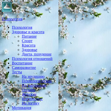
Психология
Психология
Практическая психология, личностный рост, экология,
Здоровье и красота
здоровье, воспитание,
Питание
Спорт
Красота
Здоровье
Диета, похудение
Психология отношений
Воспитание
Саморазвитие
Тесты
На эрудицию
Психологические
По картинкам
Онлайн
Женские
Интересные
На логику
Мотивация