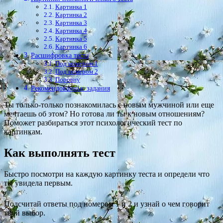
Картинка 1
Картинка 2
Картинка 3
Картинка 4
Картинка 5
Картинка 6
Расшифровка теста
Под номером 1
Под номером 2
Поровну
Рекомендованные задания
Ты только-только познакомилась с новым мужчиной или еще
мечтаешь об этом? Но готова ли ты к новым отношениям?
Поможет разбираться этот психологический тест по
картинкам.
Как выполнять тест
Быстро посмотри на каждую картинку теста и определи что
ты увидела первым.
Подсчитай ответы под номером 1 и 2 и узнай о чем говорит
твой выбор.