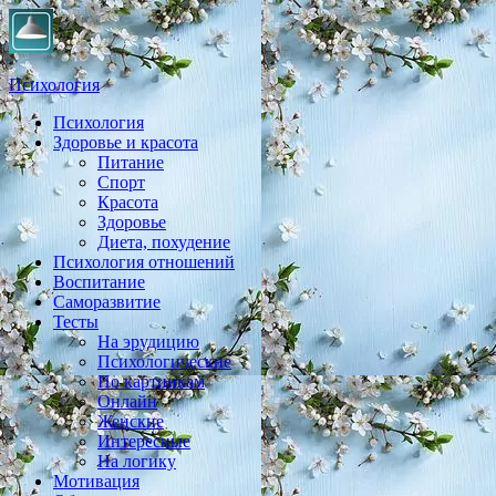
Психология
Психология
Практическая психология, личностный рост, экология,
Здоровье и красота
здоровье, воспитание,
Питание
Спорт
Красота
Здоровье
Диета, похудение
Психология отношений
Воспитание
Саморазвитие
Тесты
На эрудицию
Психологические
По картинкам
Онлайн
Женские
Интересные
На логику
Мотивация