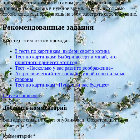
понять, чего ты хочешь на самом деле. Нужный человек
придет в твою жизнь в нужное время. Все случится само
собой, когда ты перестанешь на этом заострять свое внимание.
Рекомендованные задания
Вместе с этим тестом проходят:
3 теста по картинкам: выбери своего котика
Тест по картинкам: Выбери десерт и узнай, что
приятного принесет этот год
Тест: «Насколько у вас развито воображение»
Астрологический тест онлайн: узнай свои сильные
стороны
Тест по картинкам «Пугает ли вас будущее»
Leave a comment
Добавить комментарий
Ваш адрес email не будет опубликован.
Обязательные поля
помечены
*
Комментарий
*