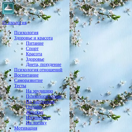
Психология
Психология
Практическая психология, личностный рост, экология,
Здоровье и красота
здоровье, воспитание,
Питание
Спорт
Красота
Здоровье
Диета, похудение
Психология отношений
Воспитание
Саморазвитие
Тесты
На эрудицию
Психологические
По картинкам
Онлайн
Женские
Интересные
На логику
Мотивация