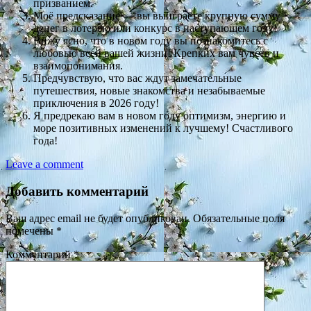
призванием.
Моё предсказание — вы выиграете крупную сумму
денег в лотерею или конкурс в наступающем году!
Вижу ясно, что в новом году вы познакомитесь с
любовью всей вашей жизни! Крепких вам чувств и
взаимопонимания.
Предчувствую, что вас ждут замечательные
путешествия, новые знакомства и незабываемые
приключения в 2026 году!
Я предрекаю вам в новом году оптимизм, энергию и
море позитивных изменений к лучшему! Счастливого
года!
Leave a comment
Добавить комментарий
Ваш адрес email не будет опубликован.
Обязательные поля
помечены
*
Комментарий
*