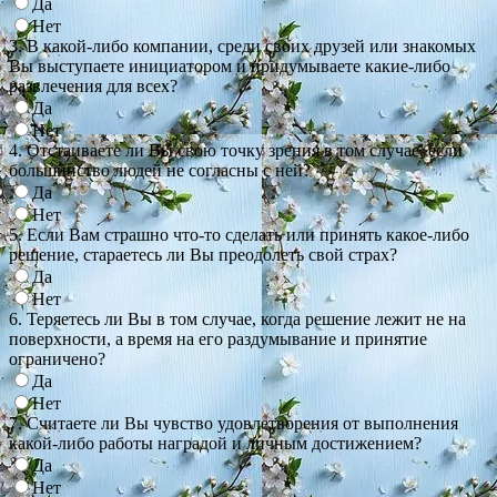
Да
Нет
3. В какой-либо компании, среди своих друзей или знакомых
Вы выступаете инициатором и придумываете какие-либо
развлечения для всех?
Да
Нет
4. Отстаиваете ли Вы свою точку зрения в том случае, если
большинство людей не согласны с ней?
Да
Нет
5. Если Вам страшно что-то сделать или принять какое-либо
решение, стараетесь ли Вы преодолеть свой страх?
Да
Нет
6. Теряетесь ли Вы в том случае, когда решение лежит не на
поверхности, а время на его раздумывание и принятие
ограничено?
Да
Нет
7. Считаете ли Вы чувство удовлетворения от выполнения
какой-либо работы наградой и личным достижением?
Да
Нет