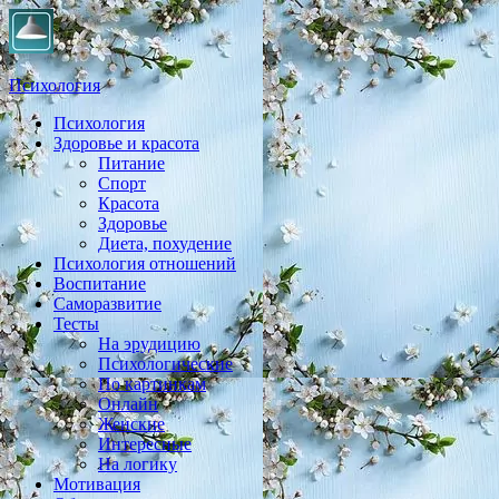
Психология
Психология
Практическая психология, личностный рост, экология,
Здоровье и красота
здоровье, воспитание,
Питание
Спорт
Красота
Здоровье
Диета, похудение
Психология отношений
Воспитание
Саморазвитие
Тесты
На эрудицию
Психологические
По картинкам
Онлайн
Женские
Интересные
На логику
Мотивация