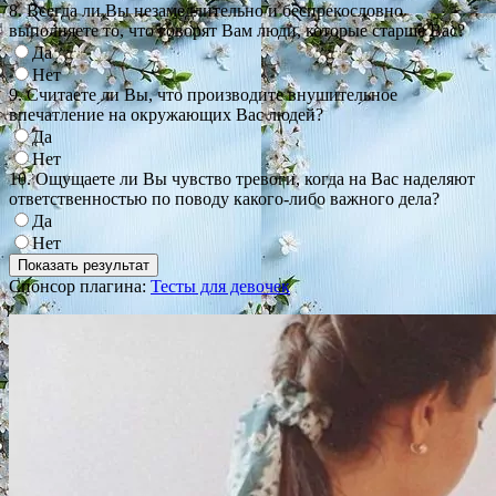
8. Всегда ли Вы незамедлительно и беспрекословно
выполняете то, что говорят Вам люди, которые старше Вас?
Да
Нет
9. Считаете ли Вы, что производите внушительное
впечатление на окружающих Вас людей?
Да
Нет
10. Ощущаете ли Вы чувство тревоги, когда на Вас наделяют
ответственностью по поводу какого-либо важного дела?
Да
Нет
Спонсор плагина:
Тесты для девочек