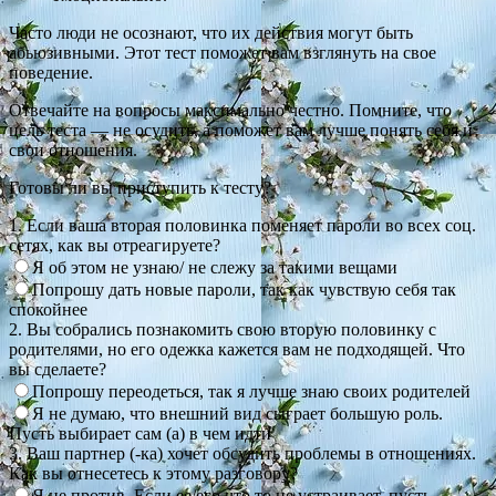
Часто люди не осознают, что их действия могут быть
абьюзивными. Этот тест поможет вам взглянуть на свое
поведение.
Отвечайте на вопросы максимально честно. Помните, что
цель теста — не осудить, а поможет вам лучше понять себя и
свои отношения.
Готовы ли вы приступить к тесту?
1. Если ваша вторая половинка поменяет пароли во всех соц.
сетях, как вы отреагируете?
Я об этом не узнаю/ не слежу за такими вещами
Попрошу дать новые пароли, так как чувствую себя так
спокойнее
2. Вы собрались познакомить свою вторую половинку с
родителями, но его одежка кажется вам не подходящей. Что
вы сделаете?
Попрошу переодеться, так я лучше знаю своих родителей
Я не думаю, что внешний вид сыграет большую роль.
Пусть выбирает сам (а) в чем идти
3. Ваш партнер (-ка) хочет обсудить проблемы в отношениях.
Как вы отнесетесь к этому разговору?
Я не против. Если ее/его что то не устраивает, пусть