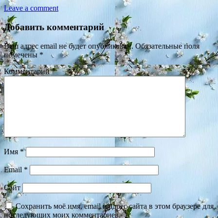
Leave a comment
Добавить комментарий
Ваш адрес email не будет опубликован.
Обязательные поля
помечены
*
Комментарий
*
Имя
*
Email
*
Сайт
Сохранить моё имя, email и адрес сайта в этом браузере для
последующих моих комментариев.