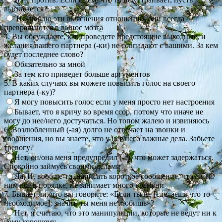
выскажется
Не люблю эти выяснения отношений, они всегда
превращаются в вынос мозга
4. Вы обсуждаете, как проведете предстоящие выходные, и
желания вашего партнера (-ки) не совпадают с вашими. За кем
будет последнее слово?
Обязательно за мной
За тем кто приведет больше аргументов
5. В каких случаях вы можете повысить голос на своего
партнера (-ку)?
Я могу повысить голос если у меня просто нет настроения
Бывает, что я кричу во время ссор, потому что иначе не
могу до нее/него достучаться. Но топом жалею и извиняюсь
6. Возлюбленный (-ая) долго не отвечает на звонки и
сообщения, но вы знаете, что у нее/него важные дела. Забьете
тревогу?
Нет, он/она меня предупредил (-а), что может задержаться.
Спокойно займусь своими делами
Да. И, вообще-то, написать короткое сообщение, что с ней/
ним все в порядке, не занимает много времени
7. Бывает ли, что вы говорите: «Если ты не [сделаешь что то
необходимое], значит, ты меня не любишь»?
Нет, я считаю, что это манипуляции, которые не ведут ни к
чему хорошему