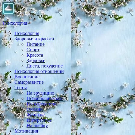
Психология
Психология
Практическая психология, личностный рост, экология,
Здоровье и красота
здоровье, воспитание,
Питание
Спорт
Красота
Здоровье
Диета, похудение
Психология отношений
Воспитание
Саморазвитие
Тесты
На эрудицию
Психологические
По картинкам
Онлайн
Женские
Интересные
На логику
Мотивация