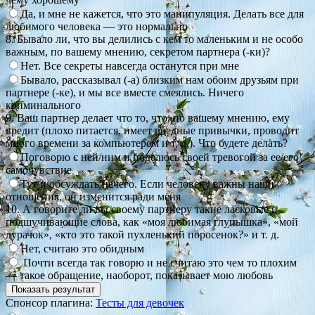
Да, и мне не кажется, что это манипуляция. Делать все для
любимого человека — это нормально
8. Бывало ли, что вы делились с кем то маленьким и не особо
важным, по вашему мнению, секретом партнера (-ки)?
Нет. Все секреты навсегда останутся при мне
Бывало, рассказывал (-а) близким нам обоим друзьям при
партнере (-ке), и мы все вместе смеялись. Ничего
криминального
9. Ваш партнер делает что то, что, по вашему мнению, ему
вредит (плохо питается, имеет вредные привычки, проводит
много времени за компьютером и т. д.). Что будете делать?
Поговорю с ней/ним и поделюсь своей тревогой за ее/его
самочувствие
Тут и обсуждать нечего. Если человеку важны наши
отношения, он изменится ради меня
10. А говорите ли вы своему партнеру такие ласковые и
подшучивающие слова, как «моя любимая глупышка», «мой
дурачок», «кто это такой пухленький поросенок?» и т. д.
Нет, считаю это обидным
Почти всегда так говорю и не считаю это чем то плохим
— такое обращение, наоборот, показывает мою любовь
Спонсор плагина:
Тесты для девочек