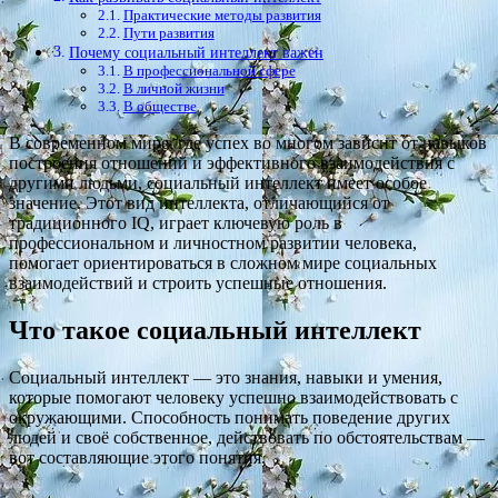
Практические методы развития
Пути развития
Почему социальный интеллект важен
В профессиональной сфере
В личной жизни
В обществе
В современном мире, где успех во многом зависит от навыков
построения отношений и эффективного взаимодействия с
другими людьми, социальный интеллект имеет особое
значение. Этот вид интеллекта, отличающийся от
традиционного IQ, играет ключевую роль в
профессиональном и личностном развитии человека,
помогает ориентироваться в сложном мире социальных
взаимодействий и строить успешные отношения.
Что такое социальный интеллект
Социальный интеллект — это знания, навыки и умения,
которые
помогают
человеку успешно взаимодействовать с
окружающими. Способность понимать поведение других
людей и своё собственное, действовать по обстоятельствам —
вот составляющие этого понятия.