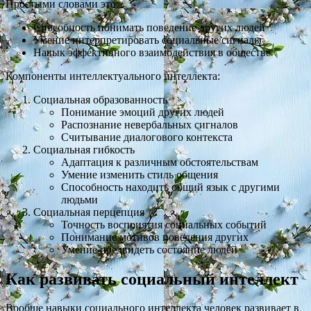
Простыми словами это:
Способность понимать поведение других людей
Умение интерпретировать социальные сигналы
Навык эффективного взаимодействия в обществе
Компоненты интеллектуального интеллекта:
Социальная образованность
Понимание эмоций других людей
Распознание невербальных сигналов
Считывание диалогового контекста
Социальная гибкость
Адаптация к различным обстоятельствам
Умение изменить стиль общения
Способность находить общий язык с другими
людьми
Социальная перцепция
Точность восприятия социальных событий
Понимание мотивов поведения других
Умение предвидеть состояние людей
Как развивать социальный интеллект
Вообще навыки социального интеллекта человек
развивает
в