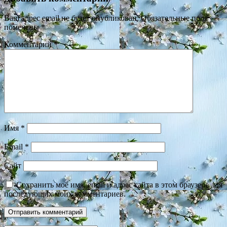
Ваш адрес email не будет опубликован.
Обязательные поля
помечены
*
Комментарий
*
Имя
*
Email
*
Сайт
Сохранить моё имя, email и адрес сайта в этом браузере для
последующих моих комментариев.