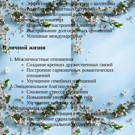
Эффективное взаимодействие с коллегами
Решение конфликтных ситуаций
Создание позитивной рабочей атмосферы
Клиентские отношения
Понимание настроения клиентов
Выстраивание долгосрочных отношений
Успешные международные
В личной жизни
Межличностные отношения
Создание крепких дружественных связей
Построение гармоничных романтических
отношений
Улучшение семейных отношений
Эмоциональное благополучие
Снижение стресса в общении
Повышение уверенности в себе
Улучшение качества жизни
Социальная адаптация
Успешная интеграция в новые коллективы
Преодоление социальных барьеров
Развитие социальной поддержки