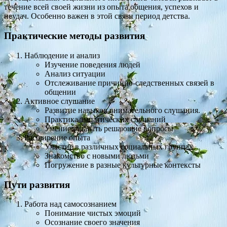
течение всей своей жизни из опыта общения, успехов и
неудач. Особенно важен в этой связи период детства.
Практические методы развития
Наблюдение и анализ
Изучение поведения людей
Анализ ситуации
Отслеживание причинно-следственных связей в
общении
Активное слушание
Развитие навыков внимательного слушания.
Практика эмпатических слушаний
Умение задавать решающие вопросы
Расширение опыта
Участие в различных социальных группах
Знакомство с новыми людьми
Погружение в разные культурные контексты
Пути развития
Работа над самосознанием
Понимание чистых эмоций
Осознание своего значения