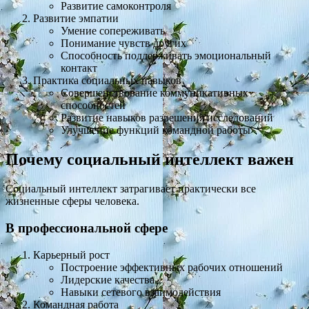
Развитие самоконтроля
Развитие эмпатии
Умение сопереживать
Понимание чувств других
Способность поддерживать эмоциональный
контакт
Практика социальных навыков
Совершенствование коммуникативных
способностей
Развитие навыков разрешения исследований
Улучшение функций командной работы
Почему социальный интеллект важен
Социальный интеллект затрагивает практически все
жизненные сферы человека.
В профессиональной сфере
Карьерный рост
Построение эффективных рабочих отношений
Лидерские качества
Навыки сетевого взаимодействия
Командная работа