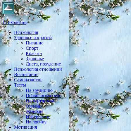
Психология
Психология
Практическая психология, личностный рост, экология,
Здоровье и красота
здоровье, воспитание,
Питание
Спорт
Красота
Здоровье
Диета, похудение
Психология отношений
Воспитание
Саморазвитие
Тесты
На эрудицию
Психологические
По картинкам
Онлайн
Женские
Интересные
На логику
Мотивация