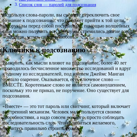
Список слов — паролей для подсознания
Используя слова-пароли, вы сможете переключить свое
сознание к подсознанию, что поможет прийти к той цели,
которую вы перед собой поставили. С помощью волшебных
слов можно получить все, к чему вы стремились долгие годы
– достаток, успех, счастье, любовь.
Ключики к подсознанию
Выяснить, как мысли влияют на подсознание, более 40 лет
проводилось бесчисленное множество исследований и вдруг
к одному из исследователей, под именем Джеймс Манган
пришло озарение. Оказывается, есть ключевое слово —
ВМЕСТЕ. Коротенькое слово не является самовнушением,
поскольку это не приказ, не поручение. Оно существует для
подсознания.
«Вместе» — это тот пароль или свитчинг, который включает
внутренний механизм. Человек мало пользуется своими
способностями, а надо совсем немного, просто соблюдать
последовательность слов. Чтобы добиться желаемого,
научитесь правильно строить фразы.