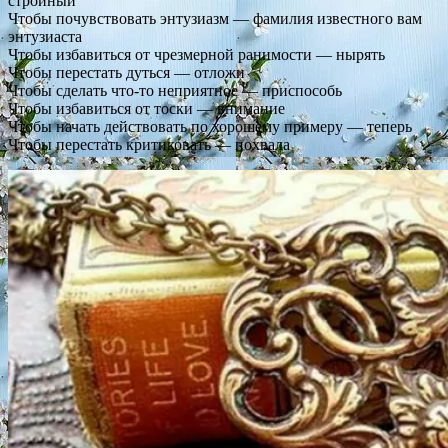
стройный
Чтобы почувствовать энтузиазм — фамилия известного вам
энтузиаста
Чтобы избавиться от чрезмерной ранимости — нырять
Чтобы перестать дуться — отложи
Чтобы сделать что-то неприятное — приспособь
Чтобы избавиться от тоски — внимание
Чтобы начать действовать по хорошему примеру — теперь
Чтобы перестать критиковать — похвала