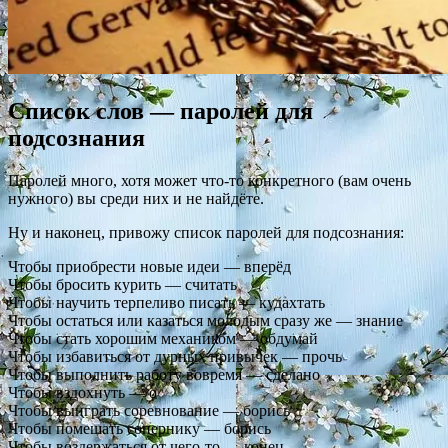
Список слов — паролей для
подсознания
Паролей много, хотя может что-то конкретного (вам очень
нужного) вы среди них и не найдёте.
Ну и наконец, привожу список паролей для подсознания:
Чтобы приобрести новые идеи — вперёд
Чтобы бросить курить — считать
Чтобы научить терпеливо писать — кудахтать
Чтобы остаться или казаться молодым сразу же — знание
Чтобы стать хорошим механиком — обдумай
Чтобы избавиться от дурных привычек — прочь
Чтобы выполнить работу вовремя — сделано
Чтобы вздохнуть — о
Чтобы выиграть соревнование — борись
Чтобы помешать сопернику — борись
Чтобы воздержаться от чего-то — конец