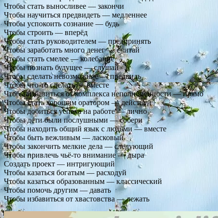
Чтобы стать выносливее — закончи
Чтобы научиться предвидеть — медленнее
Чтобы успокоить сознание — будь
Чтобы строить — вперёд
Чтобы стать руководителем — предпринять
Чтобы заработать много денег — считай
Чтобы стать смелее — колебание
Чтобы познать будущее — слушай
Чтобы сделать невозможное — предвидь
Чтобы что-то сделать — вместе
Чтобы избавиться от комплекса неполноценности — прямо
Чтобы стать хорошим оратором — действуй
Чтобы добиться успеха на работе — лично
Чтобы дети были послушными — собери
Чтобы находить общий язык с людьми — вместе
Чтобы быть вежливым — ласковый
Чтобы закончить мелкие дела — следующий
Чтобы привлечь чьё-то внимание — дыра
Создать проект — интригующий
Чтобы казаться богатым — расходуй
Чтобы казаться образованным — классический
Чтобы помочь другим — давать
Чтобы избавиться от хвастовства — лежать