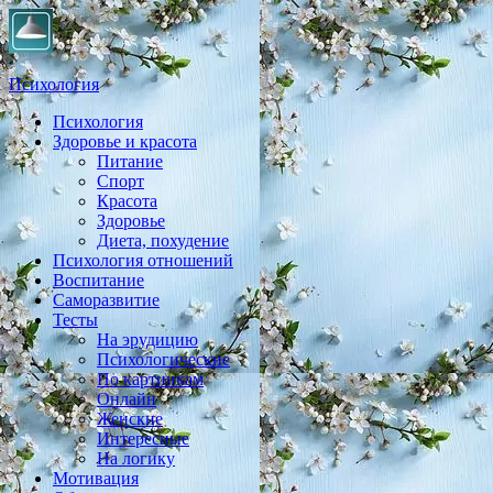
Психология
Психология
Практическая психология, личностный рост, экология,
Здоровье и красота
здоровье, воспитание,
Питание
Спорт
Красота
Здоровье
Диета, похудение
Психология отношений
Воспитание
Саморазвитие
Тесты
На эрудицию
Психологические
По картинкам
Онлайн
Женские
Интересные
На логику
Мотивация