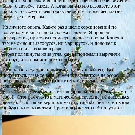
Говорите «вперёд» и вы приобретёте средство передвижения.
Будь то автобус, газель.А когда вы сильно разовьёте этот
пароль, то может и машина остановиться и вас бесплатно
подвезут с ветерком.
Из личного опыта. Как-то раз я шёл с соревнований по
волейболу, и мне надо было ехать домой. Я прошёл
перекресток, при этом посмотрев во все стороны. Конечно,
там не было ни автобусов, ни маршруток. Я подошёл к
остановке и сказал «вперёд».
Через пол минуты из-за угла, как из под земли вырулили
автобус, и я спокойно доехал до дому.
Если у вас что-то не получается, не отчаивайтесь. Всё
получиться, главное вера. У меня сначала тоже не особо
получалось. Главное не относитесь к системе как к
совпадениям.
Вот я сказал «изменение» и боль прошла. Но это было само
собой. Отрицая что-то в магическом искусстве, не добьешься
ничего. Если ты не веришь в магию, то и магией ты ни когда
не будешь пользоваться. Просто верьте, что всё получится.