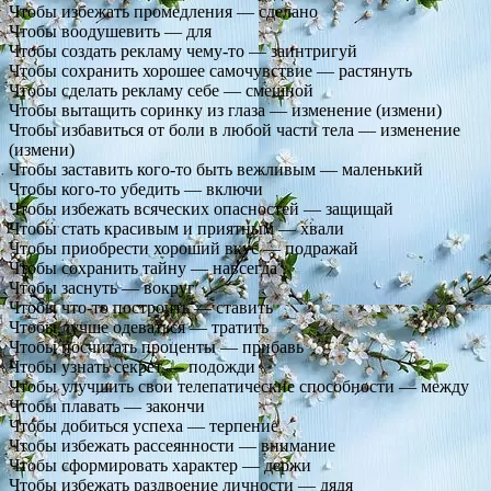
Чтобы избежать промедления — сделано
Чтобы воодушевить — для
Чтобы создать рекламу чему-то — заинтригуй
Чтобы сохранить хорошее самочувствие — растянуть
Чтобы сделать рекламу себе — смешной
Чтобы вытащить соринку из глаза — изменение (измени)
Чтобы избавиться от боли в любой части тела — изменение
(измени)
Чтобы заставить кого-то быть вежливым — маленький
Чтобы кого-то убедить — включи
Чтобы избежать всяческих опасностей — защищай
Чтобы стать красивым и приятным — хвали
Чтобы приобрести хороший вкус — подражай
Чтобы сохранить тайну — навсегда
Чтобы заснуть — вокруг
Чтобы что-то построить — ставить
Чтобы лучше одеваться — тратить
Чтобы посчитать проценты — прибавь
Чтобы узнать секрет — подожди
Чтобы улучшить свои телепатические способности — между
Чтобы плавать — закончи
Чтобы добиться успеха — терпение
Чтобы избежать рассеянности — внимание
Чтобы сформировать характер — держи
Чтобы избежать раздвоение личности — дядя