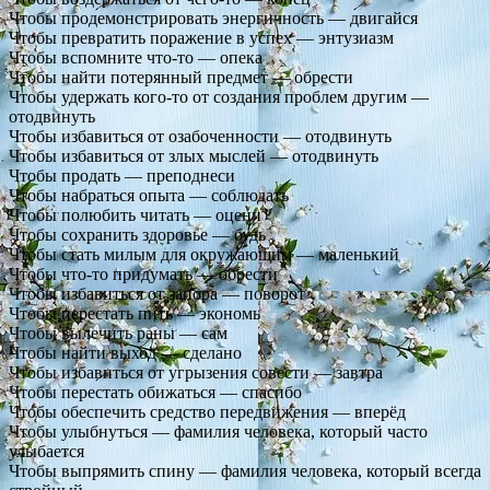
Чтобы продемонстрировать энергичность — двигайся
Чтобы превратить поражение в успех — энтузиазм
Чтобы вспомните что-то — опека
Чтобы найти потерянный предмет — обрести
Чтобы удержать кого-то от создания проблем другим —
отодвинуть
Чтобы избавиться от озабоченности — отодвинуть
Чтобы избавиться от злых мыслей — отодвинуть
Чтобы продать — преподнеси
Чтобы набраться опыта — соблюдать
Чтобы полюбить читать — оцени
Чтобы сохранить здоровье — будь
Чтобы стать милым для окружающим — маленький
Чтобы что-то придумать — обрести
Чтобы избавиться от запора — поворот
Чтобы перестать пить — экономь
Чтобы вылечить раны — сам
Чтобы найти выход — сделано
Чтобы избавиться от угрызения совести — завтра
Чтобы перестать обижаться — спасибо
Чтобы обеспечить средство передвижения — вперёд
Чтобы улыбнуться — фамилия человека, который часто
улыбается
Чтобы выпрямить спину — фамилия человека, который всегда