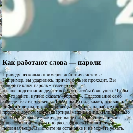
Как работают слова — пароли
Приведу несколько примеров действия системы:
Например, вы ударились, причём боль не проходит. Вы
говорите ключ-пароль «изменение»
и ваше подсознание делает всё само, чтобы боль ушла. Чтобы
что-то найти, нужно сказать «обрести». Подсознание само
выведет вас на эту вещь. Либо просто подскажет, что ваши
поиски тщетны, так как эта вещь находится на работе или
просто в другом месте (квартира, машина и т.д.).Или вам надо
заснуть – скажите «вокруг» и ваше подсознание успокоит
ваше сознание, чтобы оно расслабилось.Или вот, очень
полезная вещь. Вы стоите на остановке и не можете уехать.