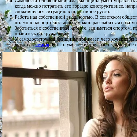
Самодостаточная независимая женщина умеет управлять ж
когда можно потратить его гораздо конструктивнее, напри
сложившуюся ситуацию в позитивное русло.
Работа над собственной внешностью. В советском общест
штамп в паспорте поставлен, можно расслабиться и натя
Заботиться о собственной красоте, заниматься спортом, п
нравитесь и окружающим.
У самодостаточной женщины понимает, чего хочет от жиз
дружную
семью
. Кто-то умело сочетает работу и личное 