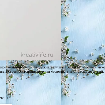
ной женщине, которая держит в кулаке все: карьеру, семью, муж
а в своем состоянии, получая удовольствие от своих действий.
ечены
*