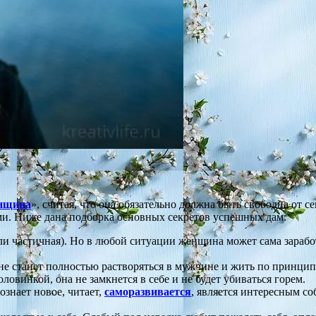
енщина
», считая, что она обязательно должна быть свободна от 
ми. Ниже дана подборка основных секретов успешных дам:
и частичная). Но в любой ситуации женщина может сама заработа
 не станет полностью растворяться в мужчине и жить по принцип
ловинкой, она не замкнется в себе и не будет убиваться горем.
ознает новое, читает,
саморазвивается
, является интересным со