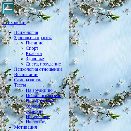
Психология
Психология
Практическая психология, личностный рост, экология, здоровье
Здоровье и красота
Питание
Спорт
Красота
Здоровье
Диета, похудение
Психология отношений
Воспитание
Саморазвитие
Тесты
На эрудицию
Психологические
По картинкам
Онлайн
Женские
Интересные
На логику
Мотивация