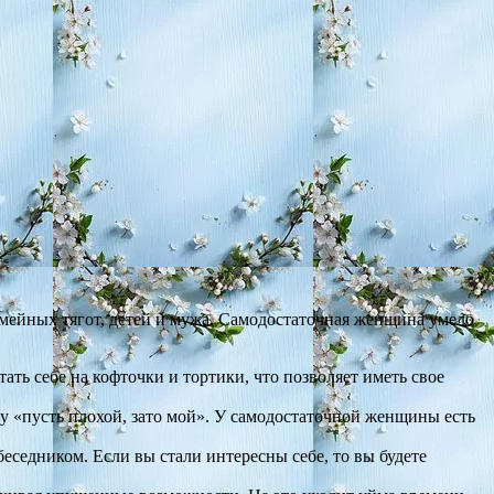
семейных тягот, детей и мужа. Самодостаточная женщина умело
ть себе на кофточки и тортики, что позволяет иметь свое
у «пусть плохой, зато мой». У самодостаточной женщины есть
беседником. Если вы стали интересны себе, то вы будете