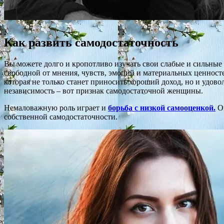
Как развить самодостаточность
Вы можете долго и кропотливо изучать свои слабые и сильные 
свободной от мнения, чувств, эмоций и материальных ценносте
которая не только станет приносить хороший доход, но и удов
независимость – вот признак самодостаточной женщины.
Немаловажную роль играет и
борьба с низкой самооценкой.
Он
собственной самодостаточности.