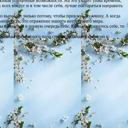
акивая упущенные возможности. На это уходит уйма времени,
 всех вокруг и в том числе себя, лучше постараться направить
о выглядит только потому, чтобы привлечь мужчину. А когда
внешность, это отражение нашего внутреннего мира.
ы нравиться в первую очередь себе. Если вы нравитесь себе, то
ельницы прекрасного пола стремятся создать крепкую и
е.