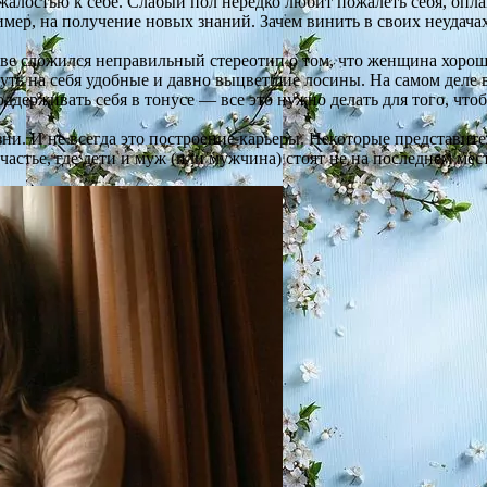
алостью к себе. Слабый пол нередко любит пожалеть себя, опл
мер, на получение новых знаний. Зачем винить в своих неудачах
ве сложился неправильный стереотип о том, что женщина хорош
нуть на себя удобные и давно выцветшие лосины. На самом деле 
оддерживать себя в тонусе — все это нужно делать для того, чтоб
ни. И не всегда это построение карьеры. Некоторые представит
счастье, где дети и муж (или мужчина) стоят не на последнем мест