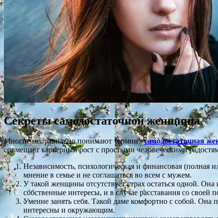
Секреты самодостаточной женщины
Многие неправильно понимают термин «
самодостаточная ж
совмещает карьерный рост с простыми человеческими радостя
Независимость, психологическая и финансовая (полная ил
мнение в семье и не соглашаться во всем с мужем.
У такой женщины отсутствует страх остаться одной. Она
собственные интересы, и в случае расставания со своей по
Умение занять себя. Такой даме комфортно с собой. Она п
интересны и окружающим.