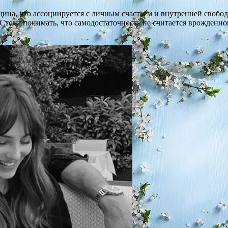
ина, что ассоциируется с личным счастьем и внутренней свобод
 Стоит понимать, что самодостаточность не считается врожденно