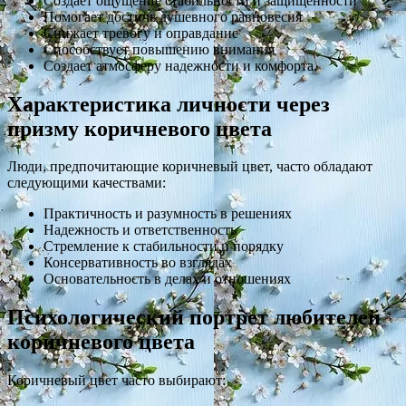
Создает ощущение стабильности и защищенности
Помогает достичь душевного равновесия
Снижает тревогу и оправдание
Способствует повышению внимания
Создает атмосферу надежности и комфорта.
Характеристика личности через
призму коричневого цвета
Люди, предпочитающие коричневый цвет, часто обладают
следующими качествами:
Практичность и разумность в решениях
Надежность и ответственность
Стремление к стабильности и порядку
Консервативность во взглядах
Основательность в делах и отношениях
Психологический портрет любителей
коричневого цвета
Коричневый цвет часто выбирают: