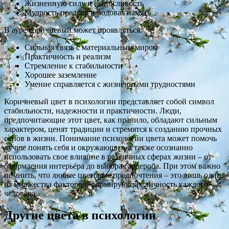
Жизненную силу и выносливость
Мудрость предков и родовая память
В ауре коричневый может проявляться:
Сильная связь с материальным миром
Практичность и реализм
Стремление к стабильности
Хорошее заземление
Умение справляется с жизненными трудностями
Коричневый цвет в психологии представляет собой символ
стабильности, надежности и практичности. Люди,
предпочитающие этот цвет, как правило, обладают сильным
характером, ценят традиции и стремятся к созданию прочных
основ в жизни. Понимание психологии цвета может помочь
лучше понять себя и окружающих, а также осознанно
использовать свое влияние в различных сферах жизни – от
оформления интерьера до выбора гардероба. При этом важно
помнить, что любые цветовые предпочтения – это лишь один
из множества факторов, формирующих личность каждого
человека.
Другие цвета в психологии