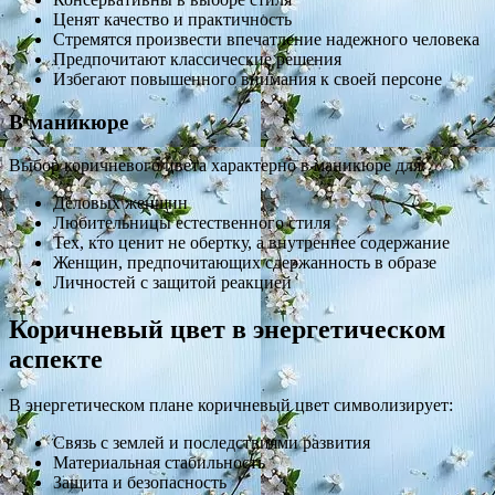
Ценят качество и практичность
Стремятся произвести впечатление надежного человека
Предпочитают классические решения
Избегают повышенного внимания к своей персоне
В маникюре
Выбор коричневого цвета характерно в маникюре для:
Деловых женщин
Любительницы естественного стиля
Тех, кто ценит не обертку, а внутреннее содержание
Женщин, предпочитающих сдержанность в образе
Личностей с защитой реакцией
Коричневый цвет в энергетическом
аспекте
В энергетическом плане коричневый цвет символизирует:
Связь с землей и последствиями развития
Материальная стабильность
Защита и безопасность