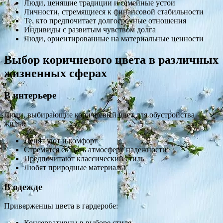
Люди, ценящие традиции и семейные устои
Личности, стремящиеся к финансовой стабильности
Те, кто предпочитает долгосрочные отношения
Индивиды с развитым чувством долга
Люди, ориентированные на материальные ценности
Выбор коричневого цвета в различных
жизненных сферах
В интерьере
Люди, выбирающие коричневый цвет для обустройства
жилья:
Ценят уют и комфорт
Стремятся создать атмосферу надежности
Предпочитают классический стиль
Любят природные материалы
В одежде
Приверженцы цвета в гардеробе:
Консервативны в выборе стиля