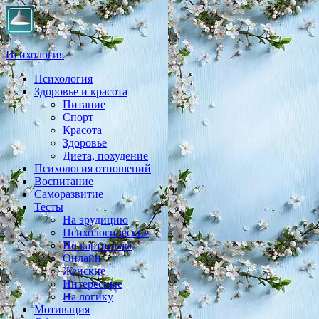
Психология
Психология
Практическая психология, личностный рост, экология,
Здоровье и красота
здоровье, воспитание,
Питание
Спорт
Красота
Здоровье
Диета, похудение
Психология отношений
Воспитание
Саморазвитие
Тесты
На эрудицию
Психологические
По картинкам
Онлайн
Женские
Интересные
На логику
Мотивация