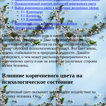
Психологический портрет любителей коричневого цвета
Выбор коричневого цвета в различных жизненных сферах
В интерьере
В одежде
В маникюре
Коричневый цвет в энергетическом аспекте
Другие цвета в психологии
Цвет играет решающую роль в нашей жизни, влияя на
настроение, поведение и даже принятие решений.
Коричневый цвет, несмотря на свою кажущуюся простоту,
имеет глубокий психологический смысл. Это цвет земли,
дерева, стабильности и природной мудрости. Давайте
разберемся, о чем может рассказать приверженность к
коричневому цвету и как он влияет на различные стороны
жизни человека.
Влияние коричневого цвета на
психологическое состояние
Коричневый цвет оказывает заземляющее воздействие на
психику человека. Он: