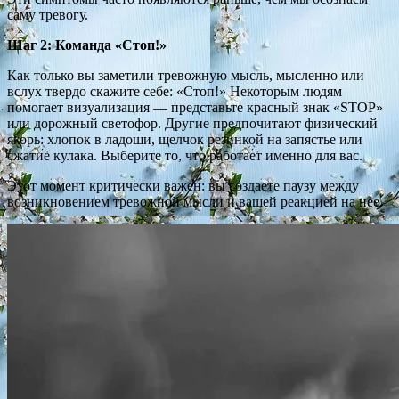
саму тревогу.
Шаг 2: Команда «Стоп!»
Как только вы заметили тревожную мысль, мысленно или
вслух твердо скажите себе: «Стоп!» Некоторым людям
помогает визуализация — представьте красный знак «STOP»
или дорожный светофор. Другие предпочитают физический
якорь: хлопок в ладоши, щелчок резинкой на запястье или
сжатие кулака. Выберите то, что работает именно для вас.
Этот момент критически важен: вы создаете паузу между
возникновением тревожной мысли и вашей реакцией на нее.