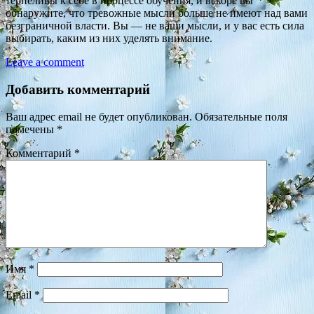
терпеливы к себе в процессе обучения, и вскоре вы
обнаружите, что тревожные мысли больше не имеют над вами
безграничной власти. Вы — не ваши мысли, и у вас есть сила
выбирать, каким из них уделять внимание.
Leave a comment
Добавить комментарий
Ваш адрес email не будет опубликован.
Обязательные поля
помечены
*
Комментарий
*
Имя
*
Email
*