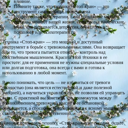
влияние.
Помните также, что техника «Стоп-кран» — это
инструмент самопомощи, но не замена
профессиональной терапии. Если тревожные мысли
серьезно мешают вашей жизни, появляются панические
атаки или развивается депрессия, обратитесь к
психологу или психотерапевту.
Техника «Стоп-кран» — это мощный и доступный
инструмент в борьбе с тревожными мыслями. Она возвращает
нам то, что тревога пытается отнять — контроль над
собственным мышлением. Красота этой техники в ее
простоте: для ее применения не нужны специальные условия
или долгая подготовка, она всегда с вами и готова к
использованию в любой момент.
Важно понимать, что цель — не избавиться от тревоги
полностью (она является естественной и даже полезной
эмоцией), а научиться управлять ею, не позволяя ей управлять
вами. С практикой вы заметите, что промежуток между
возникновением тревожной мысли и ее остановкой
сокращается, а способность возвращаться к ясному мышлению
становится все более естественной.
Начните применять технику «Стоп-кран» уже сегодня, будьте