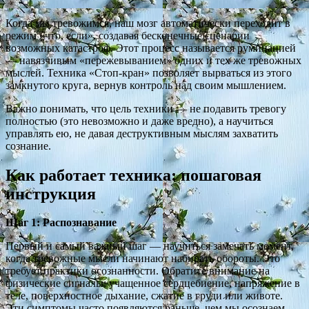
Когда мы тревожимся, наш мозг автоматически переходит в
режим «что, если», создавая бесконечные сценарии
возможных катастроф. Этот процесс называется руминацией
— навязчивым «пережевыванием» одних и тех же тревожных
мыслей. Техника «Стоп-кран» позволяет вырваться из этого
замкнутого круга, вернув контроль над своим мышлением.
Важно понимать, что цель техники — не подавить тревогу
полностью (это невозможно и даже вредно), а научиться
управлять ею, не давая деструктивным мыслям захватить
сознание.
Как работает техника: пошаговая
инструкция
Шаг 1: Распознавание
Первый и самый важный шаг — научиться замечать момент,
когда тревожные мысли начинают набирать обороты. Это
требует практики осознанности. Обратите внимание на
физические сигналы: учащенное сердцебиение, напряжение в
теле, поверхностное дыхание, сжатие в груди или животе.
Эти симптомы часто появляются раньше, чем мы осознаем