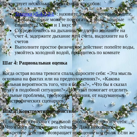
Существует несколько эффективных способов:
Техника «5-4-3-2-1
»: назовите 5 вещей, которые видите,
4 вещи, которые можете потрогать, 3 звука, которые
слышите, 2 запаха и 1 вкус
Сосредоточьтесь на дыхании: медленно вдохните на
счет 4, задержите дыхание на 4 счета, выдохните на 6
счетов
Выполните простое физическое действие: попейте воды,
умойтесь холодной водой, пройдитесь по комнате
Шаг 4: Рациональная оценка
Когда острая волна тревоги спала, спросите себя: «Эта мысль
основана на фактах или на предположениях?», «Какова
реальная вероятность того, что я боюсь?», «Что бы я сказал
другу в подобной ситуации?» Этот этап помогает отделить
реальные проблемы, требующие решения, от надуманных
катастрофических сценариев.
Шаг 5: Конструктивное действие
Если тревога связана с реальной проблемой, спросите себя:
«Что я могу сделать прямо сейчас?» Даже небольшое
конкретное действие возвращает ощущение контроля. Если же