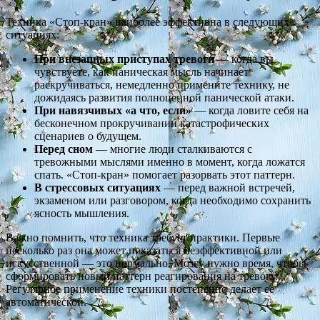
Техника «Стоп-кран» наиболее эффективна в следующих
ситуациях:
При внезапных приступах тревоги
— когда вы
чувствуете, как паническая мысль начинает
раскручиваться, немедленно примените технику, не
дожидаясь развития полноценной панической атаки.
При навязчивых «а что, если»
— когда ловите себя на
бесконечном прокручивании катастрофических
сценариев о будущем.
Перед сном
— многие люди сталкиваются с
тревожными мыслями именно в момент, когда ложатся
спать. «Стоп-кран» помогает разорвать этот паттерн.
В стрессовых ситуациях
— перед важной встречей,
экзаменом или разговором, когда необходимо сохранить
ясность мышления.
Важно помнить, что техника требует практики. Первые
несколько раз она может показаться неэффективной или
искусственной — это нормально. Мозгу нужно время, чтобы
сформировать новый паттерн реагирования на тревогу.
Регулярное применение техники постепенно делает ее
автоматической.