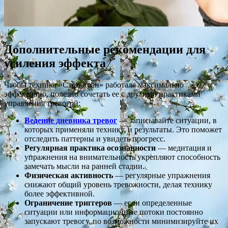
Дополнительные рекомендации для
усиления эффекта
Чтобы техника «Стоп-кран» работала максимально
эффективно, полезно сочетать ее с другими практиками
управления тревогой:
Ведение дневника тревог
— записывайте ситуации, в
которых применяли технику, и результаты. Это поможет
отследить паттерны и увидеть прогресс.
Регулярная практика осознанности
— медитация и
упражнения на внимательность укрепляют способность
замечать мысли на ранней стадии.
Физическая активность
— регулярные упражнения
снижают общий уровень тревожности, делая технику
более эффективной.
Ограничение триггеров
— если определенные
ситуации или информационные потоки постоянно
запускают тревогу, по возможности минимизируйте их