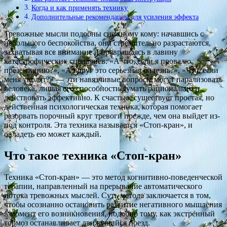
Когда и как применять технику
Дополнительные рекомендации для усиления эффекта
Тревожные мысли подобны снежному кому: начавшись с
небольшого беспокойства, они стремительно разрастаются,
захватывая все внимание и превращаясь в лавину
катастрофических сценариев. «А что, если я провалю
презентацию?», «А вдруг это серьезная болезнь?», «Что, если
меня уволят?» — эти навязчивые вопросы могут парализовать
человека, лишая его способности думать рационально и
действовать эффективно. К счастью, существует простая, но
действенная психологическая техника, которая помогает
разорвать порочный круг тревоги прежде, чем она выйдет из-
под контроля. Эта техника называется «Стоп-кран», и
овладеть ею может каждый.
Что такое техника «Стоп-кран»
Техника «Стоп-кран» — это метод когнитивно-поведенческой
терапии, направленный на прерывание автоматического
потока тревожных мыслей. Суть метода заключается в том,
чтобы осознанно остановить развитие негативного мышления
в момент его возникновения, подобно тому, как экстренный
тормоз останавливает движущийся поезд.