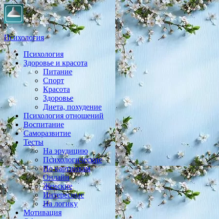
Психология
Психология
Практическая психология, личностный рост, экология,
Здоровье и красота
здоровье, воспитание,
Питание
Спорт
Красота
Здоровье
Диета, похудение
Психология отношений
Воспитание
Саморазвитие
Тесты
На эрудицию
Психологические
По картинкам
Онлайн
Женские
Интересные
На логику
Мотивация