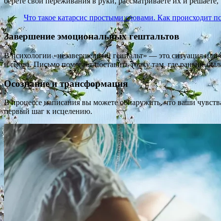
берете свои переживания в руки, рассматриваете их и решаете, 
Что такое катарсис простыми словами. Как происходит п
Завершение эмоциональных гештальтов
В психологии «незавершенный гештальт» — это ситуация или 
и снова. Письмо помогает поставить точку там, где раньше был
Осознание и трансформация
В процессе написания вы можете обнаружить, что ваши чувства 
первый шаг к исцелению.