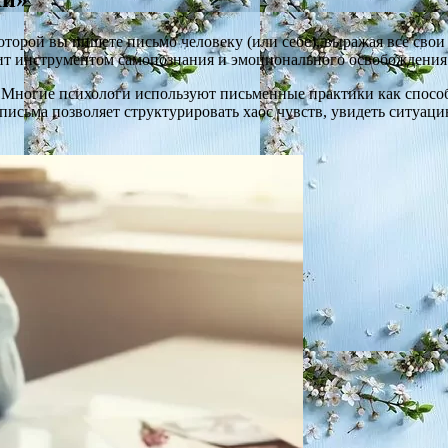
торой вы пишете письмо человеку (или себе), выражая все свои 
ит инструментом самопознания и эмоционального освобождения
. Многие психологи используют письменные практики как спосо
ьма позволяет структурировать хаос чувств, увидеть ситуацию 