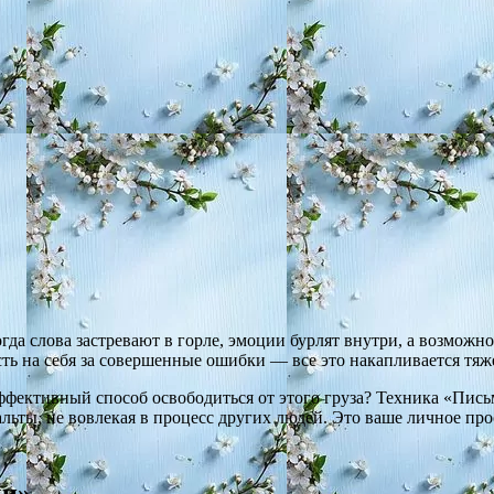
огда слова застревают в горле, эмоции бурлят внутри, а возможн
сть на себя за совершенные ошибки — все это накапливается тяж
 эффективный способ освободиться от этого груза? Техника «Пи
ты, не вовлекая в процесс других людей. Это ваше личное прост
ки»