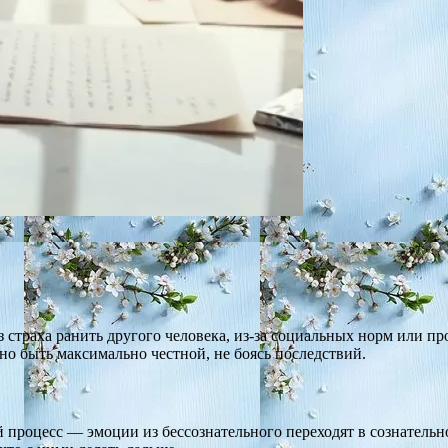
страха ранить другого человека, из-за социальных норм или пр
но быть максимально честной, не боясь последствий.
 процесс — эмоции из бессознательного переходят в сознательн