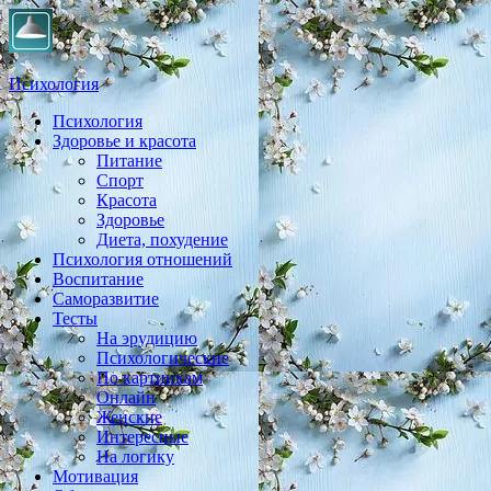
Психология
Психология
Практическая психология, личностный рост, экология, здоровье
Здоровье и красота
Питание
Спорт
Красота
Здоровье
Диета, похудение
Психология отношений
Воспитание
Саморазвитие
Тесты
На эрудицию
Психологические
По картинкам
Онлайн
Женские
Интересные
На логику
Мотивация