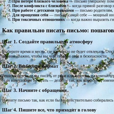
При потере близкого человека
— письмо умершему помог
После конфликта с близкими
— когда прямой разговор н
При работе с детскими травмами
— письмо родителям, 
Для прощения себя
— письмо самой себе — мощный инс
При токсичных отношениях
— когда важно выразить гне
Как правильно писать письмо: пошаго
Шаг 1. Создайте правильную атмосферу
Выберите время и место, где вас никто не будет отвлекать. От
тишине. Важно, чтобы вы чувствовали себя в безопасности.
Шаг 2. Выберите формат
Решите, будете ли вы писать от руки или печатать на компьют
если вам удобнее печатать — делайте так, как комфортно именн
Шаг 3. Начните с обращения
Начните письмо так, как если бы вы действительно собиралис
Шаг 4. Пишите все, что приходит в голову