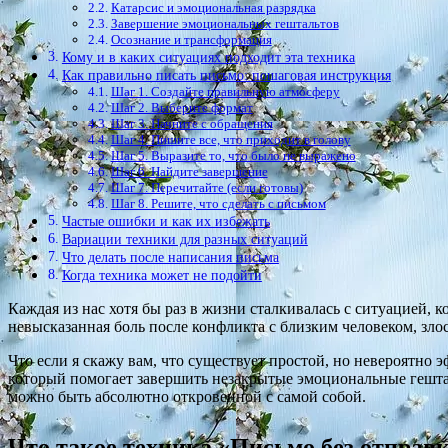
Катарсис и эмоциональная разрядка
Завершение эмоциональных гештальтов
Осознание и трансформация
Кому и в каких ситуациях подходит эта техника
Как правильно писать письмо: пошаговая инструкция
Шаг 1. Создайте правильную атмосферу
Шаг 2. Выберите формат
Шаг 3. Начните с обращения
Шаг 4. Пишите все, что приходит в голову
Шаг 5. Выразите то, что было не выражено
Шаг 6. Найдите завершение
Шаг 7. Перечитайте (если готовы)
Шаг 8. Решите, что сделать с письмом
Частые ошибки и как их избежать
Вариации техники для разных ситуаций
Что делать после написания письма
Когда техника может не подойти
Каждая из нас хотя бы раз в жизни сталкивалась с ситуацией, к
невысказанная боль после конфликта с близким человеком, зло
Что если я скажу вам, что существует простой, но невероятно
который помогает завершить незакрытые эмоциональные гешталь
можно быть абсолютно откровенной с самой собой.
Что такое техника «Письмо без отправ