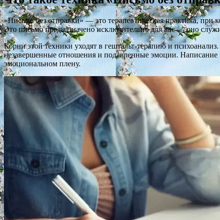
«Письмо без отправки» — это терапевтическая практика, при ко
Это письмо предназначено исключительно для вас — оно служ
Корни этой техники уходят в гештальт-терапию и психоанализ
незавершенные отношения и подавленные эмоции. Написание пис
эмоциональном плену.