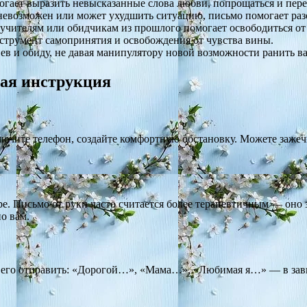
ает выразить невысказанные слова любви, попрощаться и пере
евозможен или может ухудшить ситуацию, письмо помогает разо
учителям или обидчикам из прошлого помогает освободиться от 
трумент самопринятия и освобождения от чувства вины.
в и обиду, не давая манипулятору новой возможности ранить ва
вая инструкция
ключите телефон, создайте комфортную обстановку. Можете зажеч
ере. Письмо от руки часто считается более терапевтичным — оно
о вам.
ь его отправить: «Дорогой…», «Мама…», «Любимая я…» — в зави