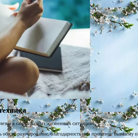
 техника
лезна в самых разных жизненных ситуациях:
 обиду, разочарование, благодарность или прощение бывшему па