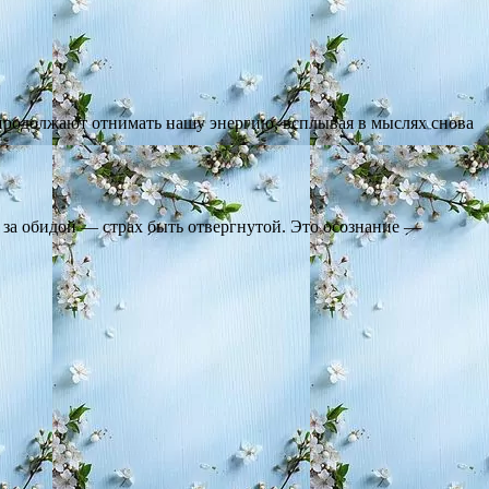
продолжают отнимать нашу энергию, всплывая в мыслях снова
, за обидой — страх быть отвергнутой. Это осознание —