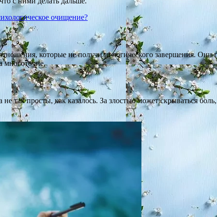
что с ними делать дальше.
сихологическое очищение?
отношения, которые не получили логического завершения. Они 
а многоточие.
не так просты, как казалось. За злостью может скрываться боль