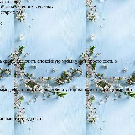
жить горе.
браться в своих чувствах.
старых ран.
с.
ь свечу, включить спокойную музыку или просто сесть в
 замедляет процесс мышления и усиливает связь с эмоциями. Но
симости от адресата.