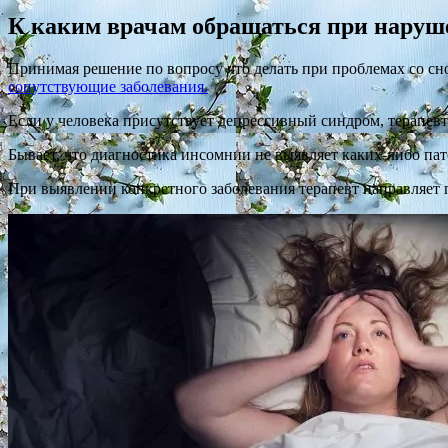
К каким врачам обращаться при наруш
Принимая решение по вопросу что делать при проблемах со сн
сопутствующие заболевания.
Если у человека присутствует депрессивный синдром, терапевт
Бывает, что диагностика инсомнии не выявляет каких-либо пат
При выявлении конкретного заболевания терапевт направляет п