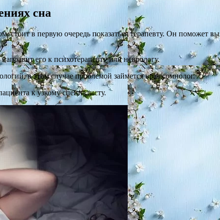
ениях сна
ом, стоит в первую очередь показаться терапевту. Он поможет 
 направит его к психотерапевту или неврологу.
ологий, в этом случае проблемой займется врач сомнолог.
ациента к узкому специалисту.