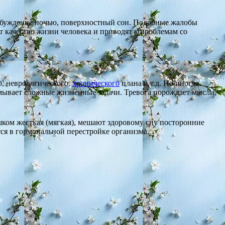
робуждение ночью, поверхностный сон. Подобные жалобы
 качество жизни человека и приводят к проблемам со
о, неврологического,
хронического
плана и т.д. Но иногда
умывает сложные жизненные задачи. Тревога порождает мысли,
шком жесткая (мягкая), мешают здоровому сну посторонние
ся в гормональной перестройке организма.