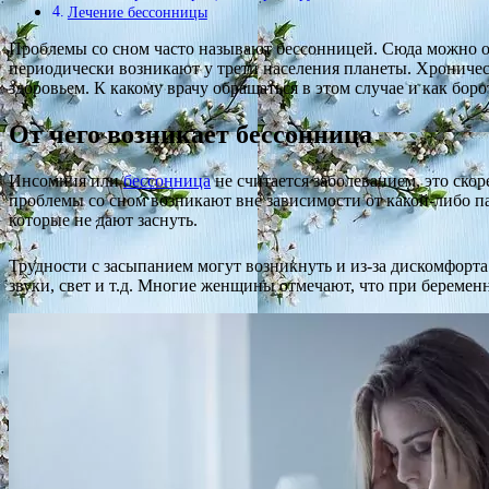
Лечение бессонницы
Проблемы со сном часто называют бессонницей. Сюда можно о
периодически возникают у трети населения планеты. Хроничес
здоровьем. К какому врачу обращаться в этом случае и как боро
От чего возникает бессонница
Инсомния или
бессонница
не считается заболеванием, это ско
проблемы со сном возникают вне зависимости от какой-либо па
которые не дают заснуть.
Трудности с засыпанием могут возникнуть и из-за дискомфорта
звуки, свет и т.д. Многие женщины отмечают, что при береме