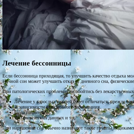
Лечение бессонницы
Если бессонница приходящая, то улучшить качество отдыха мо
Ночной сон может улучшить отказ от дневного сна, физические
При патологических проблемах не обойтись без лекарственных 
Лечение у взрослых и детей будет отличаться, прежде вс
В зависимости от основного заболевания.
Пола пациента.
Его физических данных и т.д.
При нарушении сна обычно назначают такие группы медикаме