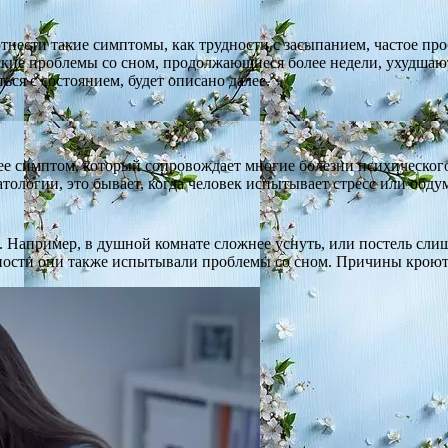
тнести такие симптомы, как трудности с засыпанием, частое п
кие проблемы со сном, продолжающиеся более недели, ухудшают
ться с состоянием, будет описано далее.
рее симптом, который сопровождает многие болезни психическог
тологии, это бывает, когда человек испытывает стресс или обд
. Например, в душной комнате сложнее уснуть, или постель сли
нности они также испытывали проблемы со сном. Причины кроют