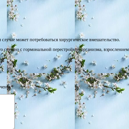
м случае может потребоваться хирургическое вмешательство.
о связано с гормональной перестройкой организма, взрослением
ечены
*