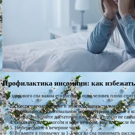
Профилактика инсомнии: как избежат
Для здорового сна важна его гигиена, если человек плохо спит н
Обеспечьте затемнение и звукоизоляцию спальни.
Позаботьтесь об оптимальном температурном режиме в ком
Матрас выбирайте достаточно плотным, а одеяло не сли
Откажитесь от алкоголя и кофе вечером, ваш сон после не
Не переедайте в вечерние часы.
Возьмите в привычку за 1-2 часа до сна принимать расс