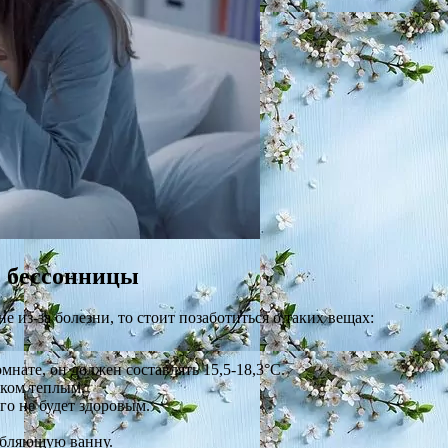
ь бессонницы
е из-за болезни, то стоит позаботиться о таких вещах:
нате, он должен составлять 15,5-18,3°C.
шком теплым.
го не будет здоровым.
лабляющую ванну.