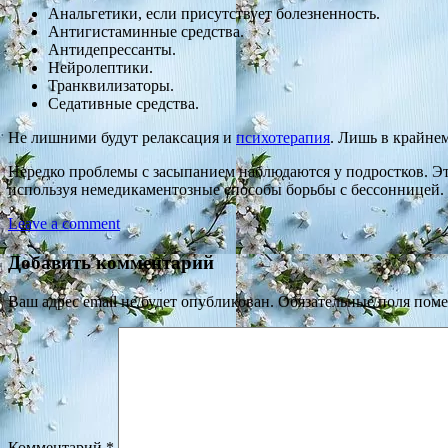
Анальгетики, если присутствует болезненность.
Антигистаминные средства.
Антидепрессанты.
Нейролептики.
Транквилизаторы.
Седативные средства.
Не лишними будут релаксация и
психотерапия
. Лишь в крайне
Нередко проблемы с засыпанием наблюдаются у подростков. Эт
используя немедикаментозные способы борьбы с бессонницей.
Leave a comment
Добавить комментарий
Ваш адрес email не будет опубликован.
Обязательные поля пом
Комментарий
*