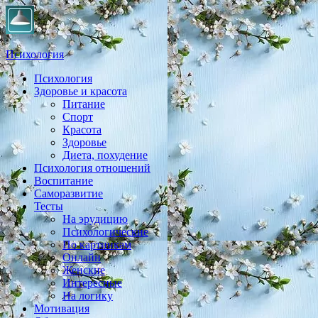
Психология
Психология
Практическая психология, личностный рост, экология, здоровье
Здоровье и красота
Питание
Спорт
Красота
Здоровье
Диета, похудение
Психология отношений
Воспитание
Саморазвитие
Тесты
На эрудицию
Психологические
По картинкам
Онлайн
Женские
Интересные
На логику
Мотивация