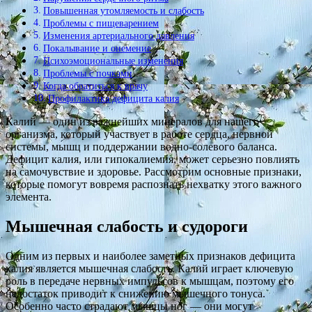
Повышенная утомляемость и слабость
Проблемы с пищеварением
Изменения артериального давления
Покалывание и онемение
Психоэмоциональные изменения
Проблемы с почками
Когда обратиться к врачу
Профилактика дефицита калия
Калий — один из важнейших минералов для нашего
организма, который участвует в работе сердца, нервной
системы, мышц и поддержании водно-солевого баланса.
Дефицит калия, или гипокалиемия, может серьезно повлиять
на самочувствие и здоровье. Рассмотрим основные признаки,
которые помогут вовремя распознать нехватку этого важного
элемента.
Мышечная слабость и судороги
Одним из первых и наиболее заметных признаков дефицита
калия является мышечная слабость. Калий играет ключевую
роль в передаче нервных импульсов к мышцам, поэтому его
недостаток приводит к снижению мышечного тонуса.
Особенно часто страдают мышцы ног — они могут