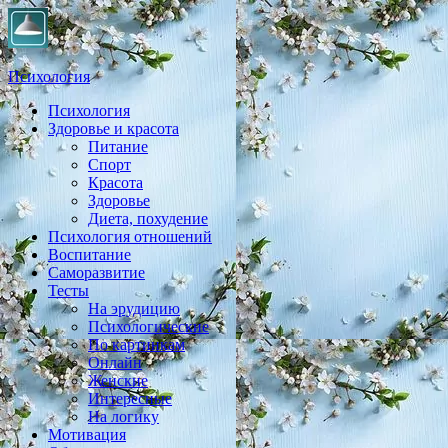
Психология
Психология
Практическая психология, личностный рост, экология,
Здоровье и красота
здоровье, воспитание,
Питание
Спорт
Красота
Здоровье
Диета, похудение
Психология отношений
Воспитание
Саморазвитие
Тесты
На эрудицию
Психологические
По картинкам
Онлайн
Женские
Интересные
На логику
Мотивация