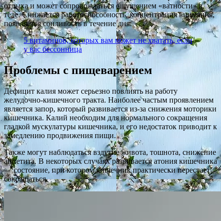
отдыха и может сопровождаться ощущением «ватности» в
теле. Снижается работоспособность, концентрация внимания,
появляется сонливость в течение дня.
5 витаминов, которых вам может не хватать, если
у вас бессонница
Проблемы с пищеварением
Дефицит калия может серьезно повлиять на работу
желудочно-кишечного тракта. Наиболее частым проявлением
является запор, который развивается из-за снижения моторики
кишечника. Калий необходим для нормального сокращения
гладкой мускулатуры кишечника, и его недостаток приводит к
замедлению продвижения пищи.
Также могут наблюдаться вздутие живота, тошнота, снижение
аппетита. В некоторых случаях развивается атония кишечника
— состояние, при котором кишечник практически перестает
сокращаться.