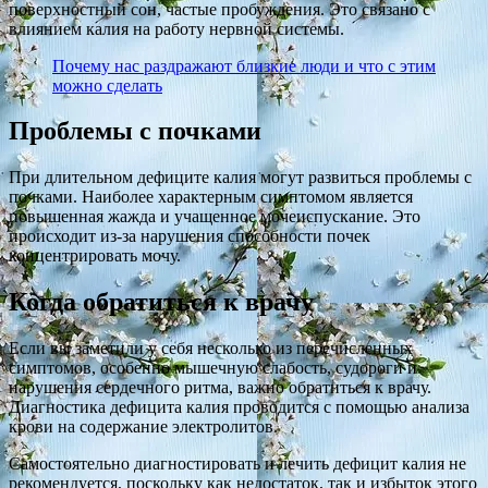
поверхностный сон, частые пробуждения. Это связано с
влиянием калия на работу нервной системы.
Почему нас раздражают близкие люди и что с этим
можно сделать
Проблемы с почками
При длительном дефиците калия могут развиться проблемы с
почками. Наиболее характерным симптомом является
повышенная жажда и учащенное мочеиспускание. Это
происходит из-за нарушения способности почек
концентрировать мочу.
Когда обратиться к врачу
Если вы заметили у себя несколько из перечисленных
симптомов, особенно мышечную слабость, судороги и
нарушения сердечного ритма, важно обратиться к врачу.
Диагностика дефицита калия проводится с помощью анализа
крови на содержание электролитов.
Самостоятельно диагностировать и лечить дефицит калия не
рекомендуется, поскольку как недостаток, так и избыток этого