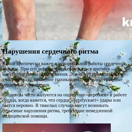
Нарушения сердечного ритма
Калий критически важен для нормальной работы сердечной
мышцы. При его дефиците может развиться аритмия —
нарушение ритма сердцебиения. Это может проявляться как
учащенное сердцебиение (тахикардия), так и нерегулярные
сердечные сокращения.
Пациенты часто жалуются на ощущение «перебоев» в работе
сердца, когда кажется, что сердце «пропускает» удары или
бьется неровно. В тяжелых случаях могут возникать
серьезные нарушения ритма, требующие немедленной
медицинской помощи.