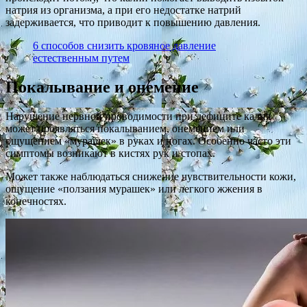
натрия из организма, а при его недостатке натрий
задерживается, что приводит к повышению давления.
6 способов снизить кровяное давление
естественным путем
Покалывание и онемение
Нарушение нервной проводимости при дефиците калия
может проявляться покалыванием, онемением или
ощущением «мурашек» в руках и ногах. Особенно часто эти
симптомы возникают в кистях рук и стопах.
Может также наблюдаться снижение чувствительности кожи,
ощущение «ползания мурашек» или легкого жжения в
конечностях.