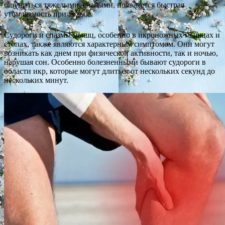
ощущаться тяжелыми, слабыми, появляется быстрая
утомляемость при ходьбе.
Судороги и спазмы мышц, особенно в икроножных мышцах и
стопах, также являются характерным симптомом. Они могут
возникать как днем при физической активности, так и ночью,
нарушая сон. Особенно болезненными бывают судороги в
области икр, которые могут длиться от нескольких секунд до
нескольких минут.