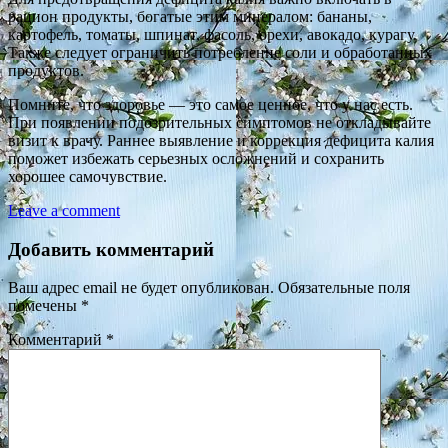
рацион продукты, богатые этим минералом: бананы,
картофель, томаты, шпинат, фасоль, орехи, авокадо, курагу.
Также следует ограничить потребление соли и обработанных
продуктов.
Помните, что здоровье — это самое ценное, что у нас есть.
При появлении подозрительных симптомов не откладывайте
визит к врачу. Раннее выявление и коррекция дефицита калия
поможет избежать серьезных осложнений и сохранить
хорошее самочувствие.
Leave a comment
Добавить комментарий
Ваш адрес email не будет опубликован.
Обязательные поля
помечены
*
Комментарий
*