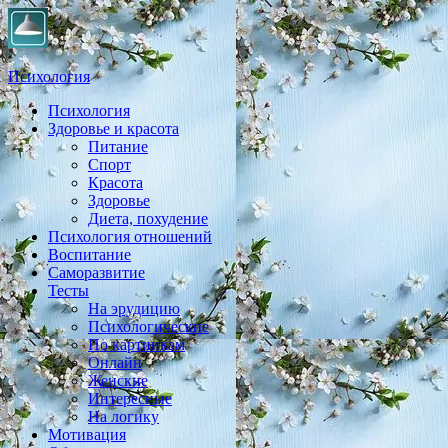
Психология
Психология
Практическая психология, личностный рост, экология,
Здоровье и красота
здоровье, воспитание,
Питание
Спорт
Красота
Здоровье
Диета, похудение
Психология отношений
Воспитание
Саморазвитие
Тесты
На эрудицию
Психологические
По картинкам
Онлайн
Женские
Интересные
На логику
Мотивация