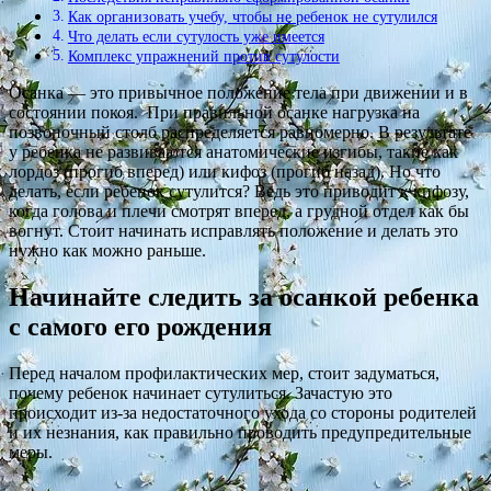
Как организовать учебу, чтобы не ребенок не сутулился
Что делать если сутулость уже имеется
Комплекс упражнений против сутулости
Осанка — это привычное положение тела при движении и в
состоянии покоя. При правильной осанке нагрузка на
позвоночный столб распределяется равномерно. В результате
у ребенка не развиваются анатомические изгибы, такие как
лордоз (прогиб вперед) или кифоз (прогиб назад). Но что
делать, если ребенок сутулится? Ведь это приводит к кифозу,
когда голова и плечи смотрят вперед, а грудной отдел как бы
вогнут. Стоит начинать исправлять положение и делать это
нужно как можно раньше.
Начинайте следить за осанкой ребенка
с самого его рождения
Перед началом профилактических мер, стоит задуматься,
почему ребенок начинает сутулиться. Зачастую это
происходит из-за недостаточного ухода со стороны родителей
и их незнания, как правильно проводить предупредительные
меры.