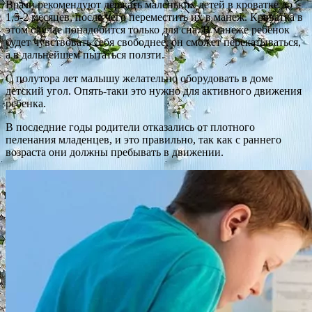
Врачи рекомендуют держать маленьких детей в кроватке до
1,5-2 месяцев, после чего переместить их в манеж. Кроватка в
этом случае понадобится только для сна. В манеже ребенок
будет чувствовать себя свободнее, он сможет перекатываться,
а в дальнейшем пытаться ползти.
С полутора лет малышу желательно оборудовать в доме
детский угол. Опять-таки это нужно для активного движения
ребенка.
В последние годы родители отказались от плотного
пеленания младенцев, и это правильно, так как с раннего
возраста они должны пребывать в движении.