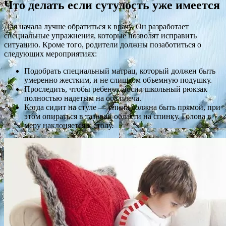
Что делать если сутулость уже имеется
Для начала лучше обратиться к врачу. Он разработает
специальные упражнения, которые позволят исправить
ситуацию. Кроме того, родители должны позаботиться о
следующих мероприятиях:
Подобрать специальный матрац, который должен быть
умеренно жестким, и не слишком объемную подушку.
Проследить, чтобы ребенок носил школьный рюкзак
полностью надетым на оба плеча.
Когда сидит на стуле — спина должна быть прямой, при
этом опираться в тазовой области на спинку. Голова в
меру наклоняется к столу.