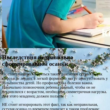
Последствия неправильно
сформированной осанки
Не стоит панически бояться таких диагнозов сутулости как
кифоз или лордоз, в легкой форме они могут присутствовать у
большинства детей. Но профилактика болезни важна.
Изначально позвоночник ребенка ровный, чтобы он не
искривлялся с возрастом, необходима симметричная нагрузка.
Для этого младенец должен ползать.
НЕ стоит игнорировать этот факт, так как неправильная,
сутулая осанка со временем приведет к таким проблемам: