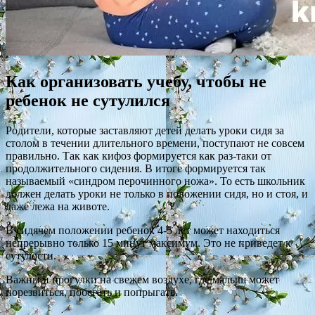
Как организовать учебу, чтобы не
ребенок не сутулился
Родители, которые заставляют детей делать уроки сидя за
столом в течении длительного времени, поступают не совсем
правильно. Так как кифоз формируется как раз-таки от
продолжительного сидения. В итоге формируется так
называемый «синдром перочинного ножа». То есть школьник
должен делать уроки не только в положении сидя, но и стоя, и
даже лежа на животе.
В сидячем положении ребенок 4-5 лет может находиться
непрерывно только 15 минут максимум. Это не приведет к
сутулости.
Важны и прогулки на свежем воздухе, где малыш может
порезвиться, побегать и попрыгать.