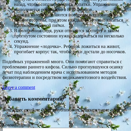
назад, чтобы соприкоснулись лопатки. Упражнение
выполняется осторожно в 8-10 заходов.
Стоя на коленях, делаются повороты в туловища в
разные стороны, при этом каждый раз нужно касаться
противоположной пятки.
В положении сидя, руки отводятся за спину и таком
прогнутом состоянии нужно задержаться на несколько
секунд.
Упражнение «лодочка». Ребенок ложиться на живот,
прогибает корпус так, чтобы руки достали до носочков.
Подобных упражнений много. Они помогают справиться с
проблемами раннего кифоза. Сильно прогнувшуюся осанку
лечат под наблюдением врача с использованием методов
физиотерапии и посредством медикаментозного воздействия.
Leave a comment
Добавить комментарий
Ваш адрес email не будет опубликован.
Обязательные поля
помечены
*
Комментарий
*