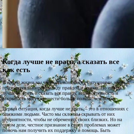
Когда лучше не врать, а сказать все
как есть
В нашей жизни мы часто сталкиваемся с ситуациями, когда
приходится выбирать между правдой и ложью. Но иногда
лучше не врать и сказать все правду, ведь искренность и
открытость могут принести больше пользы, чем обман.
Первая ситуация, когда лучше не врать, – это в отношениях с
близкими людьми. Часто мы склонны скрывать от них
неприятности, чтобы не обременять своих близких. Но на
самом деле, честное признание в своих проблемах может
помочь нам получить их поддержку и помощь. Быть