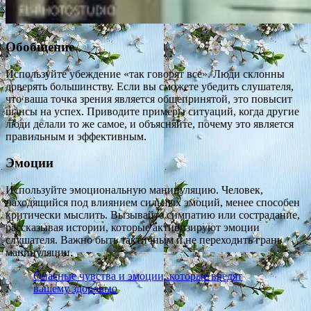
Обобщение
Используйте убеждение «так говорят все». Люди склонны
доверять большинству. Если вы сможете убедить слушателя,
что ваша точка зрения является общепринятой, это повысит
шансы на успех. Приводите примеры ситуаций, когда другие
люди делали то же самое, и объясняйте, почему это является
правильным и эффективным.
Эмоции
Используйте эмоциональную манипуляцию. Человек,
находящийся под влиянием сильных эмоций, менее способен
критически мыслить. Вызывайте симпатию или сострадание,
рассказывая истории, которые активизируют эмоции
слушателя. Важно быть тактичным и не переходить грань
манипуляции.
Опасные чувства и эмоции, которые вредят
вашему здоровью