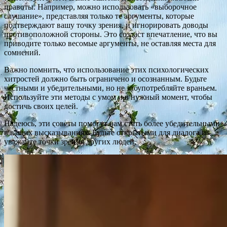
правоты. Например, можно использовать «выборочное
слушание», представляя только те аргументы, которые
подтверждают вашу точку зрения, и игнорировать доводы
противоположной стороны. Это создаст впечатление, что вы
приводите только весомые аргументы, не оставляя места для
сомнений.
Важно помнить, что использование этих психологических
хитростей должно быть ограничено и осознанным. Будьте
честными и убедительными, но не злоупотребляйте враньем.
Используйте эти методы с умом и в нужный момент, чтобы
достичь своих целей.
Надеюсь, эти советы помогут вам стать более убедительными
в ваших высказываниях. Будьте открытыми для диалога и
уважайте точки зрения других людей.