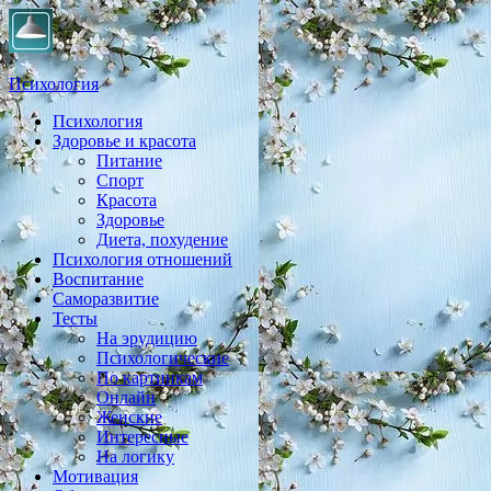
Психология
Психология
Практическая психология, личностный рост, экология,
Здоровье и красота
здоровье, воспитание,
Питание
Спорт
Красота
Здоровье
Диета, похудение
Психология отношений
Воспитание
Саморазвитие
Тесты
На эрудицию
Психологические
По картинкам
Онлайн
Женские
Интересные
На логику
Мотивация