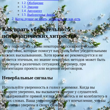
Обобщение
Эмоции
Авторитет
Выборочные факты
Когда лучше не врать, а сказать все как есть
Как врать убедительно: 5
психологических хитростей
Хочу поделиться с вами некоторыми психологическими
хитростями, которые помогут вам стать более убедительными
в своих высказываниях. Хотя вранье не рекомендуется и не
является этичным, но знание некоторых методов может быть
полезным в различных ситуациях, например, при
презентации проекта или ведении переговоров.
Невербальные сигналы
Используйте уверенность в голосе и мимике. Когда вы
говорите уверенно, вы вызываете доверие у слушателей.
Поддерживайте прямой взгляд, улыбайтесь и не колеблитесь в
своих словах. Ваша уверенность создаст впечатление, что вы
абсолютно уверены в своих словах.