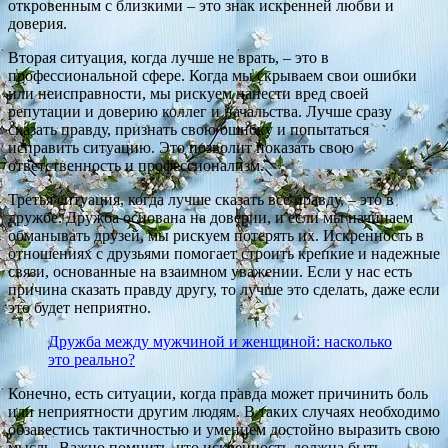
откровенным с близкими – это знак искренней любви и
доверия.
Вторая ситуация, когда лучше не врать, – это в
профессиональной сфере. Когда мы скрываем свои ошибки
или неисправности, мы рискуем нанести вред своей
репутации и доверию коллег и начальства. Лучше сразу
сказать правду, признать свою ошибку и попытаться
исправить ситуацию. Это позволит показать свою
ответственность и профессионализм.
Третья ситуация, когда лучше сказать все правду, – это в
дружбе. Дружба основана на доверии, и если мы начинаем
обманывать друзей, мы рискуем потерять их. Искренность в
отношениях с друзьями помогает строить крепкие и надежные
связи, основанные на взаимном уважении. Если у нас есть
причина сказать правду другу, то лучше это сделать, даже если
это будет неприятно.
Дружба между мужчиной и женщиной: насколько
это реально?
Конечно, есть ситуации, когда правда может причинить боль
или неприятности другим людям. В таких случаях необходимо
обзавестись тактичностью и умением достойно выразить свою
мысль. Важно помнить, что искренность должна быть