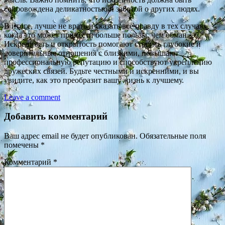
сопровождена деликатностью и заботой о других людях.
В итоге, лучше не врать и сказать все правду в тех случаях,
когда это может принести больше пользы, чем обман.
Искренность и открытость помогают строить глубокие и
доверительные отношения с близкими, повышают
профессиональную репутацию и способствуют укреплению
дружеских связей. Будьте честными и искренними, и вы
увидите, как это преобразит вашу жизнь к лучшему.
Leave a comment
Добавить комментарий
Ваш адрес email не будет опубликован.
Обязательные поля
помечены
*
Комментарий
*