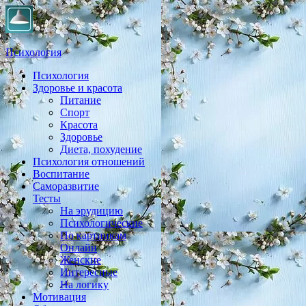
Психология
Психология
Практическая психология, личностный рост, экология, здоровье
Здоровье и красота
Питание
Спорт
Красота
Здоровье
Диета, похудение
Психология отношений
Воспитание
Саморазвитие
Тесты
На эрудицию
Психологические
По картинкам
Онлайн
Женские
Интересные
На логику
Мотивация