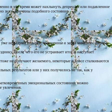
 именно в это время может нахлынуть депрессия или подавленное
жно знать причины подобного состояния.
м:
ас уже не радуют подарки, мандарины и запах маминого пирога
днику. После чего его не устраивает итог и наступает
тоже не получают желаемого, некоторые и вовсе сталкиваются
ьных результатов или у них получилось не так, как у
 кратковременных эмоциональных состояниях можно
е увлечения.