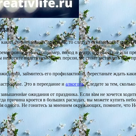
ода?
каких-то ритуальных действий, то следует отказаться от них. Т
ремяпровождение, например, поход в театр, путешествие или пр
 не хотите видеть некоторых персон, не стоит заставлять себя 
жиданий, займитесь его профилактикой, перестаньте ждать каких
астроение. Это в переедание и
алкоголь
. Следите за тем, скольк
 завышенные ожидания от праздника. Если вам не хочется ходить
огда причина кроется в больших расходах, вы можете купить не
ебя одного. Не гонитесь за мнением окружающих, помните, что Нов