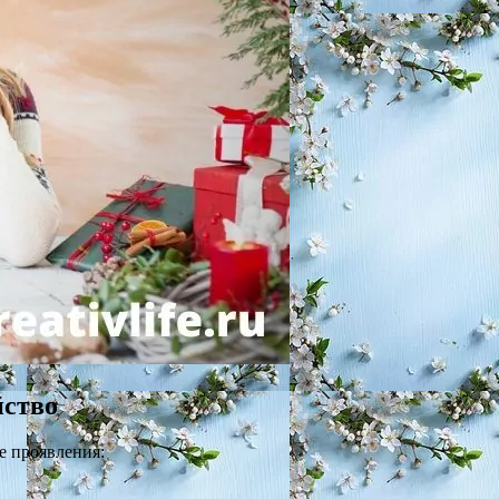
йство
е проявления: