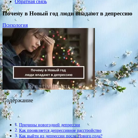
Обратная связь
Почему в Новый год люди впадают в депрессию
Психология
Содержание
Причины новогодней депрессии
Как проявляется депрессивное расстройство
Как выйти из депрессии после Нового года?