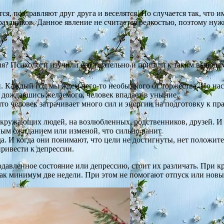
тся, поздравляют друг друга и веселятся. Но случается так, что
раздников. Данное явление не считается редкостью, поэтому ну
ия? Психологи изучили его тщательно и пришли к таким вывода
ми. Каждый год мы ждем чего-то необычного от торжества. Но н
е дождавшись желаемого, человек впадает в уныние.
о человек затрачивает много сил и энергии на подготовку к праз
кружающих людей, на возлюбленных, родственников, друзей. И 
ным ожиданием или изменой, что сильно ранит.
. И когда они понимают, что цели не достигнуты, нет положител
привести к депрессии.
подавленное состояние или депрессию, стоит их различать. При
как минимум две недели. При этом не помогают отпуск или новы