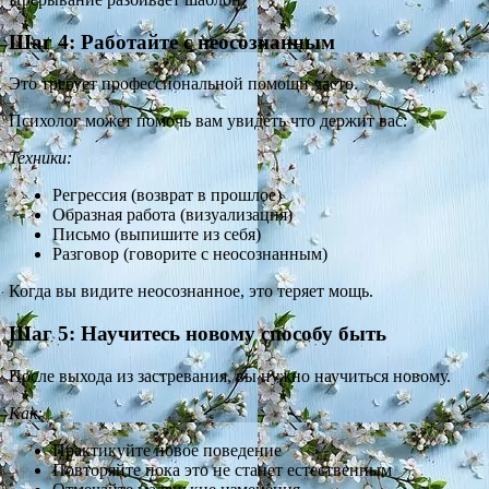
Шаг 4: Работайте с неосознанным
Это требует профессиональной помощи часто.
Психолог может помочь вам увидеть что держит вас.
Техники:
Регрессия (возврат в прошлое)
Образная работа (визуализация)
Письмо (выпишите из себя)
Разговор (говорите с неосознанным)
Когда вы видите неосознанное, это теряет мощь.
Шаг 5: Научитесь новому способу быть
После выхода из застревания, вы нужно научиться новому.
Как:
Практикуйте новое поведение
Повторяйте пока это не станет естественным