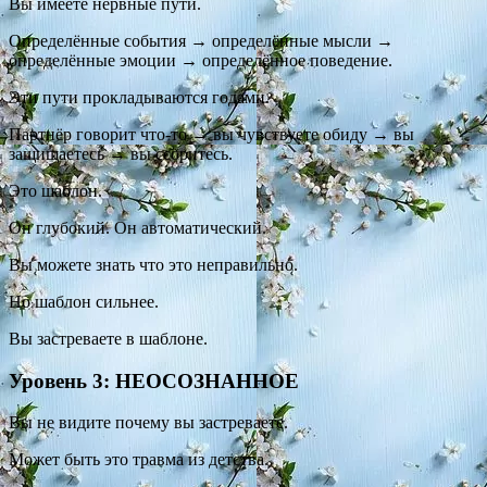
Вы имеете нервные пути.
Определённые события → определённые мысли →
определённые эмоции → определённое поведение.
Эти пути прокладываются годами.
Партнёр говорит что-то → вы чувствуете обиду → вы
защищаетесь → вы ссоритесь.
Это шаблон.
Он глубокий. Он автоматический.
Вы можете знать что это неправильно.
Но шаблон сильнее.
Вы застреваете в шаблоне.
Уровень 3: НЕОСОЗНАННОЕ
Вы не видите почему вы застреваете.
Может быть это травма из детства.