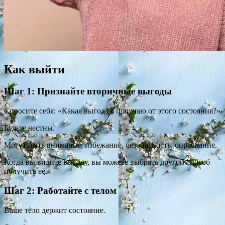
Как выйти
Шаг 1: Признайте вторичные выгоды
Спросите себя: «Какая выгода я получаю от этого состояния?»
Будьте честны.
Могут быть внимание, избежание, безопасность, оправдание.
Когда вы видите выгоду, вы можете выбрать другой способ
получить её.
Шаг 2: Работайте с телом
Ваше тело держит состояние.