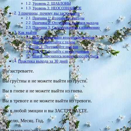
Уровень 2: ШАБЛОНЫ
Уровень 3: НЕОСОЗНАННОЕ
3 причины, почему вы застреваете
Причина 1: Вторичные выгоды
Причина 2: Отсутствие навыков выхода
Причина 3: Сопротивление к изменению
Как выйти
Шаг 1: Признайте вторичные выгоды
Шаг 2: Работайте с телом
Шаг 3: Прерывайте шаблон
Шаг 4: Работайте с неосознанным
Шаг 5: Научитесь новому способу быть
Практика выхода за 30 дней
Вы застреваете.
Вы грустны и не можете выйти из грусти.
Вы в гневе и не можете выйти из гнева.
Вы в тревоге и не можете выйти из тревоги.
Вы в любой эмоции и вы ЗАСТРЕВАЕТЕ.
Неделю. Месяц. Год.
Вы знаете что это нехорошо.