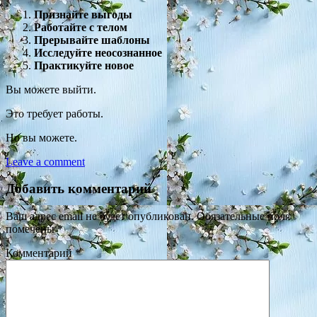
Признайте выгоды
Работайте с телом
Прерывайте шаблоны
Исследуйте неосознанное
Практикуйте новое
Вы можете выйти.
Это требует работы.
Но вы можете.
Leave a comment
Добавить комментарий
Ваш адрес email не будет опубликован.
Обязательные поля
помечены
*
Комментарий
*