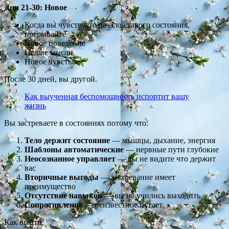
Дни 21-30: Новое
Когда вы чувствуете начало старого состояния,
прерывайте
Новое поведение
Новые мысли
Новое чувство
После 30 дней, вы другой.
Как выученная беспомощность испортит вашу
жизнь
Вы застреваете в состояниях потому что:
Тело держит состояние
— мышцы, дыхание, энергия
Шаблоны автоматические
— нервные пути глубокие
Неосознанное управляет
— вы не видите что держит
вас
Вторичные выгоды
— застревание имеет
преимущество
Отсутствие навыков
— вы не учились выходить
Сопротивление
— неизвестное пугает
Как выйти: