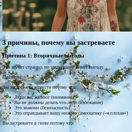
3 причины, почему вы застреваете
Причина 1: Вторичные выгоды
Это звучит странно, но застревание имеет выгоду.
Примеры:
Вы застреваете в грусти потому что:
Люди вас жалеют (внимание)
Вы не должны делать что-либо (избежание)
Это знакомо (безопасность)
Это оправдывает вашу низкую самооценку («я плохая»)
Вы застреваете в гневе потому что: