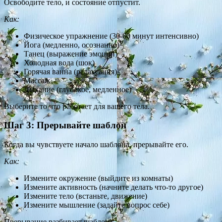
Освободите тело, и состояние отпустит.
Как:
Физическое упражнение (30-60 минут интенсивно)
Йога (медленно, осознанно)
Танец (выражение эмоций)
Холодная вода (шок)
Горячая ванна (релаксация)
Массаж
Дыхание (глубокое, медленное)
Выберите то что работает для вашего тела.
Шаг 3: Прерывайте шаблон
Когда вы чувствуете начало шаблона, прерывайте его.
Как:
Измените окружение (выйдите из комнаты)
Измените активность (начните делать что-то другое)
Измените тело (встаньте, движение)
Измените мышление (задайте вопрос себе)
Прерывание разбивает шаблон.