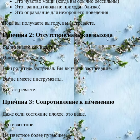
Это чувство мощи (когда вы обычно бессильны)
Это граница (люди не приходят близко)
Это оправдание для нехорошего поведения
Пока вы получаете выгоду, вы застреваете.
Причина 2: Отсутствие навыков выхода
Вы не знаете как выйти.
Никто вас не учил.
Ваш родитель застревал. Вы выучили застревание.
Вы не имеете инструменты.
Вы застреваете.
Причина 3: Сопротивление к изменению
Даже если состояние плохое, это ваше.
Это известное.
Неизвестное более пугающее.