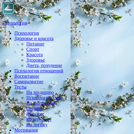
Психология
Психология
Практическая психология, личностный рост, экология,
Здоровье и красота
здоровье, воспитание,
Питание
Спорт
Красота
Здоровье
Диета, похудение
Психология отношений
Воспитание
Саморазвитие
Тесты
На эрудицию
Психологические
По картинкам
Онлайн
Женские
Интересные
На логику
Мотивация