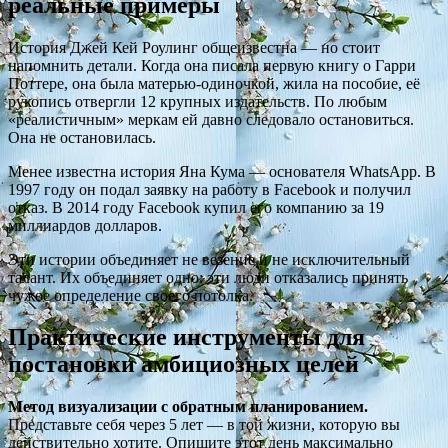
реальные примеры
История Джей Кей Роулинг общеизвестна — но стоит
напомнить детали. Когда она писала первую книгу о Гарри
Поттере, она была матерью-одиночкой, жила на пособие, её
рукопись отвергли 12 крупных издательств. По любым
«реалистичным» меркам ей давно следовало остановиться.
Она не остановилась.
Менее известна история Яна Кума — основателя WhatsApp. В
1997 году он подал заявку на работу в Facebook и получил
отказ. В 2014 году Facebook купил его компанию за 19
миллиардов долларов.
Эти истории объединяет не везение и не исключительный
талант. Их объединяет одно: эти люди отказались принять
чужое определение своего потолка.
Практические инструменты для
постановки амбициозных целей
Метод визуализации с обратным планированием.
Представьте себя через 5 лет — в той жизни, которую вы
действительно хотите. Опишите этот день максимально