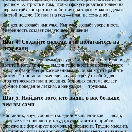
целиком. Хитрость в том, чтобы сфокусироваться только на
первых трёх конкретных действиях, которые можно сделать
на этой неделе. Не план на год — план на семь дней.
Движение создаёт импульс. Импульс создаёт уверенность.
Уверенность создаёт следующее движение.
Шаг 4. Создайте систему, а не полагайтесь на
силу воли
Сила воли — исчерпаемый ресурс. Системы — нет. Если вы
хотите писать книгу — выделите конкретное время и место,
которое станет неприкосновенным. Если вы хотите развить
бизнес — поставьте еженедельную встречу с собой для
стратегического планирования. Хорошая система делает
нужное поведение лёгким, а ненужное — трудным.
Шаг 5. Найдите того, кто видит в вас больше,
чем вы сами
Наставник, коуч, сообщество единомышленников — люди,
которые уже прошли путь туда, куда вы хотите прийти.
Окружение формирует возможный горизонт. Трудно мыслить
масштабно, когда все вокруг считают ваши мечты наивными.