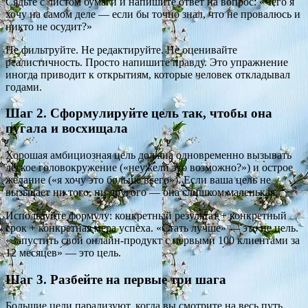
Сядьте с листом бумаги и напишите ответ на вопрос: «Чего я
хочу на самом деле — если бы точно знал, что не провалюсь и
никто не осудит?»
Не фильтруйте. Не редактируйте. Не оценивайте
реалистичность. Просто напишите правду. Это упражнение
иногда приводит к открытиям, которые человек откладывал
годами.
Шаг 2. Сформулируйте цель так, чтобы она
пугала и восхищала
Хорошая амбициозная цель должна одновременно вызывать
лёгкое головокружение («неужели это возможно?») и острое
желание («я хочу это больше всего»). Если ваша цель не
вызывает ни того, ни другого — она слишком маленькая.
Используйте формулу: конкретный результат + конкретный
срок + конкретная мера успеха. «Стать лучше» — это не цель.
«Запустить свой онлайн-продукт с первыми 100 клиентами за
12 месяцев» — это цель.
Шаг 3. Разбейте на первые три шага
Большие цели парализуют, когда вы смотрите на весь путь