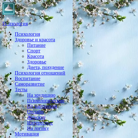
Психология
Психология
Практическая психология, личностный рост, экология,
Здоровье и красота
здоровье, воспитание,
Питание
Спорт
Красота
Здоровье
Диета, похудение
Психология отношений
Воспитание
Саморазвитие
Тесты
На эрудицию
Психологические
По картинкам
Онлайн
Женские
Интересные
На логику
Мотивация