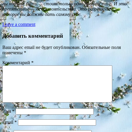
вы хотите быть — стоит только одно препятствие. И это
препятствие — не обстоятельства. Это разрешение,
которое вы должны дать самому себе.
Leave a comment
Добавить комментарий
Ваш адрес email не будет опубликован.
Обязательные поля
помечены
*
Комментарий
*
Имя
*
Email
*