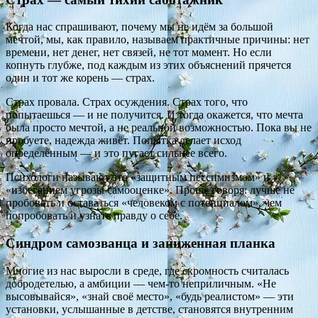
Когда нас спрашивают, почему мы не идём за большой
мечтой, мы, как правило, называем практичные причины: нет
времени, нет денег, нет связей, не тот момент. Но если
копнуть глубже, под каждым из этих объяснений прячется
один и тот же корень — страх.
Страх провала. Страх осуждения. Страх того, что
попытаешься — и не получится. И тогда окажется, что мечта
была просто мечтой, а не реальной возможностью. Пока вы не
пробуете, надежда живёт. Попытка делает исход
определённым — и это пугает сильнее всего.
Психологи называют это «защитным пессимизмом» и
«избеганием угрозы самооценке». Проще говоря: лучше не
пробовать и оставаться «человеком с потенциалом», чем
попробовать и узнать правду о себе.
Синдром самозванца и заниженная планка
Многие из нас выросли в среде, где скромность считалась
добродетелью, а амбиции — чем-то неприличным. «Не
высовывайся», «знай своё место», «будь реалистом» — эти
установки, услышанные в детстве, становятся внутренним