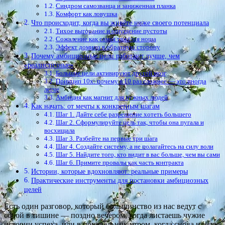
Синдром самозванца и заниженная планка
Комфорт как ловушка
Что происходит, когда вы живёте ниже своего потенциала
Тихое выгорание и ощущение пустоты
Сожаление как самая тяжёлая ноша
Эффект домино в обратную сторону
Почему амбициозные цели работают лучше, чем
«реалистичные»
Большие цели активируют другой мозг
Принцип 10x: почему в 10 раз сложнее — это иногда
легче
Амбиция как магнит для нужных людей
Как начать: от мечты к конкретным шагам
Шаг 1. Дайте себе разрешение хотеть большего
Шаг 2. Сформулируйте цель так, чтобы она пугала и
восхищала
Шаг 3. Разбейте на первые три шага
Шаг 4. Создайте систему, а не полагайтесь на силу воли
Шаг 5. Найдите того, кто видит в вас больше, чем вы сами
Шаг 6. Примите провалы как часть контракта
Истории, которые вдохновляют: реальные примеры
Практические инструменты для постановки амбициозных
целей
Есть один разговор, который большинство из нас ведут с
собой в тишине — поздно вечером, когда листаешь чужие
истории успеха, или в понедельник утром, когда снова идёшь