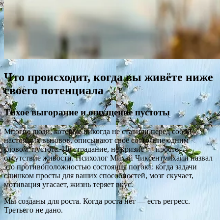
Что происходит, когда вы живёте ниже
своего потенциала
Тихое выгорание и ощущение пустоты
Многие люди, которые никогда не ставили перед собой
настоящих вызовов, описывают своё состояние одним
словом: пустота. Не страдание, не кризис — просто
отсутствие живости. Психолог Михай Чиксентмихайи назвал
это противоположностью состояния потока: когда задачи
слишком просты для ваших способностей, мозг скучает,
мотивация угасает, жизнь теряет вкус.
Мы созданы для роста. Когда роста нет — есть регресс.
Третьего не дано.