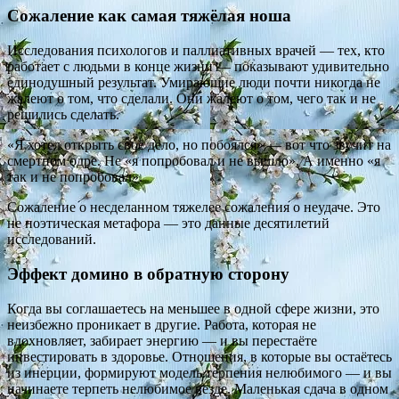
Сожаление как самая тяжёлая ноша
Исследования психологов и паллиативных врачей — тех, кто
работает с людьми в конце жизни — показывают удивительно
единодушный результат. Умирающие люди почти никогда не
жалеют о том, что сделали. Они жалеют о том, чего так и не
решились сделать.
«Я хотел открыть своё дело, но побоялся» — вот что звучит на
смертном одре. Не «я попробовал и не вышло». А именно «я
так и не попробовал».
Сожаление о несделанном тяжелее сожаления о неудаче. Это
не поэтическая метафора — это данные десятилетий
исследований.
Эффект домино в обратную сторону
Когда вы соглашаетесь на меньшее в одной сфере жизни, это
неизбежно проникает в другие. Работа, которая не
вдохновляет, забирает энергию — и вы перестаёте
инвестировать в здоровье. Отношения, в которые вы остаётесь
из инерции, формируют модель терпения нелюбимого — и вы
начинаете терпеть нелюбимое везде. Маленькая сдача в одном