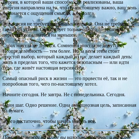
Версия, в которой ваши способности реализованы, ваша
энергия направлена на то, что по-настоящему важно, ваш день
начинается с ощущения смысла, а не долга.
Эта версия не требует идеальных условий. Она не требует
гарантий успеха. Она требует только одного — решения
перестать соглашаться на меньшее.
Страх никуда не денется. Сомнения никуда не денутся.
Неопределённость — тем более. Но за всем этим стоит
простой выбор, который каждый из нас делает каждый день:
жить в пределах того, что кажется безопасным — или идти
туда, где живёт настоящая версия себя.
Самый опасный риск в жизни — это провести её, так и не
попробовав того, чего по-настоящему хотел.
Начните сегодня. Не завтра. Не с понедельника. Сегодня.
Один шаг. Одно решение. Одна амбициозная цель, записанная
на бумаге.
Этого достаточно, чтобы начать менять всё.
Помните: между тем, где вы находитесь сейчас, и тем, где