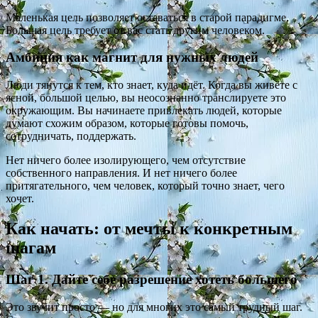
Маленькая цель позволяет оставаться в старой парадигме.
Большая цель требует от вас стать другим человеком.
Амбиция как магнит для нужных людей
Люди тянутся к тем, кто знает, куда идёт. Когда вы живёте с
ясной, большой целью, вы неосознанно транслируете это
окружающим. Вы начинаете привлекать людей, которые
думают схожим образом, которые готовы помочь,
сотрудничать, поддержать.
Нет ничего более изолирующего, чем отсутствие
собственного направления. И нет ничего более
притягательного, чем человек, который точно знает, чего
хочет.
Как начать: от мечты к конкретным
шагам
Шаг 1. Дайте себе разрешение хотеть большего
Это звучит просто — но для многих это самый трудный шаг.