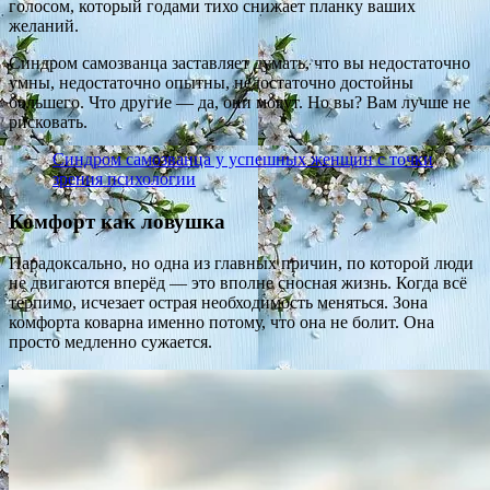
голосом, который годами тихо снижает планку ваших
желаний.
Синдром самозванца заставляет думать, что вы недостаточно
умны, недостаточно опытны, недостаточно достойны
большего. Что другие — да, они могут. Но вы? Вам лучше не
рисковать.
Синдром самозванца у успешных женщин с точки
зрения психологии
Комфорт как ловушка
Парадоксально, но одна из главных причин, по которой люди
не двигаются вперёд — это вполне сносная жизнь. Когда всё
терпимо, исчезает острая необходимость меняться. Зона
комфорта коварна именно потому, что она не болит. Она
просто медленно сужается.