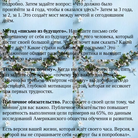
подробно. Затем задайте вопрос: «Что должно было
произойти за 4 года, чтобы я оказался здесь?» Затем за 3 года,
за 2, за 1. Это создаёт мост между мечтой и сегодняшним
днём.
Метод «письмо из будущего».
Напишите письмо себе
нынешнему от себя из будущего — от того человека, который
достиг своей большой цели. Что он хочет вам сказать? Какой
совет даёт? Какие страхи называет напрасными? Это
упражнение обходит рационального критика и выходит
напрямую к вашей интуиции.
Техника «пяти почему».
Когда вы формулируете цель, пять
раз задайте себе вопрос «почему это важно для меня?».
Обычно на третьем-четвёртом «почему» вы добираетесь до
настоящей, глубокой мотивации — той, которая не иссякнет
при первых трудностях.
Публичное обязательство.
Расскажите о своей цели тому, чьё
мнение для вас важно. Публичное обязательство повышает
вероятность выполнения цели примерно на 65%, по данным
исследований Американского общества обучения и развития.
Есть версия вашей жизни, которая ждёт своего часа. Версия, в
которой вы не спрашиваете себя «а вдруг бы я попробовал».