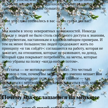
на работу, которая тебя не вдохновляет. Этот разговор звучит
примерно так:
«Я мог бы большего. Я хотел большего. Почему
я до сих пор здесь?»
Если эти слова отозвались в вас — эта статья для вас.
Мы живём в эпоху невероятных возможностей. Никогда
прежде у людей не было столь свободного доступа к знаниям,
инструментам, наставникам и вдохновляющим примерам. И
тем не менее большинство людей продолжают жить по
принципу «и так сойдёт»: соглашаются на работу, которая не
зажигает, на отношения, которые не развивают, на доход,
который едва покрывает потребности, на мечты, которые
давно убраны на полку «когда-нибудь потом».
Эта статья — не мотивационный плакат. Это честный
разговор о том, почему вы застряли, что именно мешает вам
ставить амбициозные цели и — самое главное — как
сдвинуться с мёртвой точки и начать двигаться туда, куда вы
действительно хотите.
Почему мы соглашаемся на меньшее
Страх — самый тихий саботажник