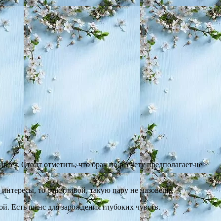
ивает. Стоит отметить, что брак по расчету предполагает не
интересы, то счастливой, такую пару не назовешь.
ой. Есть шанс для зарождения глубоких чувств.