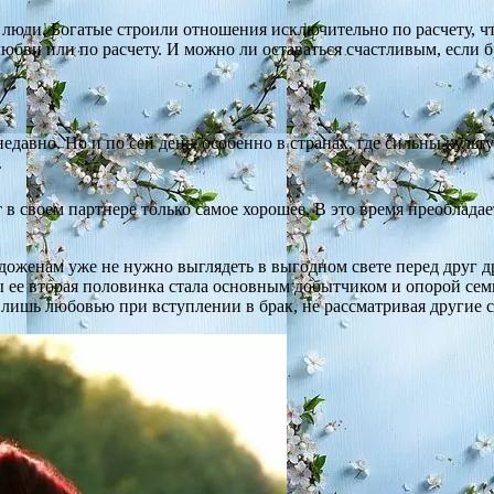
люди. Богатые строили отношения исключительно по расчету, чт
 любви или по расчету. И можно ли оставаться счастливым, если
едавно. Но и по сей день, особенно в странах, где сильны кул
.
 в своем партнере только самое хорошее. В это время преоблада
доженам уже не нужно выглядеть в выгодном свете перед друг 
ы ее вторая половинка стала основным добытчиком и опорой семьи
 лишь любовью при вступлении в брак, не рассматривая другие с