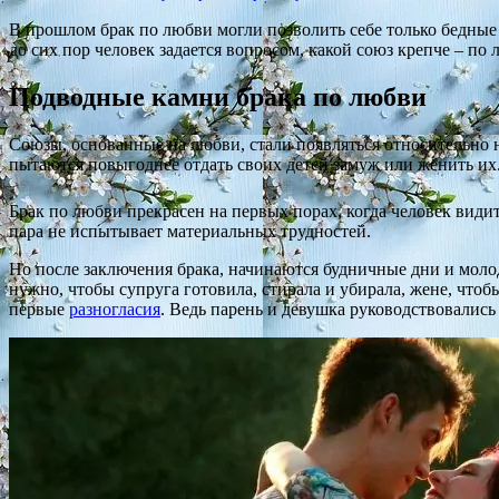
В прошлом брак по любви могли позволить себе только бедные 
до сих пор человек задается вопросом, какой союз крепче – по
Подводные камни брака по любви
Союзы, основанные на любви, стали появляться относительно н
пытаются повыгоднее отдать своих детей замуж или женить их
Брак по любви прекрасен на первых порах, когда человек видит
пара не испытывает материальных трудностей.
Но после заключения брака, начинаются будничные дни и моло
нужно, чтобы супруга готовила, стирала и убирала, жене, чтоб
первые
разногласия
. Ведь парень и девушка руководствовались