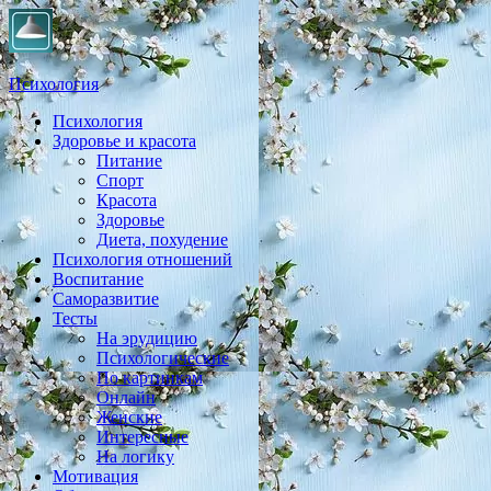
Психология
Психология
Практическая психология, личностный рост, экология, здоровье
Здоровье и красота
Питание
Спорт
Красота
Здоровье
Диета, похудение
Психология отношений
Воспитание
Саморазвитие
Тесты
На эрудицию
Психологические
По картинкам
Онлайн
Женские
Интересные
На логику
Мотивация