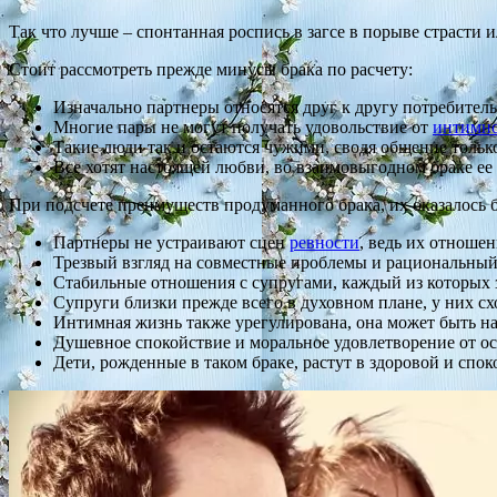
Так что лучше – спонтанная роспись в загсе в порыве страсти
Стоит рассмотреть прежде минусы брака по расчету:
Изначально партнеры относятся друг к другу потребитель
Многие пары не могут получать удовольствие от
интимно
Такие люди так и остаются чужими, сводя общение только
Все хотят настоящей любви, во взаимовыгодном браке ее 
При подсчете преимуществ продуманного брака, их оказалось 
Партнеры не устраивают сцен
ревности
, ведь их отношен
Трезвый взгляд на совместные проблемы и рациональный
Стабильные отношения с супругами, каждый из которых з
Супруги близки прежде всего в духовном плане, у них схо
Интимная жизнь также урегулирована, она может быть на
Душевное спокойствие и моральное удовлетворение от ос
Дети, рожденные в таком браке, растут в здоровой и спок