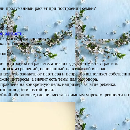
 или продуманный расчет при построении семьи?
ски.
й близости
.
 к разговорам «по делу».
как правило не бывает.
больше:
ия построены на расчете, а значит здесь нет места страстям.
 поиск из решений, основанный на взаимной выгоде.
нает, что ожидать от партнера и исправно выполняет собственны
жие интересы, а значит есть темы для разговора.
правлена на конкретную цель, например, зачатие ребенка.
ознания достигнутой цели.
ойной обстановке, где нет места взаимным упрекам, ревности и 