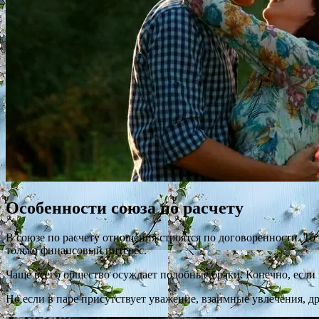
Особенности союза по расчету
В союзе по расчету отношения строятся по договоренности. То е
только финансовый интерес.
Чаще всего общество осуждает подобные браки. Конечно, если 
Но если в паре присутствует уважение, взаимные увлечения, др