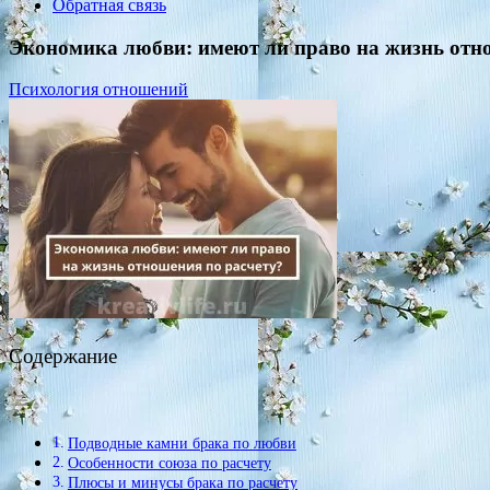
Обратная связь
Экономика любви: имеют ли право на жизнь отн
Психология отношений
Содержание
Подводные камни брака по любви
Особенности союза по расчету
Плюсы и минусы брака по расчету