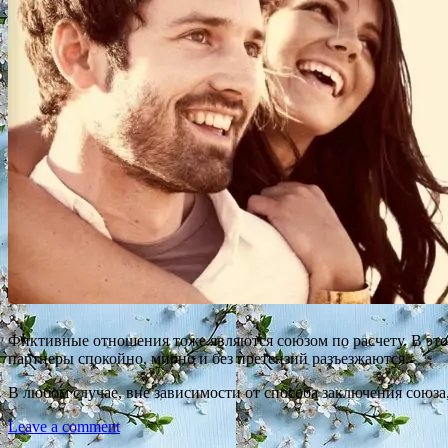
Фиктивные отношения тоже являются союзом по расчету. В это
партнеры спокойно, мирно и без претензий разъезжаются.
В любом случае, вне зависимости от способа заключения союза
Leave a comment