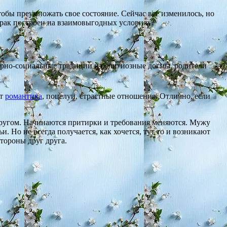
обы преумножать свое состояние. Сейчас все изменилось, но
 брак построен на взаимовыгодных условиях?
ьтурно-социальные традиции и религиозные догмы, родители
ет
романтика
, поцелуи, страстные отношения. Отлично, если
другом. Начинаются притирки и требования меняются. Мужу
. Но не всегда получается, как хочется, тут то и возникают
тороны друг друга.