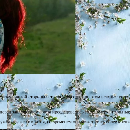
сть у каждой стороны есть своя выгода, при этом всех все устра
перед заключением союза преследовались только меркантильные 
ужба и даже симпатия, со временем она может стать более крепк