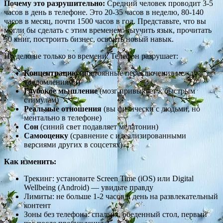
Почему это разрушительно:
Средний человек проводит 3-5
часов в день в телефоне. Это 20-35 часов в неделю, 80-140
часов в месяц, почти 1500 часов в год. Представьте, что вы
могли бы сделать с этим временем: выучить язык, прочитать
50 книг, построить бизнес, освоить новый навык.
Но дело не только во времени. Телефон разрушает:
Концентрацию
(постоянные переключения между
уведомлениями)
Глубокое мышление
(мозг привыкает к быстрым
стимулам)
Реальные отношения
(вы физически с людьми, но
ментально в телефоне)
Сон
(синий свет подавляет мелатонин)
Самооценку
(сравнение с идеализированными
версиями других в соцсетях)
Как изменить:
Трекинг: установите Screen Time (iOS) или Digital
Wellbeing (Android) — увидьте правду
Лимиты: не больше 1-2 часов в день на развлекательный
контент
Зоны без телефона: спальня, обеденный стол, первый