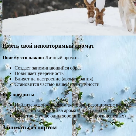
Иметь свой неповторимый аромат
Почему это важно:
Личный аромат:
Создает запоминающийся образ
Повышает уверенность
Влияет на настроение (ароматерапия)
Становится частью вашей идентичности
Как внедрить:
Найдите «свой» парфюм (который резонирует с вами)
Постоянство (один-два аромата для разных случаев)
Качество (лучше один хороший, чем много дешевых)
Заниматься спортом