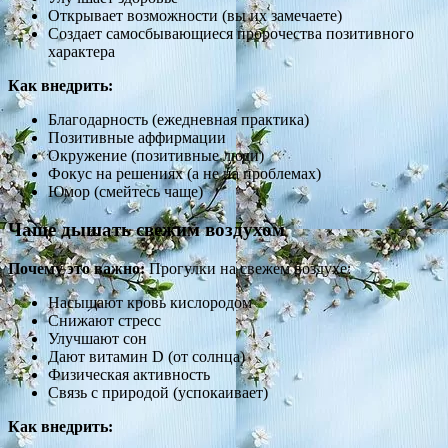
Открывает возможности (вы их замечаете)
Создает самосбывающиеся пророчества позитивного
характера
Как внедрить:
Благодарность (ежедневная практика)
Позитивные аффирмации
Окружение (позитивные люди)
Фокус на решениях (а не на проблемах)
Юмор (смейтесь чаще)
Чаще дышать свежим воздухом
Почему это важно:
Прогулки на свежем воздухе:
Насыщают кровь кислородом
Снижают стресс
Улучшают сон
Дают витамин D (от солнца)
Физическая активность
Связь с природой (успокаивает)
Как внедрить: