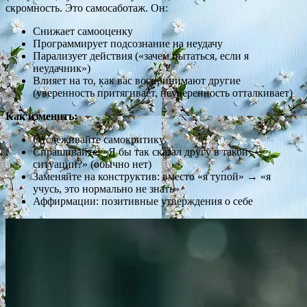
скромность. Это самосаботаж. Он:
Снижает самооценку
Программирует подсознание на неудачу
Парализует действия («зачем пытаться, если я
неудачник»)
Влияет на то, как вас воспринимают другие
(уверенность притягивает, неуверенность отталкивает)
Как изменить:
Отслеживайте самокритику
Спрашивайте: «Я бы так сказал другу в такой
ситуации?» (обычно нет)
Заменяйте на конструктив: вместо «я тупой» → «я
учусь, это нормально не знать»
Аффирмации: позитивные утверждения о себе