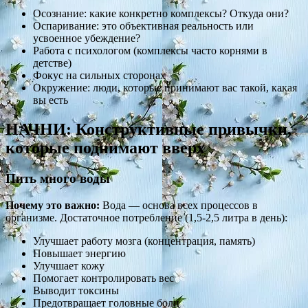
Осознание: какие конкретно комплексы? Откуда они?
Оспаривание: это объективная реальность или
усвоенное убеждение?
Работа с психологом (комплексы часто корнями в
детстве)
Фокус на сильных сторонах
Окружение: люди, которые принимают вас такой, какая
вы есть
НАЧНИ: Конструктивные привычки,
которые поднимают вверх
Пить много воды
Почему это важно:
Вода — основа всех процессов в
организме. Достаточное потребление (1,5-2,5 литра в день):
Улучшает работу мозга (концентрация, память)
Повышает энергию
Улучшает кожу
Помогает контролировать вес
Выводит токсины
Предотвращает головные боли