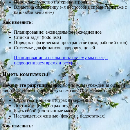
Порождает чувство потери контроля
Влияет на самооценку («я неспособна справиться даже с
базовыми вещами»)
Как изменить:
Планирование: еженедельное и ежедневное
Списки задач (todo lists)
Порядок в физическом пространстве (дом, рабочий стол)
Системы: для финансов, здоровья, целей
Планирование и реальность: почему мы всегда
недооцениваем время и ресурсы
Иметь комплексы
Почему это разрушительно:
Комплексы (убеждения о своей
неполноценности) парализуют жизнь. Они мешают:
Строить отношения (страх отвержения)
Достигать целей (страх неудачи)
Быть собой (постоянные маски)
Наслаждаться жизнью (фокус на недостатках)
Как изменить: