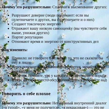
Почему это разрушительно:
Сплетни и высмеивание других:
Разрушают доверие (люди понимают: если вы
сплетничаете о других, вы сплетничаете и о них)
Создают токсичную энергию
Отражают вашу низкую самооценку (вы чувствуете себя
выше, унижая других)
Портят репутацию
Отнимают время и энергию от конструктивных дел
Как изменить:
Правило: не говорите о человеке то, что не сказали бы
ему в лицо
Переключение: когда начинается сплетня, меняйте тему
или уходите
Эмпатия: помните, что у каждого своя история и борьба
Фокус на себе: вместо обсуждения других работайте над
собой
Говорить о себе плохое
Почему это разрушительно:
Негативный внутренний диалог
(«я тупой», «у меня не получится», «я некрасивая») — это не