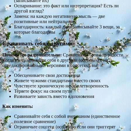
(записывайте их)
Оспаривание: это факт или интерпретация? Есть ли
другой взгляд?
Замена: на каждую негативную мысль — две
позитивные или нейтральные
Благодарность: каждый день записывайте 3 вещи, за
которые благодарны
Сравнивать себя с другими
Почему это разрушительно:
Сравнение — это вор радости.
Когда вы сравниваете себя с другими (особенно с их
отредактированными версиями в соцсетях), вы:
Обесцениваете свои достижения
Живете чужими стандартами вместо своих
Чувствуете хроническую неудовлетворенность
Теряете фокус на своем пути
Развиваете зависть вместо вдохновения
Как изменить:
Сравнивайте себя с собой вчерашним (единственное
полезное сравнение)
Ограничьте соцсети (особенно если они триггерят