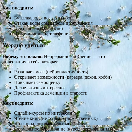
Как внедрить:
Бутылка воды всегда с собой
Стакан воды сразу после пробуждения
Пейте до еды (не после)
Напоминания на телефоне
Усердно учиться
Почему это важно:
Непрерывное обучение — это
инвестиция в себя, которая:
Развивает мозг (нейропластичность)
Открывает возможности (карьера, доход, хобби)
Повышает самооценку
Делает жизнь интереснее
Профилактика деменции в старости
Как внедрить:
Онлайн-курсы по интересам
Чтение книг (не только художественных)
Подкасты, документальные фильмы
Формальное образование (курсы, сертификаты)