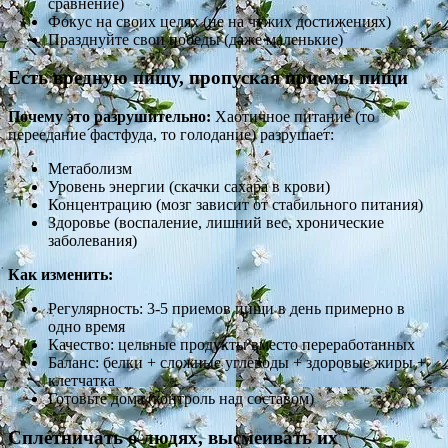
сравнение)
Фокус на своих целях (не на чужих достижениях)
Празднуйте свои победы (даже маленькие)
Есть вредную пищу, пропуская приемы пищи
Почему это разрушительно:
Хаотичное питание (то
переедание фастфуда, то голодание) разрушает:
Метаболизм
Уровень энергии (скачки сахара в крови)
Концентрацию (мозг зависит от стабильного питания)
Здоровье (воспаление, лишний вес, хронические
заболевания)
Как изменить:
Регулярность: 3-5 приемов пищи в день примерно в
одно время
Качество: цельные продукты вместо переработанных
Баланс: белки + сложные углеводы + здоровые жиры +
клетчатка
Готовьте дома (контроль над составом)
Сплетничать о людях, высмеивать их