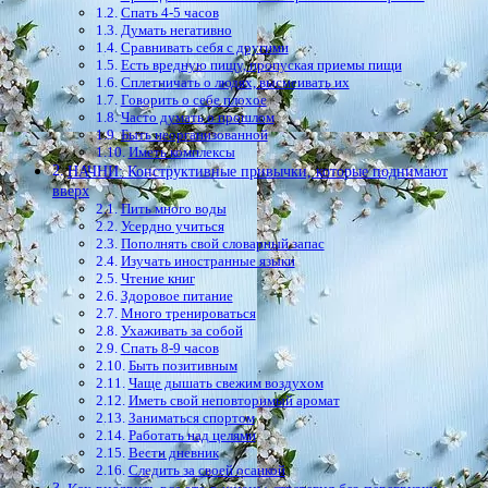
Спать 4-5 часов
Думать негативно
Сравнивать себя с другими
Есть вредную пищу, пропуская приемы пищи
Сплетничать о людях, высмеивать их
Говорить о себе плохое
Часто думать о прошлом
Быть неорганизованной
Иметь комплексы
НАЧНИ: Конструктивные привычки, которые поднимают
вверх
Пить много воды
Усердно учиться
Пополнять свой словарный запас
Изучать иностранные языки
Чтение книг
Здоровое питание
Много тренироваться
Ухаживать за собой
Спать 8-9 часов
Быть позитивным
Чаще дышать свежим воздухом
Иметь свой неповторимый аромат
Заниматься спортом
Работать над целями
Вести дневник
Следить за своей осанкой