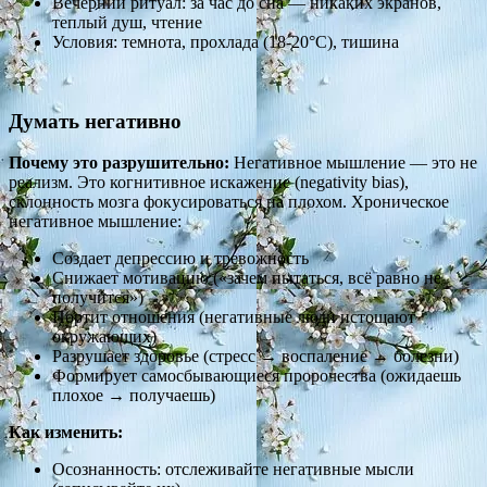
Вечерний ритуал: за час до сна — никаких экранов,
теплый душ, чтение
Условия: темнота, прохлада (18-20°C), тишина
Думать негативно
Почему это разрушительно:
Негативное мышление — это не
реализм. Это когнитивное искажение (negativity bias),
склонность мозга фокусироваться на плохом. Хроническое
негативное мышление:
Создает депрессию и тревожность
Снижает мотивацию («зачем пытаться, всё равно не
получится»)
Портит отношения (негативные люди истощают
окружающих)
Разрушает здоровье (стресс → воспаление → болезни)
Формирует самосбывающиеся пророчества (ожидаешь
плохое → получаешь)
Как изменить:
Осознанность: отслеживайте негативные мысли