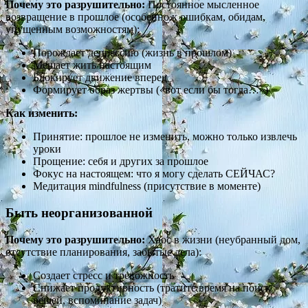
Почему это разрушительно:
Постоянное мысленное
возвращение в прошлое (особенно к ошибкам, обидам,
упущенным возможностям):
Порождает депрессию (жизнь в прошлом)
Мешает жить настоящим
Блокирует движение вперед
Формирует образ жертвы («вот если бы тогда…»)
Как изменить:
Принятие: прошлое не изменить, можно только извлечь
уроки
Прощение: себя и других за прошлое
Фокус на настоящем: что я могу сделать СЕЙЧАС?
Медитация mindfulness (присутствие в моменте)
Быть неорганизованной
Почему это разрушительно:
Хаос в жизни (неубранный дом,
отсутствие планирования, забытые дела):
Создает стресс и тревожность
Снижает продуктивность (тратите время на поиск
вещей, вспоминание задач)