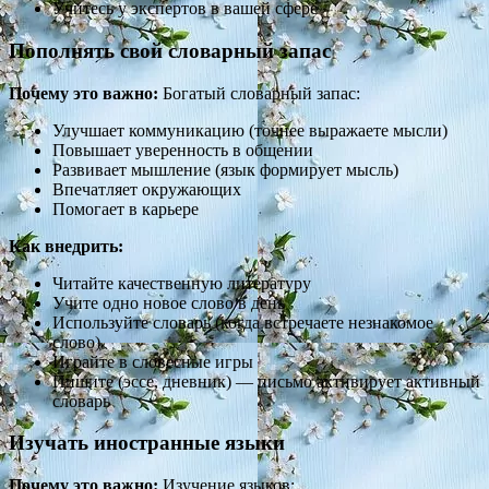
Учитесь у экспертов в вашей сфере
Пополнять свой словарный запас
Почему это важно:
Богатый словарный запас:
Улучшает коммуникацию (точнее выражаете мысли)
Повышает уверенность в общении
Развивает мышление (язык формирует мысль)
Впечатляет окружающих
Помогает в карьере
Как внедрить:
Читайте качественную литературу
Учите одно новое слово в день
Используйте словарь (когда встречаете незнакомое
слово)
Играйте в словесные игры
Пишите (эссе, дневник) — письмо активирует активный
словарь
Изучать иностранные языки
Почему это важно:
Изучение языков: