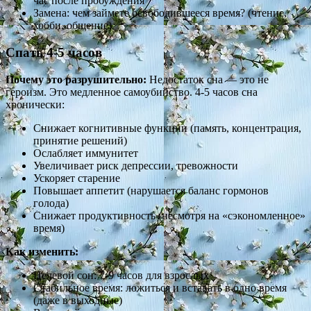
час после пробуждения
Замена: чем займете освободившееся время? (чтение,
хобби, общение)
Спать 4-5 часов
Почему это разрушительно:
Недостаток сна — это не
героизм. Это медленное самоубийство. 4-5 часов сна
хронически:
Снижает когнитивные функции (память, концентрация,
принятие решений)
Ослабляет иммунитет
Увеличивает риск депрессии, тревожности
Ускоряет старение
Повышает аппетит (нарушается баланс гормонов
голода)
Снижает продуктивность (несмотря на «сэкономленное»
время)
Как изменить:
Целевой сон: 7-9 часов для взрослых
Стабильное время: ложиться и вставать в одно время
(даже в выходные)