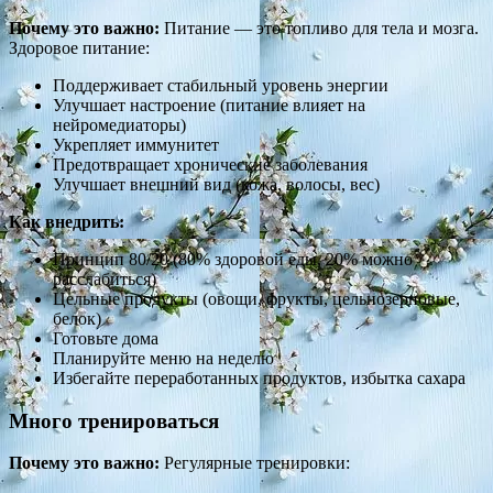
Почему это важно:
Питание — это топливо для тела и мозга.
Здоровое питание:
Поддерживает стабильный уровень энергии
Улучшает настроение (питание влияет на
нейромедиаторы)
Укрепляет иммунитет
Предотвращает хронические заболевания
Улучшает внешний вид (кожа, волосы, вес)
Как внедрить:
Принцип 80/20 (80% здоровой еды, 20% можно
расслабиться)
Цельные продукты (овощи, фрукты, цельнозерновые,
белок)
Готовьте дома
Планируйте меню на неделю
Избегайте переработанных продуктов, избытка сахара
Много тренироваться
Почему это важно:
Регулярные тренировки: