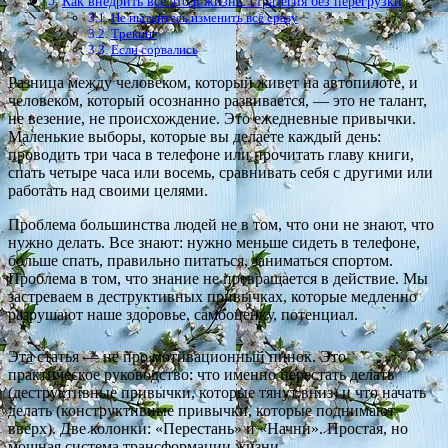
Как внедрить все это в жизнь: стратегия без перегрузки
Не пытайтесь изменить всё сразу
Трекинг
Если сорвались
Разница между человеком, который живет на автопилоте, и
человеком, который осознанно развивается, — это не талант,
не везение, не происхождение. Это ежедневные привычки.
Маленькие выборы, которые вы делаете каждый день:
проводить три часа в телефоне или прочитать главу книги,
спать четыре часа или восемь, сравнивать себя с другими или
работать над своими целями.
Проблема большинства людей не в том, что они не знают, что
нужно делать. Все знают: нужно меньше сидеть в телефоне,
больше спать, правильно питаться, заниматься спортом.
Проблема в том, что знание не превращается в действие. Мы
застреваем в деструктивных привычках, которые медленно
разрушают наше здоровье, самооценку, потенциал.
Эта статья — не про мотивационный пинок. Это
практическое руководство: что именно перестать делать
(деструктивные привычки, которые тянут вниз) и что начать
делать (конструктивные привычки, которые поднимают
вверх). Две колонки: «Перестань» и «Начни». Простая, но
мощная система трансформации жизни.