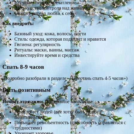
Улучшает первое впечатление
Дает чувство контроля над жизнью
Создает ритуал любви к себе
Как внедрить:
Базовый уход: кожа, волосы, ногти
Стиль: одежда, которая подходит и нравится
Гигиена: регулярность
Ритуалы: маски, ванны, массаж
Инвестируйте время и средства
Спать 8-9 часов
(Подробно разобрали в разделе «Перестань спать 4-5 часов»)
Быть позитивным
Почему это важно:
Позитивное мышление:
Привлекает людей (все хотят быть рядом с
позитивными)
Повышает резильентность (способность справляться с
трудностями)
Улучшает здоровье