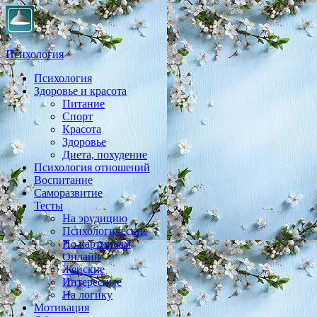
Психология
Психология
Практическая психология, личностный рост, экология,
Здоровье и красота
здоровье, воспитание,
Питание
Спорт
Красота
Здоровье
Диета, похудение
Психология отношений
Воспитание
Саморазвитие
Тесты
На эрудицию
Психологические
По картинкам
Онлайн
Женские
Интересные
На логику
Мотивация