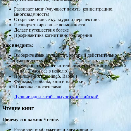
Развивает мозг (улучшает память, концентрацию,
многозадачность)
Открывает новые культуры и перспективы
Расширяет карьерные возможности
Делает путешествия богаче
Профилактика когнитивного старения
Как внедрить:
Выберите язык (лучше тот, который действительно
нужен/интересен)
Регулярность важнее интенсивности (15 минут каждый
день > 2 часа раз в неделю)
Приложения (Duolingo, Babbel)
Фильмы, сериалы, книги на языке
Практика с носителями
Лучшие идеи, чтобы выучить английский
Чтение книг
Почему это важно:
Чтение:
Развивает воображение и креативность