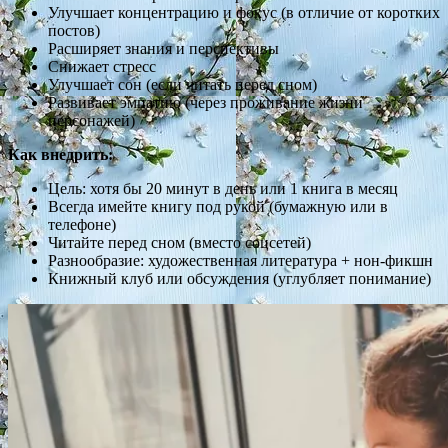
Улучшает концентрацию и фокус (в отличие от коротких
постов)
Расширяет знания и перспективы
Снижает стресс
Улучшает сон (если читать перед сном)
Развивает эмпатию (через проживание жизни
персонажей)
Как внедрить:
Цель: хотя бы 20 минут в день или 1 книга в месяц
Всегда имейте книгу под рукой (бумажную или в
телефоне)
Читайте перед сном (вместо соцсетей)
Разнообразие: художественная литература + нон-фикшн
Книжный клуб или обсуждения (углубляет понимание)