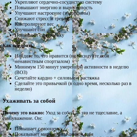
Укрепляют сердечно-сосудистую систему
Повышают энергию и выносливость
Улучшают настроение (эндорфины)
Снижают стресс и тревожность
Контролируют вес
Улучшают сон
Повышают самооценку
Как внедрить:
Найдите то, что нравится (не насилуйте себя
ненавистным спортзалом)
Минимум 150 минут умеренной активности в неделю
(ВОЗ)
Сочетайте кардио + силовые + растяжка
Сделайте это привычкой (в одно время, несколько раз в
неделю)
Ухаживать за собой
Почему это важно:
Уход за собой — это не тщеславие, а
самоуважение. Он:
Повышает самооценку
Показывает миру, что вы цените себя