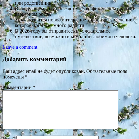
или родственника.
В следующем году вас ждёт удача в финансовых делах и
карьерном росте.
У вас появится новое интересное хобби или увлечение,
которое принесёт много радости.
В 2026 году вы отправитесь в увлекательное
путешествие, возможно в компании любимого человека.
Leave a comment
Добавить комментарий
Ваш адрес email не будет опубликован.
Обязательные поля
помечены
*
Комментарий
*
Имя
*