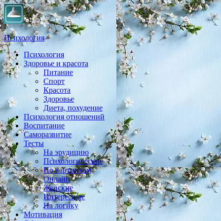
Психология
Психология
Практическая психология, личностный рост, экология,
Здоровье и красота
здоровье, воспитание,
Питание
Спорт
Красота
Здоровье
Диета, похудение
Психология отношений
Воспитание
Саморазвитие
Тесты
На эрудицию
Психологические
По картинкам
Онлайн
Женские
Интересные
На логику
Мотивация