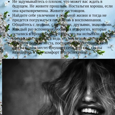
Не задумывайтесь о плохом, что может вас ждать в
будущем. Не живите прошлым. Ностальгия хороша, если
она кратковременна. Живите настоящим.
Найдите себе увлечение в реальной жизни и тогда не
придется погружаться постоянно в воспоминания.
Общайтесь с людьми, с близкими, друзьями, знакомыми.
Каждый раз вспоминая любимых и дорогих, которые
остались в прошлом, радуйтесь, что вы испытали с ними
прекрасные чувства, а ведь это могло и не случиться.
Покинув родные места, постарайтесь обустроить свой
дом на новом месте. Внушите себе, что там, где вы
находитесь и есть комфорт и перспективы.