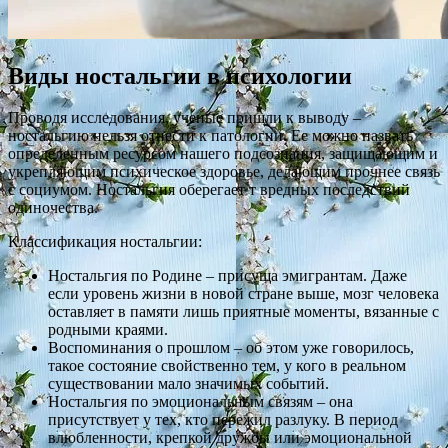
Виды ностальгии в психологии
Проводя исследования, ученые пришли к выводу –
ностальгию нельзя отнести к патологии. Ее можно назвать
определенным ресурсом нашего подсознания, защищающим и
укрепляющим психическое здоровье, делающим прочнее связь
с социумом. Ностальгия оберегает т вредных последствий
одиночества.
Классификация ностальгии:
Ностальгия по Родине – присуща эмигрантам. Даже
если уровень жизни в новой стране выше, мозг человека
оставляет в памяти лишь приятные моменты, вязанные с
родными краями.
Воспоминания о прошлом – об этом уже говорилось,
такое состояние свойственно тем, у кого в реальном
существовании мало значимых событий.
Ностальгия по эмоциональным связям – она
присутствует у тех, кто пережил разлуку. В период
влюбленности, крепкой дружбы или эмоциональной