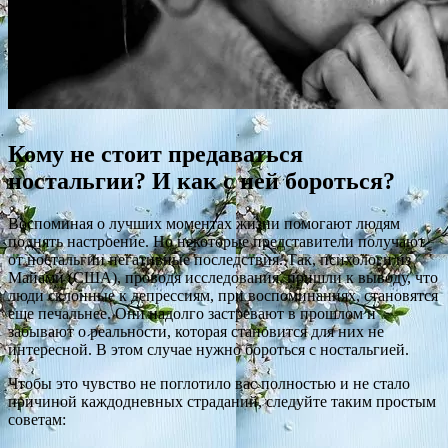
Кому не стоит предаваться
ностальгии? И как с ней бороться?
Воспоминая о лучших моментах жизни помогают людям
поднять настроение. Но некоторые представители получают
от ностальгии негативные последствия. Так, психологи из
Майами (США), проводя исследования, пришли к выводу, что
люди склонные к депрессиям, при воспоминаниях, становятся
еще печальнее. Они надолго застревают в прошлом и
забывают о реальности, которая становится для них не
интересной. В этом случае нужно бороться с ностальгией.
Чтобы это чувство не поглотило вас полностью и не стало
причиной каждодневных страданий, следуйте таким простым
советам: