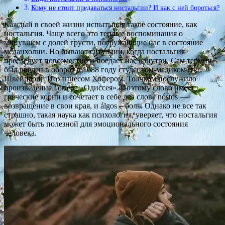
Кому не стоит предаваться ностальгии? И как с ней бороться?
Каждый в своей жизни испытывал такое состояние, как
ностальгия. Чаще всего это теплые воспоминания о
минувшем с долей грусти, погружающие нас в состояние
меланхолии. Но бывают ситуации, когда ностальгия
преследует повсеместно и поедает нас изнутри. Сам термин
был введен в оборот в 1688 году студентом-медиком из
Швейцарии Йоханнесом Хофером. Толчком послужило
произведение Гомера «Одиссея». Поэтому слово имеет
греческие корни и сочетает в себе два слова nóstos —
возвращение в свои края, и álgos – боль. Однако не все так
страшно, такая наука как психология, уверяет, что ностальгия
может быть полезной для эмоционального состояния
человека.