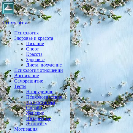
Психология
Психология
Практическая психология, личностный рост, экология,
Здоровье и красота
здоровье, воспитание,
Питание
Спорт
Красота
Здоровье
Диета, похудение
Психология отношений
Воспитание
Саморазвитие
Тесты
На эрудицию
Психологические
По картинкам
Онлайн
Женские
Интересные
На логику
Мотивация