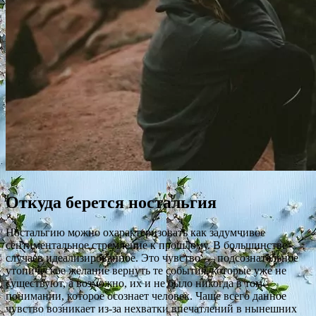
Откуда берется ностальгия
Ностальгию можно охарактеризовать как задумчивое
сентиментальное стремление к прошлому. В большинстве
случаев идеализированное. Это чувство — подсознательное
утопическое желание вернуть те события, которые уже не
существуют, а возможно, их и не было никогда в том
понимании, которое осознает человек. Чаще всего данное
чувство возникает из-за нехватки впечатлений в нынешних