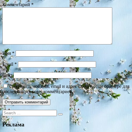
Комментарий
*
Имя
*
Email
*
Сайт
Сохранить моё имя, email и адрес сайта в этом браузере для
последующих моих комментариев.
Search
for:
Реклама