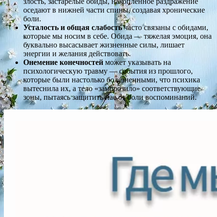
злость, застарелые обиды, накопленное раздражение
оседают в нижней части спины, создавая хронические
боли.
Усталость и общая слабость
часто связаны с обидами,
которые мы носим в себе. Обида — тяжелая эмоция, она
буквально высасывает жизненные силы, лишает
энергии и желания действовать.
Онемение конечностей
может указывать на
психологическую травму — события из прошлого,
которые были настолько болезненными, что психика
вытеснила их, а тело «заморозило» соответствующие
зоны, пытаясь защитить нас от боли воспоминаний.