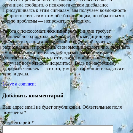
организма сообщить о психологическом дисбалансе.
Прислушиваясь к этим сигналам, мы получаем возможность
не просто снять симптом обезболивающим, но обратиться к
корню проблемы — непрожитым эмоциям.
Работа с психосоматическими проявлениями требует
комплексного подхода: важно сочетать медицинскую
диагностику с психологической поддержкой, учиться
распознавать и проживать свои эмоции экологично, развивать
эмоциональный интеллект. Когда мы даем себе право
чувствовать, выражать и отпускать эмоции, наше тело
получает возможность исцелиться. Ведь по-настоящему
здоровый человек — это тот, у кого в гармонии находятся и
тело, и душа.
Leave a comment
Добавить комментарий
Ваш адрес email не будет опубликован.
Обязательные поля
помечены
*
Комментарий
*