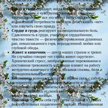
проявляется болью и зажимами в шейно-плечевом
отделе.
Горло и голос
страдают, когда мы не можем высказать
то, что думаем и чувствуем. Узнемение, першение,
частые ангины — все это может быть следствием
подавленной потребности выразить себя, сказать «нет»
или озвучить свою правду.
Сердце и грудь
реагируют на эмоциональную боль.
Сдавленность в груди, учащенное сердцебиение,
чувство тяжести — физические проявления душевных
ран, невыплаканного горя, неразделенной любви или
глубокой обиды.
Живот и кишечник
— центр наших страхов и тревог.
Не случайно говорят «от страха живот скрутило».
Хронический стресс, необработанные переживания и
постоянная тревожность напрямую влияют на работу
желудочно-кишечного тракта, вызывая спазмы, боли и
функциональные расстройства.
Бессонница
возникает, когда мы теряем связь с собой,
игнорируем свои истинные потребности и желания.
Невозможность расслабиться и уснуть — сигнал того,
что мы отдалились от своей внутренней сущности,
живем не своей жизнью.
Поясница
берет на себя груз гнева — одной из самых
разрушительных подавленных эмоций. Невыраженная