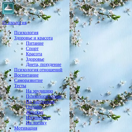
Психология
Психология
Практическая психология, личностный рост, экология,
Здоровье и красота
здоровье, воспитание,
Питание
Спорт
Красота
Здоровье
Диета, похудение
Психология отношений
Воспитание
Саморазвитие
Тесты
На эрудицию
Психологические
По картинкам
Онлайн
Женские
Интересные
На логику
Мотивация