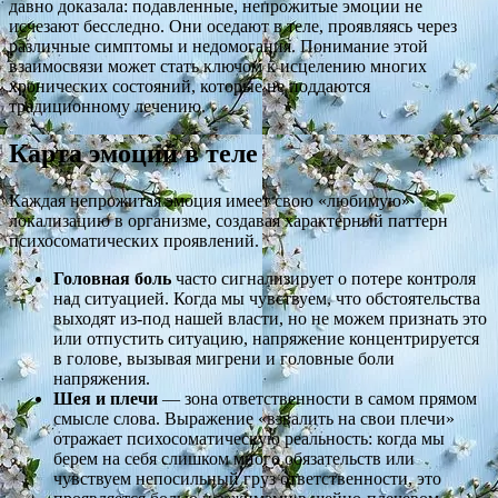
давно доказала: подавленные, непрожитые эмоции не
исчезают бесследно. Они оседают в теле, проявляясь через
различные симптомы и недомогания. Понимание этой
взаимосвязи может стать ключом к исцелению многих
хронических состояний, которые не поддаются
традиционному лечению.
Карта эмоций в теле
Каждая непрожитая эмоция имеет свою «любимую»
локализацию в организме, создавая характерный паттерн
психосоматических проявлений.
Головная боль
часто сигнализирует о потере контроля
над ситуацией. Когда мы чувствуем, что обстоятельства
выходят из-под нашей власти, но не можем признать это
или отпустить ситуацию, напряжение концентрируется
в голове, вызывая мигрени и головные боли
напряжения.
Шея и плечи
— зона ответственности в самом прямом
смысле слова. Выражение «взвалить на свои плечи»
отражает психосоматическую реальность: когда мы
берем на себя слишком много обязательств или
чувствуем непосильный груз ответственности, это