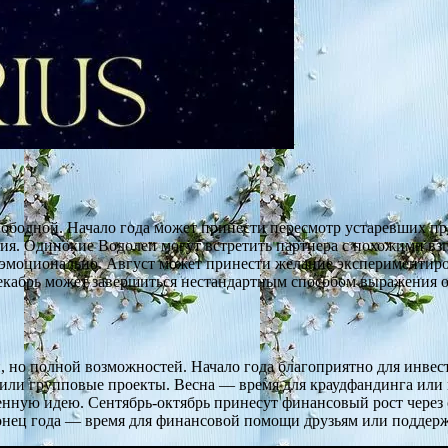
вободной. Начало года может принести пересмотр устаревших п
ия. Одинокие Водолеи могут встретить партнера с похожими вз
я эмоционально. Август может принести желание экспериментир
Декабрь может завершиться нестандартным способом выражения 
й, но полной возможностей. Начало года благоприятно для инве
 или групповые проекты. Весна — время для краудфандинга или 
енную идею. Сентябрь-октябрь принесут финансовый рост через 
онец года — время для финансовой помощи друзьям или поддер