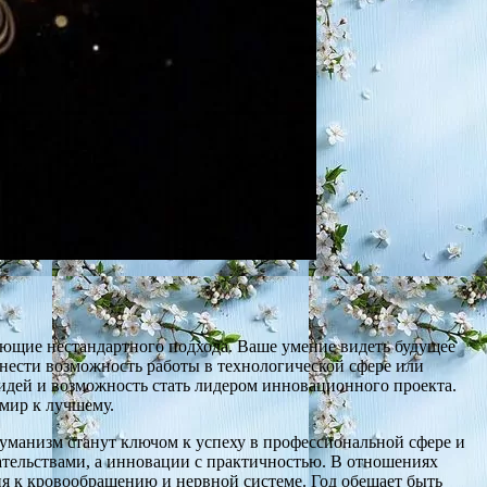
ующие нестандартного подхода. Ваше умение видеть будущее
нести возможность работы в технологической сфере или
идей и возможность стать лидером инновационного проекта.
 мир к лучшему.
гуманизм станут ключом к успеху в профессиональной сфере и
ательствами, а инновации с практичностью. В отношениях
я к кровообращению и нервной системе. Год обещает быть