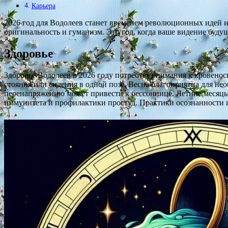
Карьера
2026 год для Водолеев станет временем революционных идей
оригинальность и гуманизм. Это год, когда ваше видение буд
Здоровье
Здоровье Водолеев в 2026 году потребует внимания к кровенос
стояния или сидения в одной позе. Весна благоприятна для н
перенапряжению может привести к бессоннице. Летние месяцы
иммунитета и профилактики простуд. Практики осознанности и