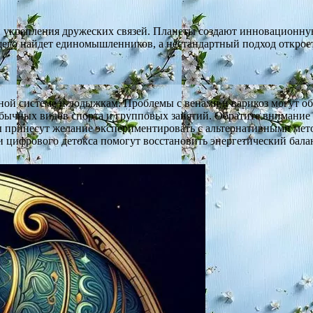
 и укрепления дружеских связей. Планеты создают инновацио
ущего найдет единомышленников, а нестандартный подход откро
ной системе и лодыжкам. Проблемы с венами и варикоз могут обо
еобычных видов спорта и групповых занятий. Обратите внимани
 принесут желание экспериментировать с альтернативными мет
 цифрового детокса помогут восстановить энергетический бала