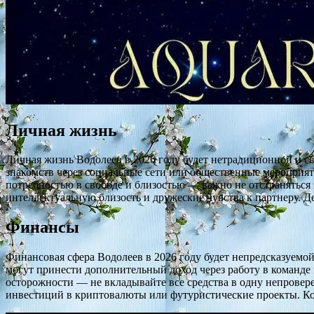
Личная жизнь
Личная жизнь Водолеев в 2026 году будет нетрадиционной и с
знакомств через социальные сети или общественные мероприят
потребностью в свободе и близостью — важно не отстранятьс
интеллектуальную близость и дружеские чувства к партнеру. 
Финансы
Финансовая сфера Водолеев в 2026 году будет непредсказуемо
могут принести дополнительный доход через работу в команде
осторожности — не вкладывайте все средства в одну непровер
инвестиций в криптовалюты или футуристические проекты. К