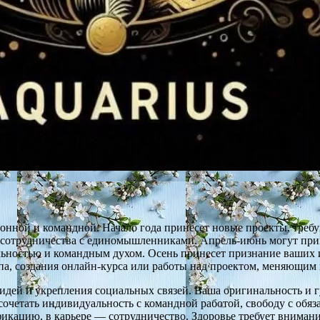
онной и командной. Начало года принесет новые проекты, треб
и сотрудничества с единомышленниками. Апрель-июнь могут при
льностью и командным духом. Осень принесет признание ваших 
апа, создания онлайн-курса или работы над проектом, меняющим
 идей и укрепления социальных связей. Ваша оригинальность и 
очетать индивидуальность с командной работой, свободу с обяз
кацию, в карьере — сотрудничество. Здоровье требует внимани