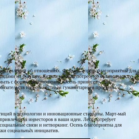
редставлений об отношениях. Февраль-апрель благоприятны для
глядами на будущее. Летние месяцы потребуют баланса между
овать с форматом отношений. Осень принесет
обязательств или совместным гуманитарным проектом.
стиций в технологии и инновационные стартапы. Март-май
привлечения инвесторов в ваши идеи. Лето потребует
социальные связи и нетворкинг. Осень благоприятна для
жки социальных инициатив.