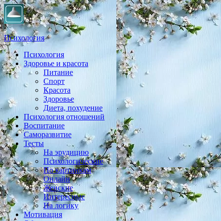
Психология
Психология
Практическая психология, личностный рост, экология, здоровье
Здоровье и красота
Питание
Спорт
Красота
Здоровье
Диета, похудение
Психология отношений
Воспитание
Саморазвитие
Тесты
На эрудицию
Психологические
По картинкам
Онлайн
Женские
Интересные
На логику
Мотивация