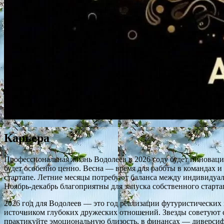
Карьера
Профессиональная жизнь Водолеев в 2026 году будет инноваци
будет особенно ценно. Весна — время для работы в командах 
стартапе. Летние месяцы потребуют баланса между индивидуа
Ноябрь-декабрь благоприятны для запуска собственного старт
2026 год для Водолеев — это год реализации футуристических
источником глубоких дружеских отношений. Звезды советуют с
практикуйте эмоциональную близость, в финансах — диверсифи