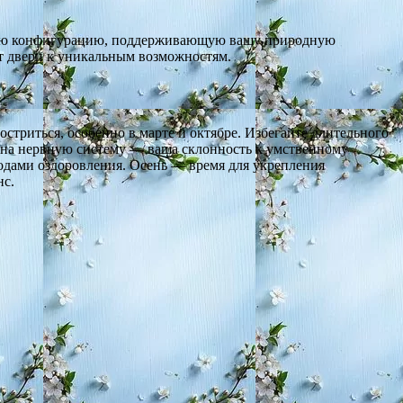
нную конфигурацию, поддерживающую вашу природную
ет двери к уникальным возможностям.
стриться, особенно в марте и октябре. Избегайте длительного
е на нервную систему — ваша склонность к умственному
одами оздоровления. Осень — время для укрепления
нс.