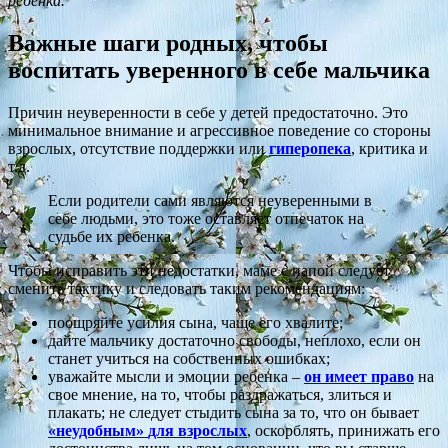
ребенка.
Важные шаги родных, чтобы
воспитать уверенного в себе мальчика
Причин неуверенности в себе у детей предостаточно. Это
минимальное внимание и агрессивное поведение со стороны
взрослых, отсутствие поддержки или
гиперопека
, критика и
т.д.
Если родители сами являются неуверенными в
себе людьми, это тоже оставляет отпечаток на
судьбе их ребенка.
Чтобы исправить эти недостатки, маме с папой следует
сменить тактику и следовать таким рекомендациям:
поощряйте усилия сына, чаще его хвалите;
дайте мальчику достаточно свободы, неплохо, если он
станет учиться на собственных ошибках;
уважайте мысли и эмоции ребенка –
он имеет право
на
свое мнение, на то, чтобы раздражаться, злиться и
плакать; не следует стыдить сына за то, что он бывает
«неудобным»
для взрослых
, оскорблять, принижать его