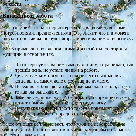
близости.
Внимание и забота
Это означает, что партнер интересуется вашими чувствами,
потребностями, предпочтениями. Это значит, что и в момент
близости он так же не будет безразличен к вашим ощущениям.
Вот 5 примеров проявления внимания и заботы со стороны
мужчины в отношениях.
Он интересуется вашим самочувствием, спрашивает, как
прошёл день, не устали ли вы на работе.
Делает вам комплименты, говорит, что вы красивы,
когда вы на самом деле о себе так не думаете.
Переживает больше за то, чтобы вам было тепло, а не за
то как вы выглядите.
Замечает, если вас что-то беспокоит, и спрашивает, чем
может помочь. Предлагает свою поддержку.
Покупает вам цветы просто так, без повода, чтобы
сделать приятное и порадовать вас.
Такое отношение показывает, что мужчине небезразличны
ваши чувства. Он проявляет внимание к мелочам и старается
облегчить вам жизнь.