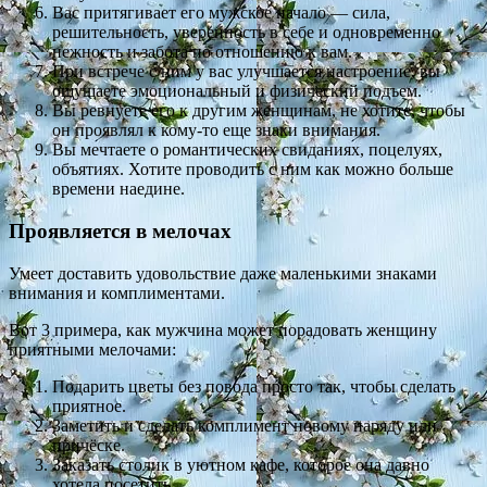
Вас притягивает его мужское начало — сила,
решительность, уверенность в себе и одновременно
нежность и забота по отношению к вам.
При встрече с ним у вас улучшается настроение, вы
ощущаете эмоциональный и физический подъем.
Вы ревнуете его к другим женщинам, не хотите, чтобы
он проявлял к кому-то еще знаки внимания.
Вы мечтаете о романтических свиданиях, поцелуях,
объятиях. Хотите проводить с ним как можно больше
времени наедине.
Проявляется в мелочах
Умеет доставить удовольствие даже маленькими знаками
внимания и комплиментами.
Вот 3 примера, как мужчина может порадовать женщину
приятными мелочами:
Подарить цветы без повода просто так, чтобы сделать
приятное.
Заметить и сделать комплимент новому наряду или
причёске.
Заказать столик в уютном кафе, которое она давно
хотела посетить.