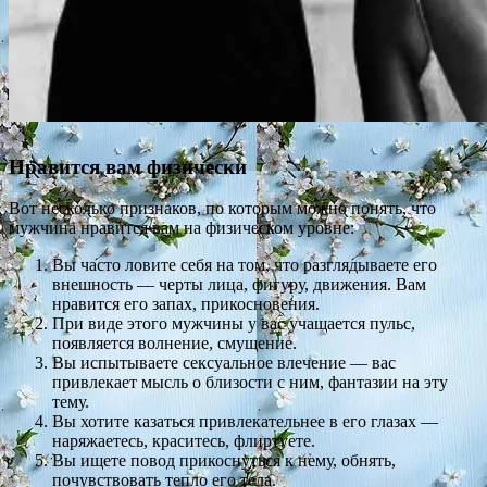
Нравится вам физически
Вот несколько признаков, по которым можно понять, что
мужчина нравится вам на физическом уровне:
Вы часто ловите себя на том, что разглядываете его
внешность — черты лица, фигуру, движения. Вам
нравится его запах, прикосновения.
При виде этого мужчины у вас учащается пульс,
появляется волнение, смущение.
Вы испытываете сексуальное влечение — вас
привлекает мысль о близости с ним, фантазии на эту
тему.
Вы хотите казаться привлекательнее в его глазах —
наряжаетесь, краситесь, флиртуете.
Вы ищете повод прикоснуться к нему, обнять,
почувствовать тепло его тела.