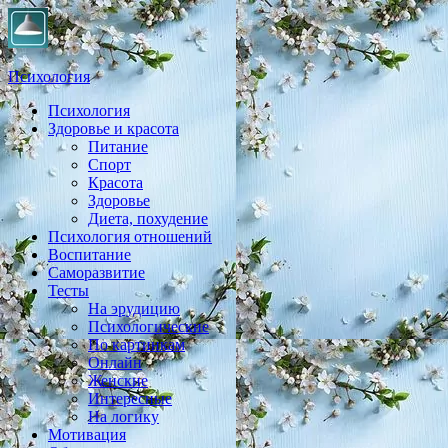
Психология
Психология
Практическая психология, личностный рост, экология,
Здоровье и красота
здоровье, воспитание,
Питание
Спорт
Красота
Здоровье
Диета, похудение
Психология отношений
Воспитание
Саморазвитие
Тесты
На эрудицию
Психологические
По картинкам
Онлайн
Женские
Интересные
На логику
Мотивация