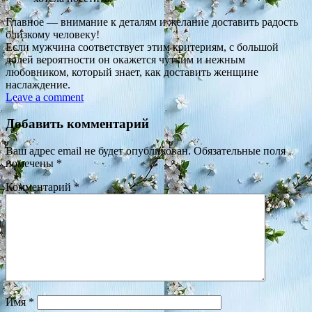
Главное — внимание к деталям и желание доставить радость
близкому человеку!
Если мужчина соответствует этим критериям, с большой
долей вероятности он окажется чутким и нежным
любовником, который знает, как доставить женщине
наслаждение.
Leave a comment
Добавить комментарий
Ваш адрес email не будет опубликован.
Обязательные поля
помечены
*
Комментарий
*
Имя
*