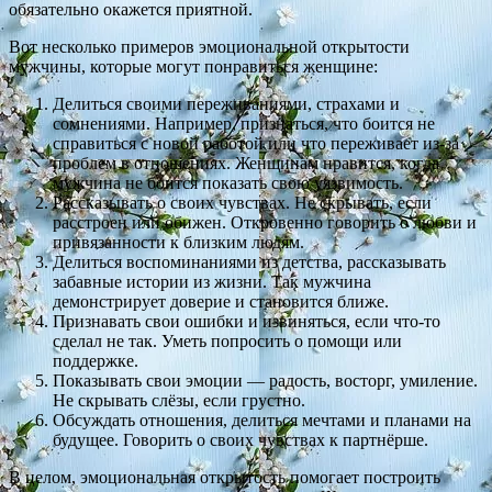
обязательно окажется приятной.
Вот несколько примеров эмоциональной открытости
мужчины, которые могут понравиться женщине:
Делиться своими переживаниями, страхами и
сомнениями. Например, признаться, что боится не
справиться с новой работой или что переживает из-за
проблем в отношениях. Женщинам нравится, когда
мужчина не боится показать свою уязвимость.
Рассказывать о своих чувствах. Не скрывать, если
расстроен или обижен. Откровенно говорить о любви и
привязанности к близким людям.
Делиться воспоминаниями из детства, рассказывать
забавные истории из жизни. Так мужчина
демонстрирует доверие и становится ближе.
Признавать свои ошибки и извиняться, если что-то
сделал не так. Уметь попросить о помощи или
поддержке.
Показывать свои эмоции — радость, восторг, умиление.
Не скрывать слёзы, если грустно.
Обсуждать отношения, делиться мечтами и планами на
будущее. Говорить о своих чувствах к партнёрше.
В целом, эмоциональная открытость помогает построить