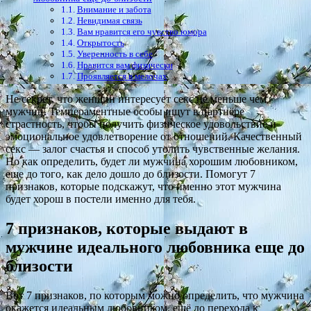
Внимание и забота
Невидимая связь
Вам нравится его чувство юмора
Открытость
Уверенность в себе
Нравится вам физически
Проявляется в мелочах
Не секрет, что женщин интересует секс не меньше чем
мужчин. Темпераментные особы ищут в партнёре
страстность, чтобы получить физическое удовольствие и
эмоциональное удовлетворение от отношений. Качественный
секс — залог счастья и способ утолить чувственные желания.
Но как определить, будет ли мужчина хорошим любовником,
еще до того, как дело дошло до близости. Помогут 7
признаков, которые подскажут, что именно этот мужчина
будет хорош в постели именно для тебя.
7 признаков, которые выдают в
мужчине идеального любовника еще до
близости
Вот 7 признаков, по которым можно определить, что мужчина
окажется идеальным любовником, ещё до перехода к