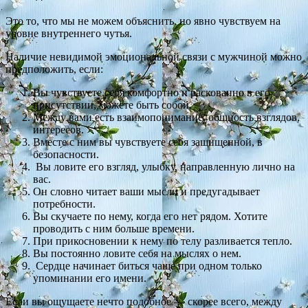
Это то, что мы не можем объяснить, но явно чувствуем на
уровне внутреннего чутья.
Наличие невидимой эмоциональной связи с мужчиной можно
предположить, если:
Вы чувствуете себя комфортно и раскованно в его
присутствии, можете быть собой.
Между вами есть взаимопонимание, общность взглядов,
интересов.
Вместе с ним вы чувствуете себя защищенной, в
безопасности.
Вы ловите его взгляд, улыбку, направленную лично на
вас.
Он словно читает ваши мысли и предугадывает
потребности.
Вы скучаете по нему, когда его нет рядом. Хотите
проводить с ним больше времени.
При прикосновении к нему по телу разливается тепло.
Вы постоянно ловите себя на мыслях о нем.
Сердце начинает биться чаще при одном только
упоминании его имени.
Если вы ощущаете нечто подобное — скорее всего, между