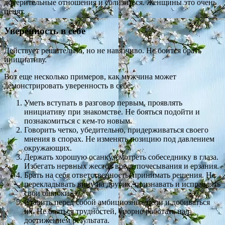
доверительные отношения и сблизиться. Женщины это очень
ценят.
Уверенность в себе
Действует решительно, но не навязчиво. Не боится брать
инициативу.
Вот еще несколько примеров, как мужчина может
демонстрировать уверенность в себе:
Уметь вступать в разговор первым, проявлять
инициативу при знакомстве. Не бояться подойти и
познакомиться с кем-то новым.
Говорить четко, убедительно, придерживаться своего
мнения в спорах. Не изменять позицию под давлением
окружающих.
Держать хорошую осанку, смотреть собеседнику в глаза.
Избегать нервных жестов вроде почесывания и ерзания.
Брать на себя ответственность, принимать решения. Не
перекладывать вину на других, признавать и исправлять
свои ошибки.
Ставить перед собой амбициозные цели и добиваться
их. Не бояться трудностей, упорно работать над
достижением результата.