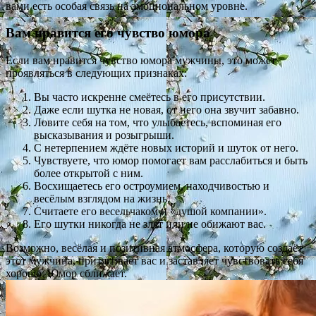
вами есть особая связь на эмоциональном уровне.
Вам нравится его чувство юмора
Если вам нравится чувство юмора мужчины, это может
проявляться в следующих признаках:
Вы часто искренне смеётесь в его присутствии.
Даже если шутка не новая, от него она звучит забавно.
Ловите себя на том, что улыбаетесь, вспоминая его
высказывания и розыгрыши.
С нетерпением ждёте новых историй и шуток от него.
Чувствуете, что юмор помогает вам расслабиться и быть
более открытой с ним.
Восхищаетесь его остроумием, находчивостью и
весёлым взглядом на жизнь.
Считаете его весельчаком и «душой компании».
Его шутки никогда не злят или не обижают вас.
Возможно, весёлая и позитивная атмосфера, которую создаёт
этот мужчина, притягивает вас и заставляет чувствовать себя
хорошо. Юмор сближает.