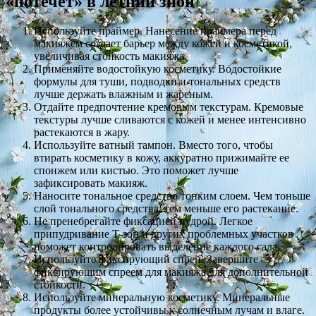
«потечет» в летний зной
Используйте праймер. Нанесение праймера перед
макияжем создает барьер между кожей и косметикой,
увеличивая стойкость макияжа.
Применяйте водостойкую косметику. Водостойкие
формулы для туши, подводки и тональных средств
лучше держать влажным и жареным.
Отдайте предпочтение кремовым текстурам. Кремовые
текстуры лучше сливаются с кожей и менее интенсивно
растекаются в жару.
Используйте ватный тампон. Вместо того, чтобы
втирать косметику в кожу, аккуратно прижимайте ее
спонжем или кистью. Это поможет лучше
зафиксировать макияж.
Наносите тональное средство тонким слоем. Чем тоньше
слой тонального средства, тем меньше его растекание.
Не пренебрегайте фиксацией пудрой. Легкое
припудривание Т-зон и других проблемных участков
поможет контролировать выделение каждого сала.
Используйте фиксирующий спрей. Завершите
фиксирующим спреем для макияжа для дополнительной
стойкости.
Используйте минеральную косметику. Минеральные
продукты более устойчивы к солнечным лучам и влаге.