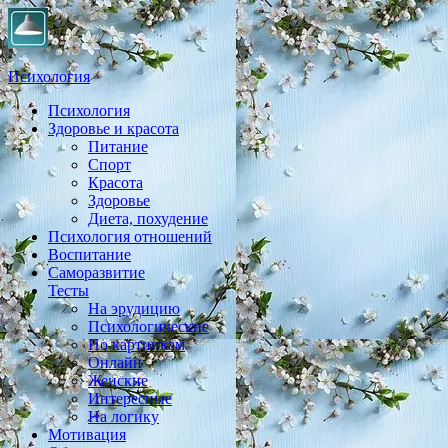
Психология
Психология
Практическая психология, личностный рост, экология,
Здоровье и красота
здоровье, воспитание,
Питание
Спорт
Красота
Здоровье
Диета, похудение
Психология отношений
Воспитание
Саморазвитие
Тесты
На эрудицию
Психологические
По картинкам
Онлайн
Женские
Интересные
На логику
Мотивация