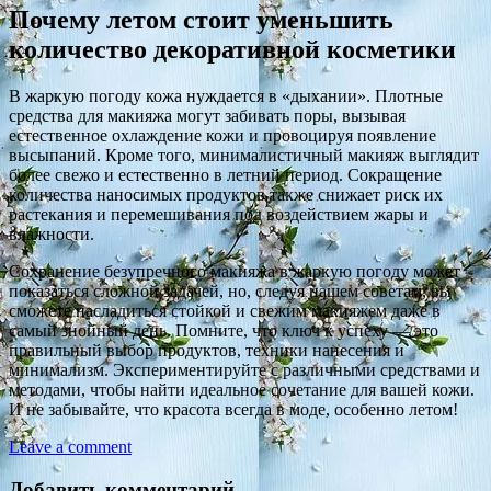
Почему летом стоит уменьшить
количество декоративной косметики
В жаркую погоду кожа нуждается в «дыхании». Плотные
средства для макияжа могут забивать поры, вызывая
естественное охлаждение кожи и провоцируя появление
высыпаний. Кроме того, минималистичный макияж выглядит
более свежо и естественно в летний период. Сокращение
количества наносимых продуктов также снижает риск их
растекания и перемешивания под воздействием жары и
влажности.
Сохранение безупречного макияжа в жаркую погоду может
показаться сложной задачей, но, следуя нашем советам, вы
сможете насладиться стойкой и свежим макияжем даже в
самый знойный день. Помните, что ключ к успеху — это
правильный выбор продуктов, техники нанесения и
минимализм. Экспериментируйте с различными средствами и
методами, чтобы найти идеальное сочетание для вашей кожи.
И не забывайте, что красота всегда в моде, особенно летом!
Leave a comment
Добавить комментарий