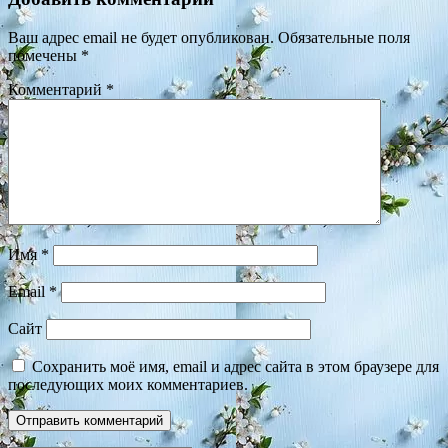
Ваш адрес email не будет опубликован.
Обязательные поля
помечены
*
Комментарий
*
Имя
*
Email
*
Сайт
Сохранить моё имя, email и адрес сайта в этом браузере для
последующих моих комментариев.