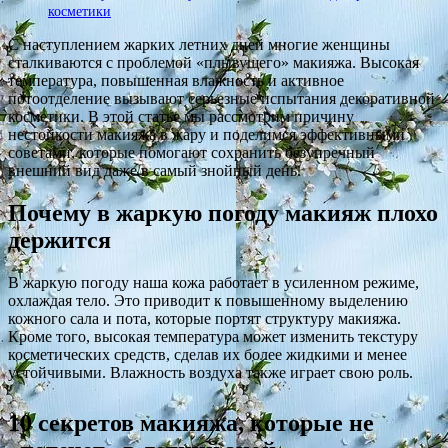
косметики
С наступлением жарких летних дней многие женщины
сталкиваются с проблемой «плывущего» макияжа. Высокая
температура, повышенная влажность и активное
потоотделение вызывают серьезные испытания декоративной
косметики. В этой статье мы рассмотрим причину
нестойкости макияжа в жару и поделимся эффективными
советами, которые помогают сохранить безупречный
внешний вид даже в самый знойный день.
Почему в жаркую погоду макияж плохо
держится
В жаркую погоду наша кожа работает в усиленном режиме,
охлаждая тело. Это приводит к повышенному выделению
кожного сала и пота, которые портят структуру макияжа.
Кроме того, высокая температура может изменить текстуру
косметических средств, сделав их более жидкими и менее
устойчивыми. Влажность воздуха также играет свою роль.
10 секретов макияжа, которые не