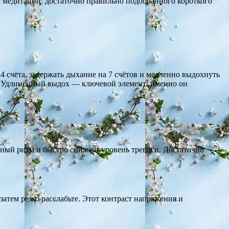
ас медитации: достаточно правильно подобранного короткого
 счёта, задержать дыхание на 7 счётов и медленно выдохнуть
ие. Удлинённый выдох — ключевой элемент: именно он
ный ритм и быстро снижает уровень тревоги. Достаточно
тем резко расслабьте. Этот контраст напряжения и