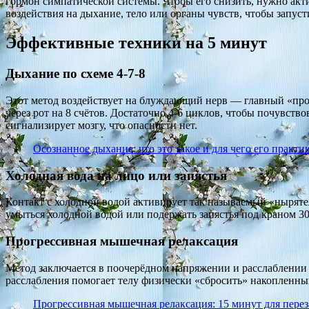
гормон симпатической системы. Чтобы его снизить, нужно акти
воздействия на дыхание, тело или органы чувств, чтобы запус
Эффективные техники на 5 минут
Дыхание по схеме 4-7-8
Этот метод воздействует на блуждающий нерв — главный «пров
через рот на 8 счётов. Достаточно 4-6 циклов, чтобы почувст
сигнализирует мозгу, что опасности нет.
Осознанное дыхание: что это такое и для чего его практи
Холодная вода на лицо или запястья
Контакт с холодной водой активирует так называемый «ныряте
умыться холодной водой или подержать запястья под краном 30-
Прогрессивная мышечная релаксация
Метод заключается в поочерёдном напряжении и расслаблении 
расслабления помогает телу физически «сбросить» накопленный 
Прогрессивная мышечная релаксация: 15 минут для перез