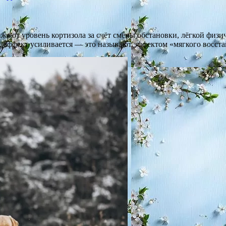
ижают уровень кортизола за счёт смены обстановки, лёгкой физи
о, эффект усиливается — это называют эффектом «мягкого восст