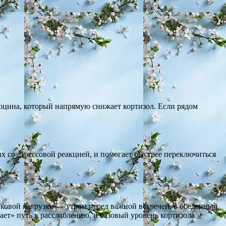
цина, который напрямую снижает кортизол. Если рядом
х со стрессовой реакцией, и помогает быстрее переключиться
иковой нагрузки — утром перед важной встречей, в обеденный
ет» путь к расслаблению, и базовый уровень кортизола