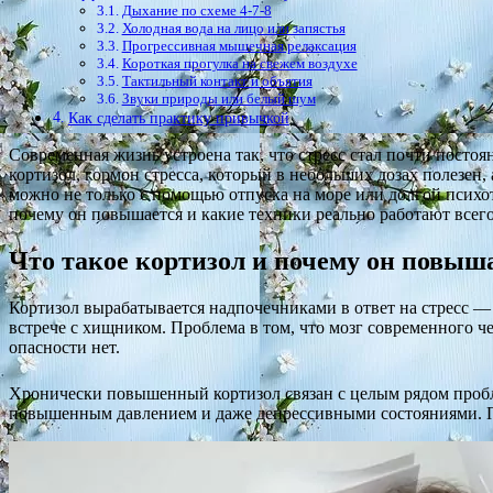
Дыхание по схеме 4-7-8
Холодная вода на лицо или запястья
Прогрессивная мышечная релаксация
Короткая прогулка на свежем воздухе
Тактильный контакт и объятия
Звуки природы или белый шум
Как сделать практику привычкой
Современная жизнь устроена так, что стресс стал почти пост
кортизол, гормон стресса, который в небольших дозах полезен
можно не только с помощью отпуска на море или долгой психот
почему он повышается и какие техники реально работают всего
Что такое кортизол и почему он повыш
Кортизол вырабатывается надпочечниками в ответ на стресс —
встрече с хищником. Проблема в том, что мозг современного ч
опасности нет.
Хронически повышенный кортизол связан с целым рядом пробл
повышенным давлением и даже депрессивными состояниями. Поэ