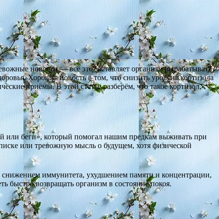
евожные новости — всё это заставляет организм вырабатывать
оровья. Хорошая новость в том, что снизить уровень кортизола
еские приёмы. В этой статье разберём, что такое кортизол,
ей или беги», который помогал нашим предкам выживать при
еписке или тревожную мысль о будущем, хотя физической
), снижением иммунитета, ухудшением памяти и концентрации,
ь быстро возвращать организм в состояние покоя.