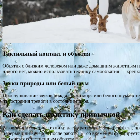
Тактильный контакт и объятия
Объятия с близким человеком или даже домашним животным пр
никого нет, можно использовать технику самообъятия — крепко 
Звуки природы или белый шум
Прослушивание звуков дождя, шума моря или белого шума в теч
из состояния тревоги в состояние покоя.
Как сделать практику привычкой
Разовое применение техники дает кратковременный эффект, но
перерыв или вечером после работы — со временем формируется 
снижается естественным образом.