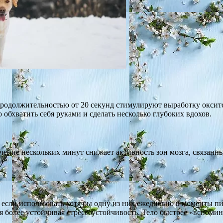
одолжительностью от 20 секунд стимулируют выработку оксито
обхватить себя руками и сделать несколько глубоких вдохов.
ение нескольких минут снижает активность зон мозга, связанны
 если использовать хотя бы одну из них ежедневно в моменты п
более устойчивая стрессоустойчивость. Тело быстрее «вспомина