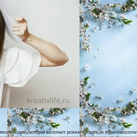
импатической, которая включает режим тревоги, и парасимпатич