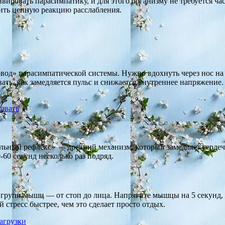
вировать парасимпатику, и для этого организму не требуется ч
тить цепную реакцию расслабления.
од» парасимпатической системы. Нужно вдохнуть через нос на 4
вовать, как замедляется пульс и снижается внутреннее напряжен
ковать
льный рефлекс» — древний механизм, который замедляет сердеч
60 секунд несколько раз подряд.
групп мышц — от стоп до лица. Напрягите мышцы на 5 секунд, за
стресс быстрее, чем это сделает просто отдых.
агрузки