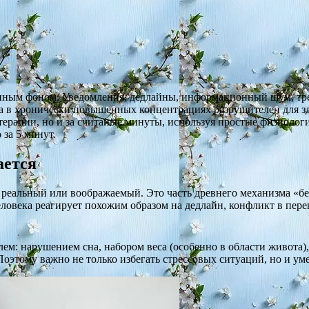
оянным фоном. Уведомления, дедлайны, информационный шум, тр
, а в хронически повышенных концентрациях разрушителен для зд
ерапии, но и за считаные минуты, используя простые физиологич
 за 5 минут.
ается
 реальный или воображаемый. Это часть древнего механизма «б
еловека реагирует похожим образом на дедлайн, конфликт в пер
ем: нарушением сна, набором веса (особенно в области живота
тому важно не только избегать стрессовых ситуаций, но и умет