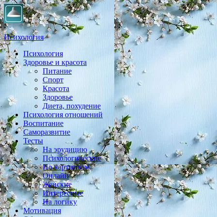
Психология
Психология
Практическая психология, личностный рост, экология, здоровье
Здоровье и красота
Питание
Спорт
Красота
Здоровье
Диета, похудение
Психология отношений
Воспитание
Саморазвитие
Тесты
На эрудицию
Психологические
По картинкам
Онлайн
Женские
Интересные
На логику
Мотивация