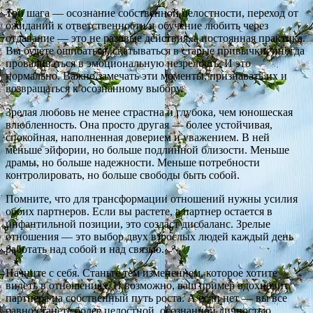
Три шага — осознание собственной целостности, переход от
ожиданий к ответственности и обучение любить через
отдавание — это не разовые действия, а постоянная практика.
Вы будете ошибаться, скатываться в старые привычки, иногда
проваливаться в эмоциональную незрелость. И это
нормально. Важно замечать эти моменты, признавать их и
возвращаться к осознанному выбору.
Зрелая любовь не менее страстна и глубока, чем юношеская
влюбленность. Она просто другая — более устойчивая,
спокойная, наполненная доверием и уважением. В ней
меньше эйфории, но больше подлинной близости. Меньше
драмы, но больше надежности. Меньше потребности
контролировать, но больше свободы быть собой.
Помните, что для трансформации отношений нужны усилия
обоих партнеров. Если вы растете, а партнер остается в
инфантильной позиции, это создаст дисбаланс. Зрелые
отношения — это выбор двух взрослых людей каждый день
работать над собой и над связью.
Начните с себя. Станьте тем изменением, которое хотите
видеть в отношениях. И возможно, ваш пример вдохновит
партнера на собственный путь роста. А если нет — вы все
равно станете более целостной, осознанной личностью,