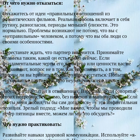
От чего нужно отказаться:
Откажитесь от идеи «правильных» отношений из
романтических фильмов. Реальная любовь включает в себя
рутину, разногласия, периоды меньшей близости. Это
нормально. Проблемы возникают не потому, что вы с
«неправильным» человеком, а потому что вы оба люди со
своими особенностями.
Перестаньте ждать, что партнер изменится. Принимайте
человека таким, какой он есть прямо сейчас. Если
фундаментальные черты его характера или ценности вас не
устраивают, вопрос не в том, как его изменить, а в том,
готовы ли вы принять это или лучше расстаться. Попытки
«исправить» партнера — это неуважение к его личности.
Забудьте о телепатии в отношениях. Взрослые люди говорят о
своих потребностях прямо, без намеков и манипуляций. «Если
бы ты меня любил, ты бы сам догадался» — это инфантильная
позиция. Зрелый подход: «Мне важно, чтобы мы проводили
вечер пятницы вместе, можем ли мы это обсудить?»
Что нужно практиковать:
Развивайте навыки здоровой коммуникации. Используйте «я-