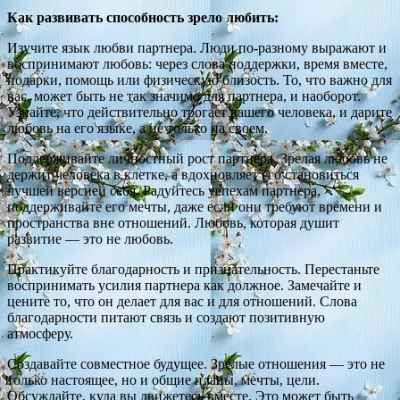
Как развивать способность зрело любить:
Изучите язык любви партнера. Люди по-разному выражают и
воспринимают любовь: через слова поддержки, время вместе,
подарки, помощь или физическую близость. То, что важно для
вас, может быть не так значимо для партнера, и наоборот.
Узнайте, что действительно трогает вашего человека, и дарите
любовь на его языке, а не только на своем.
Поддерживайте личностный рост партнера. Зрелая любовь не
держит человека в клетке, а вдохновляет его становиться
лучшей версией себя. Радуйтесь успехам партнера,
поддерживайте его мечты, даже если они требуют времени и
пространства вне отношений. Любовь, которая душит
развитие — это не любовь.
Практикуйте благодарность и признательность. Перестаньте
воспринимать усилия партнера как должное. Замечайте и
цените то, что он делает для вас и для отношений. Слова
благодарности питают связь и создают позитивную
атмосферу.
Создавайте совместное будущее. Зрелые отношения — это не
только настоящее, но и общие планы, мечты, цели.
Обсуждайте, куда вы движетесь вместе. Это может быть