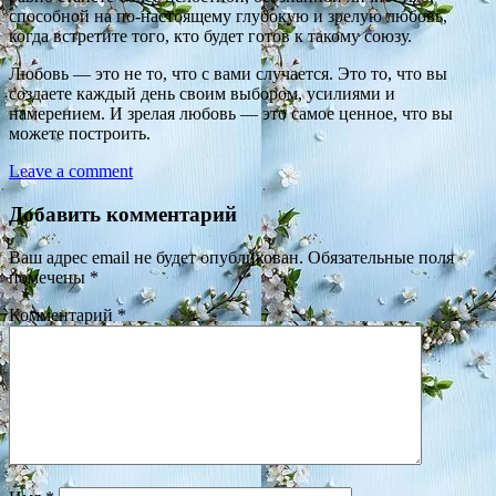
способной на по-настоящему глубокую и зрелую любовь,
когда встретите того, кто будет готов к такому союзу.
Любовь — это не то, что с вами случается. Это то, что вы
создаете каждый день своим выбором, усилиями и
намерением. И зрелая любовь — это самое ценное, что вы
можете построить.
Leave a comment
Добавить комментарий
Ваш адрес email не будет опубликован.
Обязательные поля
помечены
*
Комментарий
*