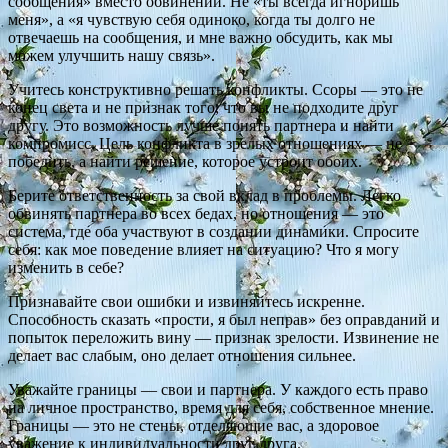
сообщения» вместо обвинений. Не «ты всегда игноришь
меня», а «я чувствую себя одиноко, когда ты долго не
отвечаешь на сообщения, и мне важно обсудить, как мы
можем улучшить нашу связь».
Учитесь конструктивно решать конфликты. Ссоры — это не
конец света и не признак того, что вы не подходите друг
другу. Это возможность лучше понять партнера и найти
компромисс. Цель конфликта в зрелых отношениях — не
победить, а найти решение, которое устроит обоих.
Берите ответственность за свой вклад в проблемы. Легко
обвинять партнера во всех бедах, но отношения — это
система, где оба участвуют в создании динамики. Спросите
себя: как мое поведение влияет на ситуацию? Что я могу
изменить в себе?
Признавайте свои ошибки и извиняйтесь искренне.
Способность сказать «прости, я был неправ» без оправданий и
попыток переложить вину — признак зрелости. Извинение не
делает вас слабым, оно делает отношения сильнее.
Уважайте границы — свои и партнера. У каждого есть право
на личное пространство, время для себя, собственное мнение.
Границы — это не стены, отделяющие вас, а здоровое
уважение к индивидуальности друг друга.