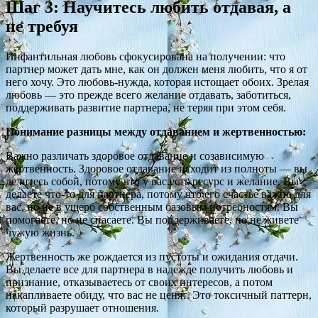
Шаг 3: Научитесь любить отдавая, а
не требуя
Инфантильная любовь сфокусирована на получении: что
партнер может дать мне, как он должен меня любить, что я от
него хочу. Это любовь-нужда, которая истощает обоих. Зрелая
любовь — это прежде всего желание отдавать, заботиться,
поддерживать развитие партнера, не теряя при этом себя.
Понимание разницы между отдаванием и жертвенностью:
Важно различать здоровое отдавание и созависимую
жертвенность. Здоровое отдавание исходит из полноты — вы
делитесь собой, потому что у вас есть ресурс и желание. Вы
делаете что-то для партнера, потому что его счастье важно для
вас, но не в ущерб собственным базовым потребностям. Вы
помогаете, но не спасаете. Вы поддерживаете, но не живете
чужую жизнь.
Жертвенность же рождается из пустоты и ожидания отдачи.
Вы делаете все для партнера в надежде получить любовь и
признание, отказываетесь от своих интересов, а потом
накапливаете обиду, что вас не ценят. Это токсичный паттерн,
который разрушает отношения.