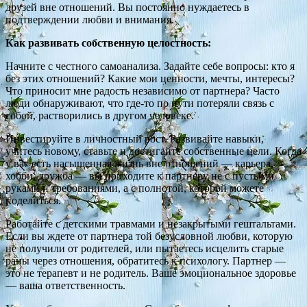
друзей вне отношений. Вы постоянно нуждаетесь в
подтверждении любви и внимания.
Как развивать собственную целостность:
Начните с честного самоанализа. Задайте себе вопросы: кто я
без этих отношений? Какие мои ценности, мечты, интересы?
Что приносит мне радость независимо от партнера? Часто
люди обнаруживают, что где-то по пути потеряли связь с
собой, растворились в другом человеке.
Инвестируйте в личностный рост. Развивайте навыки,
учитесь новому, ставьте и достигайте собственные цели. Когда
у вас есть насыщенная жизнь вне отношений — карьера,
хобби, дружба — вы приходите к партнеру не с пустыми
руками и требованиями, а с полнотой, которой можете
поделиться.
Работайте с детскими травмами и незакрытыми гештальтами.
Если вы ждете от партнера той безусловной любви, которую
не получили от родителей, или пытаетесь исцелить старые
раны через отношения, обратитесь к психологу. Партнер —
это не терапевт и не родитель. Ваше эмоциональное здоровье
— ваша ответственность.