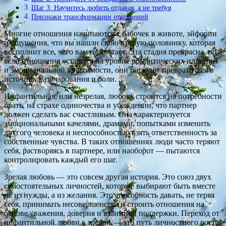
Шаг 3: Научитесь любить отдавая, а не требуя
Признаки трансформации отношений
Многие отношения начинаются с бабочек в животе, эйфории
и ощущения, что вы нашли свою вторую половинку, которая
восполнит все, чего вам не хватает. Эта стадия прекрасна, но
если отношения остаются на уровне романтических иллюзий
и эмоциональной зависимости, они рискуют превратиться в
источник разочарования и боли.
Инфантильная, или незрелая, любовь строится на потребности
брать, на страхе одиночества и убеждении, что партнер
должен сделать вас счастливым. Она характеризуется
эмоциональными качелями, драмами, попытками изменить
другого человека и неспособностью взять ответственность за
собственные чувства. В таких отношениях люди часто теряют
себя, растворяясь в партнере, или наоборот — пытаются
контролировать каждый его шаг.
Зрелая любовь — это совсем другая история. Это союз двух
самостоятельных личностей, которые выбирают быть вместе
не из нужды, а из желания. Это способность давать, не теряя
себя, принимать несовершенства и строить отношения на
основе уважения, доверия и взаимной поддержки. Переход от
инфантильной любви к зрелой — это путь личностного роста,