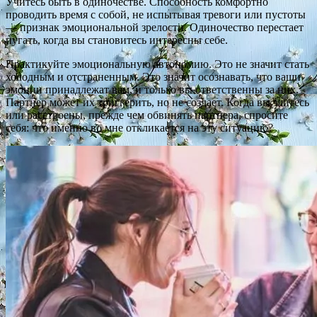
Учитесь быть в одиночестве. Способность комфортно
проводить время с собой, не испытывая тревоги или пустоты
— признак эмоциональной зрелости. Одиночество перестает
пугать, когда вы становитесь интересны себе.
Практикуйте эмоциональную автономию. Это не значит стать
холодным и отстраненным. Это значит осознавать, что ваши
эмоции принадлежат вам, и только вы ответственны за них.
Партнер может их триггерить, но не создает. Когда вы злитесь
или расстроены, прежде чем обвинять партнера, спросите
себя: что именно во мне откликается на эту ситуацию?