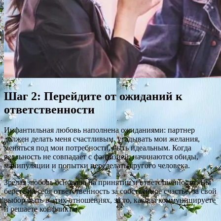
Шаг 2: Перейдите от ожиданий к
ответственности
Инфантильная любовь наполнена ожиданиями: партнер
должен делать меня счастливым, угадывать мои желания,
меняться под мои потребности, быть идеальным. Когда
реальность не совпадает с фантазией, начинаются обиды,
манипуляции и попытки переделать другого человека.
Зрелая любовь основана на принятии и ответственности. Вы
берете на себя ответственность за собственное счастье, за свой
выбор быть в этих отношениях, за то, как вы коммуницируете
и решаете конфликты.