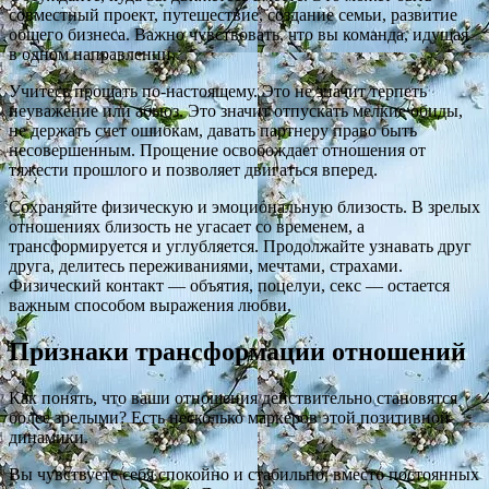
совместный проект, путешествие, создание семьи, развитие
общего бизнеса. Важно чувствовать, что вы команда, идущая
в одном направлении.
Учитесь прощать по-настоящему. Это не значит терпеть
неуважение или абьюз. Это значит отпускать мелкие обиды,
не держать счет ошибкам, давать партнеру право быть
несовершенным. Прощение освобождает отношения от
тяжести прошлого и позволяет двигаться вперед.
Сохраняйте физическую и эмоциональную близость. В зрелых
отношениях близость не угасает со временем, а
трансформируется и углубляется. Продолжайте узнавать друг
друга, делитесь переживаниями, мечтами, страхами.
Физический контакт — объятия, поцелуи, секс — остается
важным способом выражения любви.
Признаки трансформации отношений
Как понять, что ваши отношения действительно становятся
более зрелыми? Есть несколько маркеров этой позитивной
динамики.
Вы чувствуете себя спокойно и стабильно, вместо постоянных