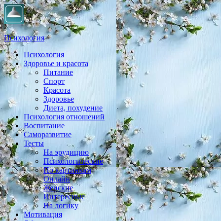
Психология
Психология
Практическая психология, личностный рост, экология,
Здоровье и красота
здоровье, воспитание,
Питание
Спорт
Красота
Здоровье
Диета, похудение
Психология отношений
Воспитание
Саморазвитие
Тесты
На эрудицию
Психологические
По картинкам
Онлайн
Женские
Интересные
На логику
Мотивация