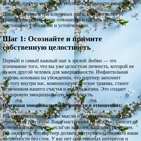
который требует честности, усилий и готовности меняться.
Давайте разберем три ключевых шага, которые помогут
трансформировать ваши отношения и сделать их по-
настоящему глубокими и устойчивыми.
Шаг 1: Осознайте и примите
собственную целостность
Первый и самый важный шаг к зрелой любви — это
понимание того, что вы уже целостная личность, которой не
нужен другой человек для завершенности. Инфантильная
любовь основана на убеждении, что партнер заполнит
пустоту внутри вас, компенсирует детские травмы, станет
источником вашего счастья и смысла жизни. Это создает
нездоровую эмоциональную зависимость.
Признаки эмоциональной незрелости в отношениях:
Вы чувствуете панику при мысли о расставании, даже если
отношения токсичны. Ваше настроение полностью зависит от
поведения партнера — если он холоден, ваш день разрушен.
Вы ожидаете, что партнер должен интуитивно понимать ваши
потребности без слов. У вас нет собственных интересов и