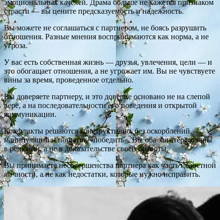
эмоциональных качелей. Драма больше не кажется признаком
страсти — вы цените предсказуемость и надежность.
Вы можете не соглашаться с партнером, не боясь разрушить
отношения. Разные мнения воспринимаются как норма, а не
угроза.
У вас есть собственная жизнь — друзья, увлечения, цели — и
это обогащает отношения, а не угрожает им. Вы не чувствуете
вины за время, проведенное отдельно.
Вы доверяете партнеру, и это доверие основано не на слепой
вере, а на последовательности его поведения и открытой
коммуникации.
Конфликты решаются конструктивно, без оскорблений,
манипуляций и попыток «победить». Вы оба заинтересованы
в решении, а не в доказательстве своей правоты.
Вы принимаете несовершенства партнера как часть целостной
личности, а не как недостатки, которые нужно исправить.