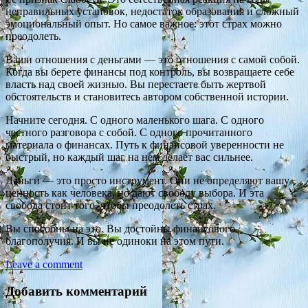
неправильных установок, недостаток образования и сложный
эмоциональный опыт. Но самое важное: этот страх можно
преодолеть.
Ваши отношения с деньгами — это отношения с самой собой.
Когда вы берете финансы под контроль, вы возвращаете себе
власть над своей жизнью. Вы перестаете быть жертвой
обстоятельств и становитесь автором собственной истории.
Начните сегодня. С одного маленького шага. С одного
честного разговора с собой. С одного прочитанного
материала о финансах. Путь к финансовой уверенности не
быстрый, но каждый шаг на нем делает вас сильнее.
Деньги — это просто инструмент. Они не определяют вашу
ценность как человека, но дают свободу выбора. И эта
свобода стоит того, чтобы преодолеть страх.
Вы способны на это. Вы достойны финансового
благополучия. И вы не одиноки на этом пути.
Leave a comment
Добавить комментарий