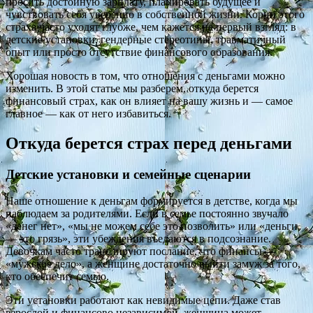
просить достойную зарплату, планировать будущее и
чувствовать себя уверенно в собственной жизни. Корни этого
страха часто уходят глубже, чем кажется на первый взгляд: в
детские установки, гендерные стереотипы, травматичный
опыт или просто отсутствие финансового образования.
Хорошая новость в том, что отношения с деньгами можно
изменить. В этой статье мы разберем, откуда берется
финансовый страх, как он влияет на вашу жизнь и — самое
главное — как от него избавиться.
Откуда берется страх перед деньгами
Детские установки и семейные сценарии
Наше отношение к деньгам формируется в детстве, когда мы
наблюдаем за родителями. Если в семье постоянно звучало
«денег нет», «мы не можем себе это позволить» или «деньги
— это грязь», эти убеждения въедаются в подсознание.
Девочкам часто транслируют послание, что финансы —
«мужское дело», а женщине достаточно выйти замуж за того,
кто обеспечит семью.
Эти установки работают как невидимые цепи. Даже став
взрослой и финансово независимой, женщина может