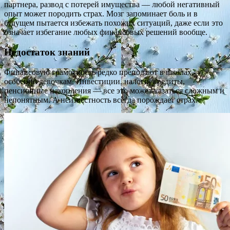
партнера, развод с потерей имущества — любой негативный
опыт может породить страх. Мозг запоминает боль и в
будущем пытается избежать похожих ситуаций, даже если это
означает избегание любых финансовых решений вообще.
Недостаток знаний
Финансовую грамотность редко преподают в школах,
особенно девочкам. Инвестиции, налоги, кредиты,
пенсионные накопления — все это может казаться сложным и
непонятным. А неизвестность всегда порождает страх.