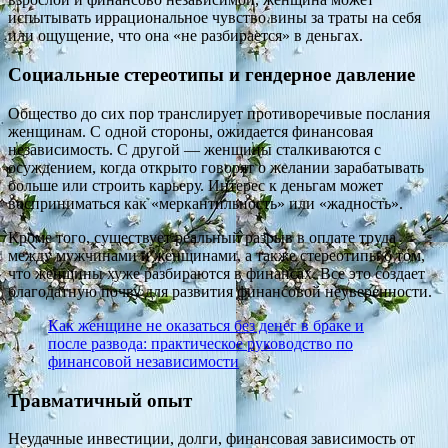
испытывать иррациональное чувство вины за траты на себя
или ощущение, что она «не разбирается» в деньгах.
Социальные стереотипы и гендерное давление
Общество до сих пор транслирует противоречивые послания
женщинам. С одной стороны, ожидается финансовая
независимость. С другой — женщины сталкиваются с
осуждением, когда открыто говорят о желании зарабатывать
больше или строить карьеру. Интерес к деньгам может
восприниматься как «меркантильность» или «жадность».
Кроме того, существует реальный разрыв в оплате труда
между мужчинами и женщинами, а также стереотипы о том,
что женщины хуже разбираются в финансах. Все это создает
благодатную почву для развития финансовой неуверенности.
Как женщине не оказаться без денег в браке и
после развода: практическое руководство по
финансовой независимости
Травматичный опыт
Неудачные инвестиции, долги, финансовая зависимость от