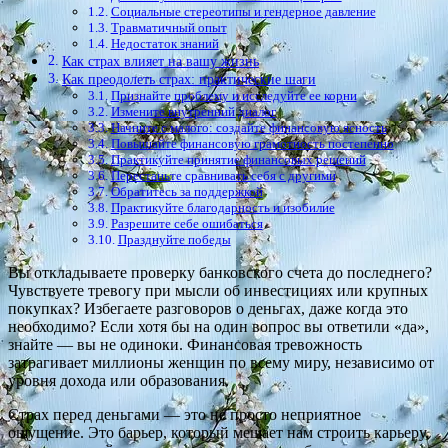
Социальные стереотипы и гендерное давление
Травматичный опыт
Недостаток знаний
Как страх влияет на вашу жизнь
Как преодолеть страх: практические шаги
Признайте проблему и исследуйте ее корни
Измените внутренний диалог
Начните с малого: создайте финансовую ясность
Повышайте финансовую грамотность постепенно
Практикуйте принятие финансовых решений
Перестаньте сравнивать себя с другими
Обратитесь за поддержкой
Практикуйте благодарность и изобилие
Разрешите себе ошибаться
Празднуйте победы
Вы откладываете проверку банковского счета до последнего?
Чувствуете тревогу при мысли об инвестициях или крупных
покупках? Избегаете разговоров о деньгах, даже когда это
необходимо? Если хотя бы на один вопрос вы ответили «да»,
знайте — вы не одиноки. Финансовая тревожность
затрагивает миллионы женщин по всему миру, независимо от
уровня дохода или образования.
Страх перед деньгами — это не просто неприятное
ощущение. Это барьер, который мешает нам строить карьеру,