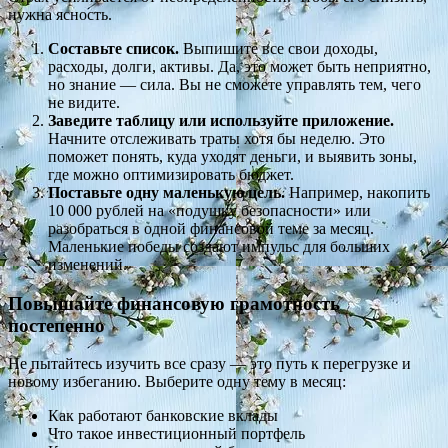
нужна ясность.
Составьте список.
Выпишите все свои доходы,
расходы, долги, активы. Да, это может быть неприятно,
но знание — сила. Вы не сможете управлять тем, чего
не видите.
Заведите таблицу или используйте приложение.
Начните отслеживать траты хотя бы неделю. Это
поможет понять, куда уходят деньги, и выявить зоны,
где можно оптимизировать бюджет.
Поставьте одну маленькую цель.
Например, накопить
10 000 рублей на «подушку безопасности» или
разобраться в одной финансовой теме за месяц.
Маленькие победы создают импульс для больших
изменений.
Повышайте финансовую грамотность
постепенно
Не пытайтесь изучить все сразу — это путь к перегрузке и
новому избеганию. Выберите одну тему в месяц:
Как работают банковские вклады
Что такое инвестиционный портфель