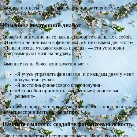
Запишите ответы. Часто само осознание паттернов уже
снижает их власть над нами.
Измените внутренний диалог
Обратите внимание на то, как вы говорите о деньгах с собой.
«Я ничего не понимаю в финансах», «Я не создана для этого»,
«Деньги всегда утекают сквозь пальцы» — эти установки
программируют мозг на неудачу.
Замените их на более конструктивные:
«Я учусь управлять финансами, и с каждым днем у меня
получается лучше»
«Я достойна финансового благополучия»
«Я способна принимать взвешенные финансовые
решения»
Повторяйте новые установки ежедневно. Мозг постепенно
начнет воспринимать их как истину.
Начните с малого: создайте финансовую ясность
Страх усиливается от неопределенности. Чтобы его снизить,