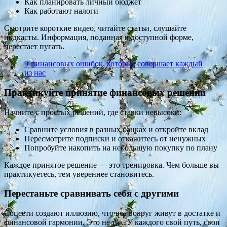
Как планировать личный бюджет
Как работают налоги
Смотрите короткие видео, читайте статьи, слушайте
подкасты. Информация, поданная в доступной форме,
перестает пугать.
9 финансовых ошибок, которые совершает каждый
из нас
Практикуйте принятие финансовых решений
Начните с простых решений, где ставки невысоки:
Сравните условия в разных банках и откройте вклад
Пересмотрите подписки и откажитесь от ненужных
Попробуйте накопить на небольшую покупку по плану
Каждое принятое решение — это тренировка. Чем больше вы
практикуетесь, тем увереннее становитесь.
Перестаньте сравнивать себя с другими
Соцсети создают иллюзию, что все вокруг живут в достатке и
финансовой гармонии. Это не так. У каждого свой путь, свои