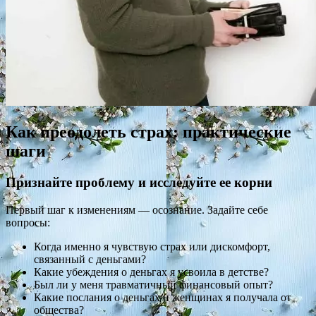
Как преодолеть страх: практические
шаги
Признайте проблему и исследуйте ее корни
Первый шаг к изменениям — осознание. Задайте себе
вопросы:
Когда именно я чувствую страх или дискомфорт,
связанный с деньгами?
Какие убеждения о деньгах я усвоила в детстве?
Был ли у меня травматичный финансовый опыт?
Какие послания о деньгах и женщинах я получала от
общества?