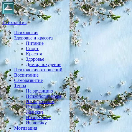
Психология
Психология
Практическая психология, личностный рост, экология,
Здоровье и красота
здоровье, воспитание,
Питание
Спорт
Красота
Здоровье
Диета, похудение
Психология отношений
Воспитание
Саморазвитие
Тесты
На эрудицию
Психологические
По картинкам
Онлайн
Женские
Интересные
На логику
Мотивация