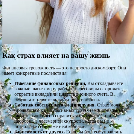
Как страх влияет на вашу жизнь
Финансовая тревожность — это не просто дискомфорт. Она
имеет конкретные последствия:
Избегание финансовых решений.
Вы откладываете
важные шаги: смену работы, переговоры о зарплате,
открытие вклада или инвестиционного счета. В
результате теряете возможности и деньги.
Саботаж собственного благополучия.
Страх может
проявляться в импульсивных тратах (эмоциональный
шопинг как способ справиться с тревогой) или,
наоборот, в чрезмерной скупости, когда вы не
позволяете себе даже необходимое.
Зависимость от других.
Если вы боитесь управлять