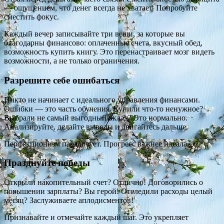
— ощущением, что денег всегда не хватает. Попробуйте
сместить фокус.
Каждый вечер записывайте три вещи, за которые вы
благодарны финансово: оплаченные счета, вкусный обед,
возможность купить книгу. Это перенастраивает мозг видеть
возможности, а не только ограничения.
Разрешите себе ошибаться
Никто не начинает с идеального управления финансами.
Ошибки — это часть обучения. Купили что-то ненужное?
Выбрали не самый выгодный вклад? Это нормально.
Анализируйте, делайте выводы и двигайтесь дальше.
Перфекционизм парализует. Прогресс важнее идеала.
Празднуйте победы
Открыли накопительный счет? Отлично! Договорились о
повышении зарплаты? Вы герой! Отследили расходы целый
месяц? Заслуживаете аплодисментов!
Признавайте и отмечайте каждый шаг. Это укрепляет