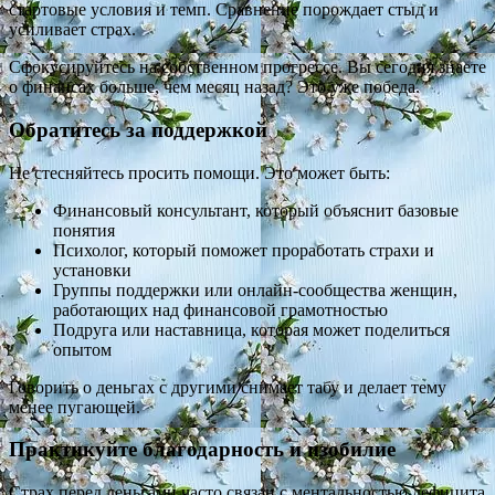
стартовые условия и темп. Сравнение порождает стыд и
усиливает страх.
Сфокусируйтесь на собственном прогрессе. Вы сегодня знаете
о финансах больше, чем месяц назад? Это уже победа.
Обратитесь за поддержкой
Не стесняйтесь просить помощи. Это может быть:
Финансовый консультант, который объяснит базовые
понятия
Психолог, который поможет проработать страхи и
установки
Группы поддержки или онлайн-сообщества женщин,
работающих над финансовой грамотностью
Подруга или наставница, которая может поделиться
опытом
Говорить о деньгах с другими снимает табу и делает тему
менее пугающей.
Практикуйте благодарность и изобилие
Страх перед деньгами часто связан с ментальностью дефицита