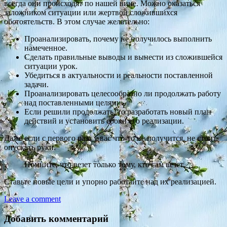
всегда они происходят по нашей вине. Можно оказаться
заложником ситуации или жертвой сложившихся
обстоятельств. В этом случае желательно:
Проанализировать, почему не получилось выполнить
намеченное.
Сделать правильные выводы и вынести из сложившейся
ситуации урок.
Убедиться в актуальности и реальности поставленной
задачи.
Проанализировать целесообразно ли продолжать работу
над поставленными целями.
Если решили продолжать, то разработать новый план
действий и установить сроки его реализации.
Даже если с первого раза у вас что-то не получится, не стоит
опускать руки.
Помните, что везет только тому, кто сам везет.
Ставьте новые цели и упорно работайте над их реализацией.
Leave a comment
Добавить комментарий