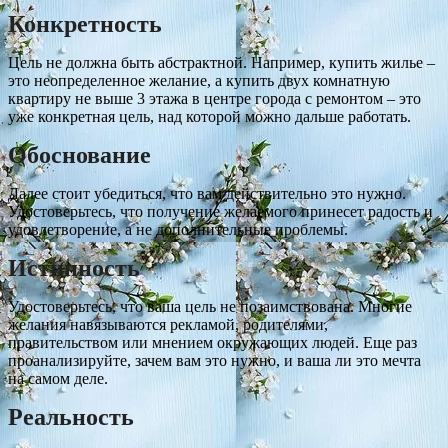
Конкретность
Цель не должна быть абстрактной. Например, купить жилье –
это неопределенное желание, а купить двух комнатную
квартиру не выше 3 этажа в центре города с ремонтом – это
уже конкретная цель, над которой можно дальше работать.
Обоснование
Далее стоит убедиться, что вам действительно это нужно.
Удостоверьтесь, что получение желаемого принесет радость и
удовлетворение, а не дополнительные проблемы.
Истинность
Удостоверьтесь, что ваша цель не позаимствована. Многие
желания навязываются рекламой, родителями,
правительством или мнением окружающих людей. Еще раз
проанализируйте, зачем вам это нужно, и ваша ли это мечта
на самом деле.
Реальность