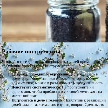
Рабочие инструменты
Чтобы быстрее достигать поставленных целей применяйте
следующие эффективные инструменты.
Создайте подходящее окружение.
Погрузившись в
среду единомышленников и людей, которые вас
вдохновляют, можно в разы повысить продуктивность.
Действуйте систематически.
Не пропускайте ни
одного дня, чтобы приблизиться к своей мечте хоть на
маленький шаг.
Погрузитесь в дело с головой
. Приступив к реализации
своей задачи, максимально изучите вопрос. Сделать это