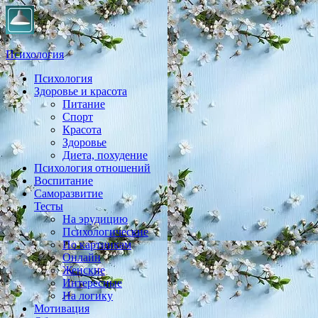
Психология
Психология
Практическая психология, личностный рост, экология,
Здоровье и красота
здоровье, воспитание,
Питание
Спорт
Красота
Здоровье
Диета, похудение
Психология отношений
Воспитание
Саморазвитие
Тесты
На эрудицию
Психологические
По картинкам
Онлайн
Женские
Интересные
На логику
Мотивация