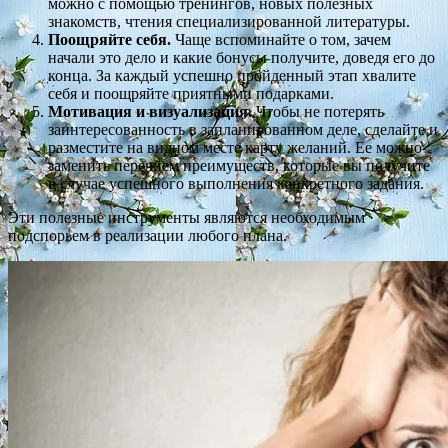
можно с помощью тренингов, новых полезных
знакомств, чтения специализированной литературы.
Поощряйте себя.
Чаще вспоминайте о том, зачем
начали это дело и какие бонусы получите, доведя его до
конца. За каждый успешно пройденный этап хвалите
себя и поощряйте приятными подарками.
Мотивация и визуализация.
Чтобы не потерять
заинтересованность в запланированном деле, сделайте и
разместите на видном месте карту желаний. Ее можно
заменить перечнем преимуществ, которые вы получите
в случае успешного выполнения конкретного задания.
Эти полезные инструменты являются необходимым
подспорьем в реализации любого плана.