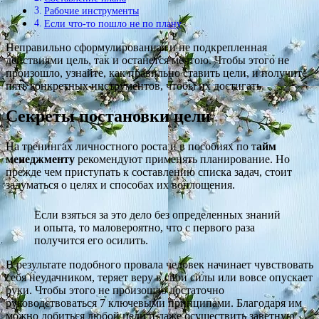
Рабочие инструменты
Если что-то пошло не по плану
Неправильно сформулированная и не подкрепленная
действиями цель, так и останется мечтою. Чтобы этого не
произошло, узнайте, как правильно ставить цели, и получите
пять конкретных инструментов, чтобы их достигать.
Секреты постановки цели
На тренингах личностного роста и в пособиях по т
айм
менеджменту
рекомендуют применять планирование. Но
прежде чем приступать к составлению списка задач, стоит
задуматься о целях и способах их воплощения.
Если взяться за это дело без определенных знаний
и опыта, то маловероятно, что с первого раза
получится его осилить.
В результате подобного провала человек начинает чувствовать
себя неудачником, теряет веру в свои силы или вовсе опускает
руки. Чтобы этого не произошло достаточно
руководствоваться 7 ключевыми принципами. Благодаря им
можно добиться любой цели и даже осуществить заветную