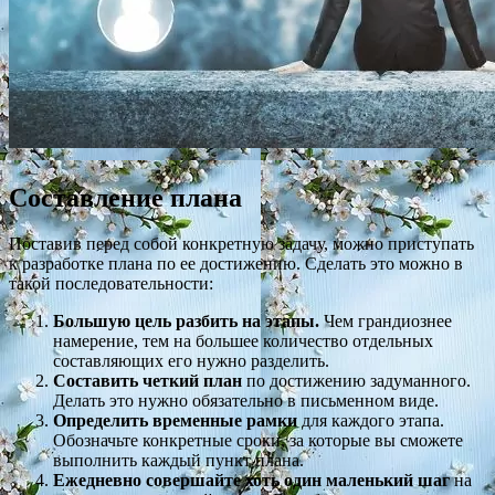
Составление плана
Поставив перед собой конкретную задачу, можно приступать
к разработке плана по ее достижению. Сделать это можно в
такой последовательности:
Большую цель разбить на этапы.
Чем грандиознее
намерение, тем на большее количество отдельных
составляющих его нужно разделить.
Составить четкий план
по достижению задуманного.
Делать это нужно обязательно в письменном виде.
Определить временные рамки
для каждого этапа.
Обозначьте конкретные сроки, за которые вы сможете
выполнить каждый пункт плана.
Ежедневно совершайте хоть один маленький шаг
на