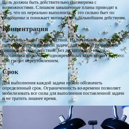
Цель должна быть действительно соизмерима с
возможностями. Слишком завышенные планы приводят к
тому, что их нереально выполнить. А это сильно бьет по
самооценке и понижает мотивацию к дальнейшим действиям.
Концентрация
Одна цель – один план действий. На начальном этапе лучше
потренироваться на одной задаче, для которой разработать
пошаговый план действий. Без достаточного опыта,
постановка нескольких одновременных задач вводит в стресс
или грозит переутомлением.
Срок
Для выполнения каждой задачи нужно обозначить
определенный срок. Ограниченность во времени позволяет
мобилизовать все силы для выполнения поставленной задачи
и не тратить лишнее время.