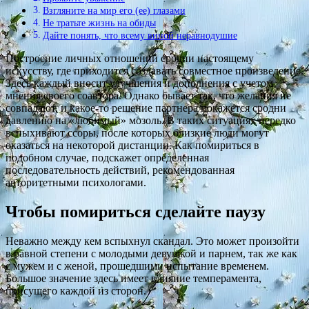
Взгляните на мир его (ее) глазами
Не тратьте жизнь на обиды
Дайте понять, что всему виной неравнодушие
Построение личных отношений сродни настоящему
искусству, где приходится создавать совместное произведение.
Здесь каждый вносит улучшения и дополнения с учетом
мнения своего соавтора. Однако бывает так, что желания не
совпадают, и какое-то решение партнера покажется сродни
давлению на «любимый» мозоль. В таких ситуациях нередко
вспыхивают ссоры, после которых близкие люди могут
оказаться на некоторой дистанции. Как помириться в
подобном случае, подскажет определенная
последовательность действий, рекомендованная
авторитетными психологами.
Чтобы помириться сделайте паузу
Неважно между кем вспыхнул скандал. Это может произойти
в равной степени с молодыми девушкой и парнем, так же как
с мужем и с женой, прошедшими испытание временем.
Большое значение здесь имеет влияние темперамента,
присущего каждой из сторон.