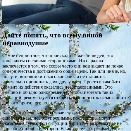
Дайте понять, что всему виной
неравнодушие
Самое неприятное, что происходит в жизни людей, это
конфликты со своими сторонниками. Но парадокс
заключается в том, что ссоры часто они возникают на почве
соперничества к достижению общей цели. Так или иначе, но,
по сути, виновники такого конфликта не пытаются
изначально причинить друг другу вред. Просто в какой-то
момент их действия оказались несогласованными. Это
смешно и обидно одновременно. Чтобы избегать таких
ситуаций, рекомендуется отказаться от попыток осчастливить
другого против его воли.
Как это ни печально, но бывает так, что отношения, которые
еще вчера казались безупречными, после ссоры могут
оказаться в тупиковой ситуации. При этом разрешить ее не
способна ни одна из сторон. В таких случаях рекомендуется