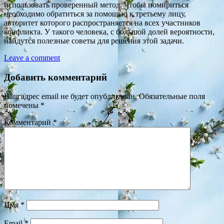
использовать проверенный метод. Чтобы помириться
необходимо обратиться за помощью к третьему лицу,
авторитет которого распространяется на всех участников
конфликта. У такого человека, с большой долей вероятности,
найдутся полезные советы для решения этой задачи.
Leave a comment
Добавить комментарий
Ваш адрес email не будет опубликован.
Обязательные поля
помечены
*
Комментарий
*
Имя
*
Email
*