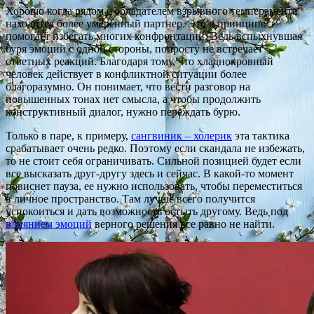
Хорошо когда рядом с обладателем взрывного темперамента
находится более умеренный партнер. Это в принципе
помогает избегать многих конфронтаций. Ведь вспыхнувшая
буря эмоций с одной стороны, попросту не встречает
ответных реакций. Благодаря тому, что хладнокровный
человек действует в конфликтной ситуации более
благоразумно. Он понимает, что вести разговор на
повышенных тонах нет смысла, а чтобы продолжить
конструктивный диалог, нужно переждать бурю.
Только в паре, к примеру,
сангвиник – холерик
эта тактика
срабатывает очень редко. Поэтому если скандала не избежать,
то не стоит себя ограничивать. Сильной позицией будет если
все высказать друг-другу здесь и сейчас. В какой-то момент
повиснет пауза, ее нужно использовать, чтобы переместиться
в личное пространство. Там лучше всего получится
успокоиться и дать возможность остыть другому. Ведь под
влиянием эмоций
верного решения все равно не найти.