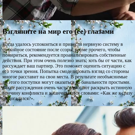
Взгляните на мир его (ее) глазами
Когда удалось успокоиться и привести нервную систему в
спокойное состояние после ссоры, кроме прочего, чтобы
помириться, рекомендуется проанализировать собственные
действия. При этом очень полезно знать, хоть бы от части, как
рассуждает ваш партнер. Это поможет оценить ситуацию с
его точки зрения. Попытка смоделировать взгляд со стороны
многое расставит на свои места. В результате необъяснимые
до этого поступки могут оказаться до банальности простыми.
Такие рассуждения очень часто помогают раскрыть истинную
причину конфликта и заканчиваются словами: «Как же я сразу
не догадался?».