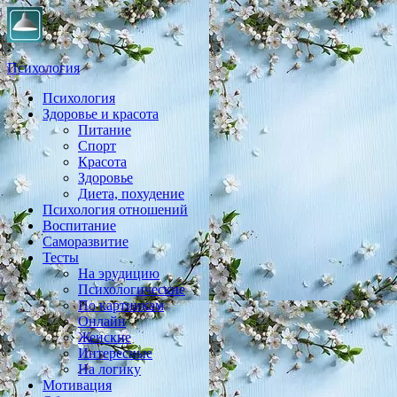
Психология
Психология
Практическая психология, личностный рост, экология,
Здоровье и красота
здоровье, воспитание,
Питание
Спорт
Красота
Здоровье
Диета, похудение
Психология отношений
Воспитание
Саморазвитие
Тесты
На эрудицию
Психологические
По картинкам
Онлайн
Женские
Интересные
На логику
Мотивация