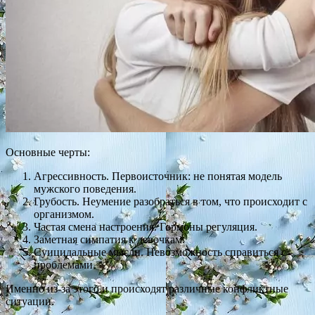
Основные черты:
Агрессивность. Первоисточник: не понятая модель
мужского поведения.
Грубость. Неумение разобраться в том, что происходит с
организмом.
Частая смена настроения. Гормоны регуляция.
Заметная симпатия к девочкам.
Суицидальные мысли. Невозможность справиться с
проблемами.
Именно из-за этого и происходят различные конфликтные
ситуации.