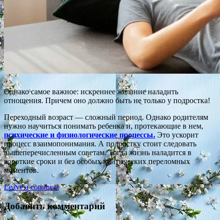
Однако самое важное: искреннее желание наладить
отношения. Причем оно должно быть не только у подростка!
Переходный возраст — сложный период. Однако родителям
нужно научиться понимать ребенка и, протекающие в нем,
психические и физиологические процессы.
Это ускорит
процесс взаимопонимания. А подростку стоит следовать
вышеперечисленным советам. Тогда жизнь наладится в
короткие сроки и без особых критических переломных
моментов.
Leave a comment
Добавить комментарий