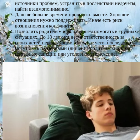
источники проблем, устранить в последствии недочеты,
найти взаимопонимание.
Дальше больше времени проводить вместе. Хорошие
отношения нужно поддерживать. Иначе есть риск
возникновения конфликтов.
Позволить родителям в дальнейшем помогать в трудных
ситуациях. До 18 лет они несут ответственность за
своих детей перед законом. В случае чего, последствия
могут быть плачевными (лишение родительских прав,
штрафные санкции или уголовное заключение).