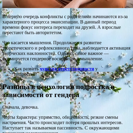
В первую очередь конфликты с родителями начинаются из-за
характерного процесса эмансипации. В данный период
времени фокус интереса переходит на друзей. А взрослые
перестают быть авторитетом.
Что касается мышления. Продолжается развитие
теоретического и рефлексивного типа, наблюдается активация
творческих наклонностей. Однако, самое важное —
формируется гендерное восприятие и мышление.
Как развить
чувство ответственности
у
подростка?
Разница в психологии подростка в
зависимости от гендера
Сначала, девочка.
Черты характера: упрямство, обидчивость, резкие смены
настроения. Часто происходит потеря прошлых интересов.
Наступает так называемая пассивность. С окружающими