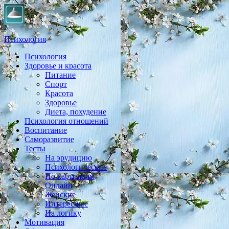
Психология
Психология
Практическая психология, личностный рост, экология,
Здоровье и красота
здоровье, воспитание,
Питание
Спорт
Красота
Здоровье
Диета, похудение
Психология отношений
Воспитание
Саморазвитие
Тесты
На эрудицию
Психологические
По картинкам
Онлайн
Женские
Интересные
На логику
Мотивация