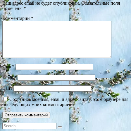
Ваш адрес email не будет опубликован.
Обязательные поля
помечены
*
Комментарий
*
Имя
*
Email
*
Сайт
Сохранить моё имя, email и адрес сайта в этом браузере для
последующих моих комментариев.
Search
for: