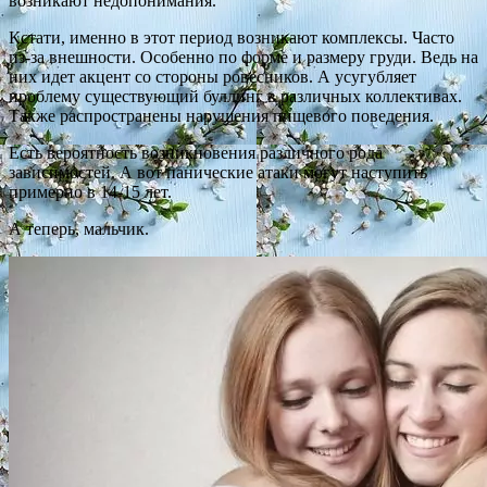
возникают недопонимания.
Кстати, именно в этот период возникают комплексы. Часто
из-за внешности. Особенно по форме и размеру груди. Ведь на
них идет акцент со стороны ровесников. А усугубляет
проблему существующий буллинг в различных коллективах.
Также распространены нарушения пищевого поведения.
Есть вероятность возникновения различного рода
зависимостей. А вот панические атаки могут наступить
примерно в 14-15 лет.
А теперь, мальчик.