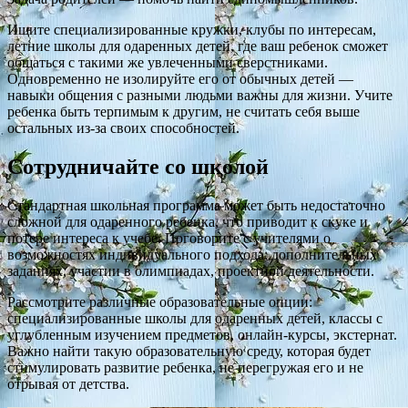
Ищите специализированные кружки, клубы по интересам,
летние школы для одаренных детей, где ваш ребенок сможет
общаться с такими же увлеченными сверстниками.
Одновременно не изолируйте его от обычных детей —
навыки общения с разными людьми важны для жизни. Учите
ребенка быть терпимым к другим, не считать себя выше
остальных из-за своих способностей.
Сотрудничайте со школой
Стандартная школьная программа может быть недостаточно
сложной для одаренного ребенка, что приводит к скуке и
потере интереса к учебе. Поговорите с учителями о
возможностях индивидуального подхода: дополнительных
заданиях, участии в олимпиадах, проектной деятельности.
Рассмотрите различные образовательные опции:
специализированные школы для одаренных детей, классы с
углубленным изучением предметов, онлайн-курсы, экстернат.
Важно найти такую образовательную среду, которая будет
стимулировать развитие ребенка, не перегружая его и не
отрывая от детства.