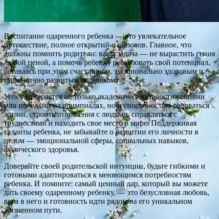
Воспитание одаренного ребенка — это увлекательное
путешествие, полное открытий и вызовов. Главное, что
должны помнить родители: ваша задача — не вырастить гения
любой ценой, а помочь ребенку реализовать свой потенциал,
оставаясь при этом счастливым, эмоционально здоровым и
гармонично развитым человеком.
Успех измеряется не только академическими достижениями
или победами на олимпиадах, но и способностью радоваться
жизни, строить отношения с людьми, справляться с
трудностями и находить свое место в мире. Поддерживая
таланты ребенка, не забывайте о развитии его личности в
целом — эмоциональной сферы, социальных навыков,
физического здоровья.
Доверяйте своей родительской интуиции, будьте гибкими и
готовыми адаптироваться к меняющимся потребностям
ребенка. И помните: самый ценный дар, который вы можете
дать своему одаренному ребенку, — это безусловная любовь,
вера в него и готовность идти рядом на его уникальном
жизненном пути.