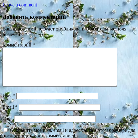
Leave a comment
Добавить комментарий
Ваш адрес email не будет опубликован.
Обязательные поля
помечены
*
Комментарий
*
Имя
*
Email
*
Сайт
Сохранить моё имя, email и адрес сайта в этом браузере для
последующих моих комментариев.