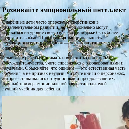
Развивайте эмоциональный интеллект
Одаренные дети часто опережают сверстников в
интеллектуальном развитии, но эмоционально могут
оставаться на уровне своего возраста или даже быть более
чувствительными. Повышенная эмоциональность,
перфекционизм, страх ошибок — частые спутники
одаренности.
Помогайте ребенку понимать и выражать свои эмоции.
Обсуждайте чувства, учите справляться с разочарованиями и
неудачами. Объясняйте, что ошибки — это естественная часть
обучения, а не признак неудачи. Читайте книги о персонажах,
которые сталкивались с трудностями и преодолевали их.
Личный пример эмоциональной зрелости родителей —
лучший учебник для ребенка.