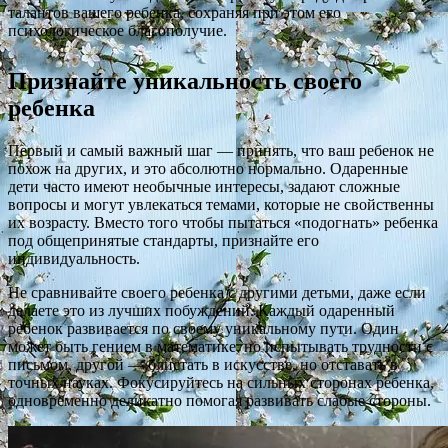
талантов вашего ребенка, сохраняя при этом его
психологическое благополучие.
Признайте уникальность своего
ребенка
Первый и самый важный шаг — принять, что ваш ребенок не
похож на других, и это абсолютно нормально. Одаренные
дети часто имеют необычные интересы, задают сложные
вопросы и могут увлекаться темами, которые не свойственны
их возрасту. Вместо того чтобы пытаться «подогнать» ребенка
под общепринятые стандарты, признайте его
индивидуальность.
Не сравнивайте своего ребенка с другими детьми, даже если
делаете это из лучших побуждений. Каждый одаренный
ребенок развивается по своему уникальному пути. Один
может быть гением в математике, но испытывать трудности с
письмом, другой — блистать в искусстве, но отставать в
точных науках. Фокусируйтесь на сильных сторонах ребенка,
одновременно деликатно помогая развивать слабые стороны.