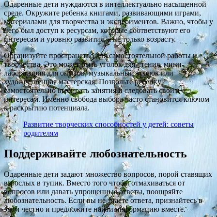
Одаренные дети нуждаются в интеллектуально насыщенной
среде. Окружите ребенка книгами, развивающими играми,
материалами для творчества и экспериментов. Важно, чтобы у
него был доступ к ресурсам, которые соответствуют его
интересам и уровню развития, а не только возрасту.
Организуйте пространство для самостоятельной работы и
творчества. Это может быть уголок для чтения, мини-
лаборатория для опытов, музыкальный уголок или
художественная мастерская. Позвольте ребенку
самостоятельно выбирать занятия и следовать своим
интересам. Именно свобода выбора часто становится ключом
к раскрытию потенциала.
Развитие творческих способностей у детей: советы
родителям
Поддерживайте любознательность
Одаренные дети задают множество вопросов, порой ставящих
взрослых в тупик. Вместо того чтобы отмахиваться от
вопросов или давать упрощенные ответы, поощряйте
любознательность. Если вы не знаете ответа, признайтесь в
этом честно и предложите найти информацию вместе.