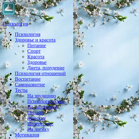
Психология
Психология
Практическая психология, личностный рост, экология,
Здоровье и красота
здоровье, воспитание,
Питание
Спорт
Красота
Здоровье
Диета, похудение
Психология отношений
Воспитание
Саморазвитие
Тесты
На эрудицию
Психологические
По картинкам
Онлайн
Женские
Интересные
На логику
Мотивация