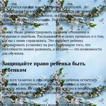
Дети учатся прежде всего на примере родителей.
Демонстрируйте собственную увлеченность обучением и
саморазвитием. Читайте книги, осваивайте новые навыки,
делитесь своими открытиями. Показывайте, что учиться
интересно в любом возрасте.
Важно также демонстрировать здоровое отношение к
неудачам и ошибкам. Рассказывайте о своих промахах и о том,
как вы с ними справлялись. Это поможет ребенку
сформировать установку на рост, понимание того, что
способности можно развивать, а неудачи — это возможности
для обучения.
Защищайте право ребенка быть
ребенком
При всех талантах и способностях ваш ребенок остается
ребенком с потребностью в любви, принятии и просто
радости жизни. Не превращайте его детство в непрерывную
гонку за достижениями. Позволяйте играть, дурачиться,
мечтать, скучать.
Не навешивайте на ребенка ярлык «вундеркинда» и не