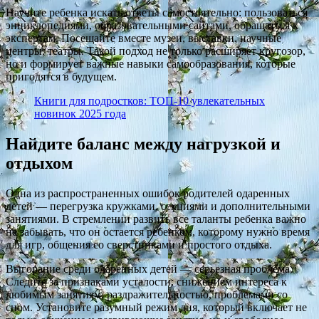
Научите ребенка искать ответы самостоятельно: пользоваться
энциклопедиями, образовательными сайтами, обращаться к
экспертам. Посещайте вместе музеи, выставки, научные
центры, театры. Такой подход не только расширяет кругозор,
но и формирует важные навыки самообразования, которые
пригодятся в будущем.
Книги для подростков: ТОП-10 увлекательных
новинок 2025 года
Найдите баланс между нагрузкой и
отдыхом
Одна из распространенных ошибок родителей одаренных
детей — перегрузка кружками, секциями и дополнительными
занятиями. В стремлении развить все таланты ребенка важно
не забывать, что он остается ребенком, которому нужно время
для игр, общения со сверстниками и простого отдыха.
Выгорание среди одаренных детей — серьезная проблема.
Следите за признаками усталости: снижением интереса к
любимым занятиям, раздражительностью, проблемами со
сном. Установите разумный режим дня, который включает не