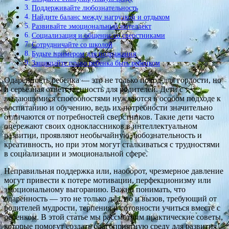
Поддерживайте любознательность
Найдите баланс между нагрузкой и отдыхом
Развивайте эмоциональный интеллект
Социализация и общение со сверстниками
Сотрудничайте со школой
Будьте примером для подражания
Защищайте право ребенка быть ребенком
Одаренность ребенка — это не только повод для гордости, но
и серьезная ответственность для родителей. Дети с
выдающимися способностями нуждаются в особом подходе к
воспитанию и обучению, ведь их потребности значительно
отличаются от потребностей сверстников. Такие дети часто
опережают своих одноклассников в интеллектуальном
развитии, проявляют необычайную любознательность и
креативность, но при этом могут сталкиваться с трудностями
в социализации и эмоциональной сфере.
Неправильная поддержка или, наоборот, чрезмерное давление
могут привести к потере мотивации, перфекционизму или
эмоциональному выгоранию. Важно понимать, что
одаренность — это не только дар, но и вызов, требующий от
родителей мудрости, терпения и готовности учиться вместе с
ребенком. В этой статье мы рассмотрим практические советы,
которые помогут создать благоприятную среду для развития