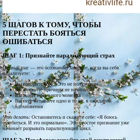
5 ШАГОВ К ТОМУ, ЧТОБЫ
ПЕРЕСТАТЬ БОЯТЬСЯ
ОШИБАТЬСЯ
ШАГ 1: Признайте парализующий страх
Первый шаг — это осознание. Заметьте, когда вы себя
парализуете:
Вы говорите себе: «Это не получится»
Вы находите причины не начинать
Вы ждёте идеального момента
Вы перечитываете одно и то же, в ожидании
вдохновения
Что делать:
Остановитесь и скажите себе: «Я боюсь
ошибиться. И это нормально». Это простое признание уже
начинает разрывать парализующий цикл.