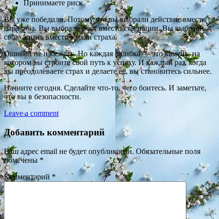
Принимаете риск
Вы уже победили. Потому что вы выбрали действие вместо
паралича. Вы выбрали рост вместо стагнации. Вы выбрали
свою жизнь вместо жизни страха.
Ошибок не избежать. Но каждая ошибка — это камень, на
котором вы строите свой путь к успеху. И каждый раз, когда
вы преодолеваете страх и делаете её, вы становитесь сильнее.
Начните сегодня. Сделайте что-то, чего боитесь. И заметьте,
что вы в безопасности.
Leave a comment
Добавить комментарий
Ваш адрес email не будет опубликован.
Обязательные поля
помечены
*
Комментарий
*