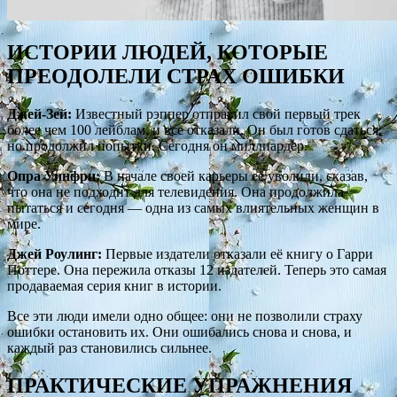
ИСТОРИИ ЛЮДЕЙ, КОТОРЫЕ
ПРЕОДОЛЕЛИ СТРАХ ОШИБКИ
Джей-Зей:
Известный рэппер отправил свой первый трек
более чем 100 лейблам, и все отказали. Он был готов сдаться,
но продолжил попытки. Сегодня он миллиардер.
Опра Уинфри:
В начале своей карьеры её уволили, сказав,
что она не подходит для телевидения. Она продолжила
пытаться и сегодня — одна из самых влиятельных женщин в
мире.
Джей Роулинг:
Первые издатели отказали её книгу о Гарри
Поттере. Она пережила отказы 12 издателей. Теперь это самая
продаваемая серия книг в истории.
Все эти люди имели одно общее: они не позволили страху
ошибки остановить их. Они ошибались снова и снова, и
каждый раз становились сильнее.
ПРАКТИЧЕСКИЕ УПРАЖНЕНИЯ