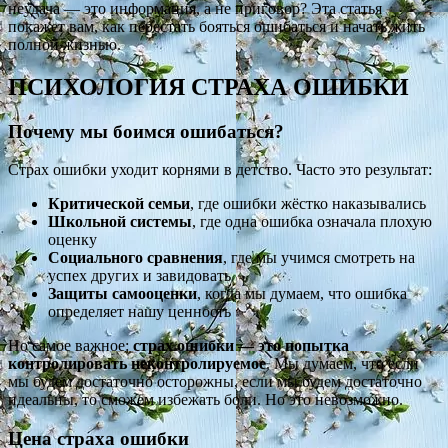
неудача — это информация, а не приговор? Эта статья
покажет вам, как перестать бояться ошибаться и начать жить
полной жизнью.
ПСИХОЛОГИЯ СТРАХА ОШИБКИ
Почему мы боимся ошибаться?
Страх ошибки уходит корнями в детство. Часто это результат:
Критической семьи
, где ошибки жёстко наказывались
Школьной системы
, где одна ошибка означала плохую
оценку
Социального сравнения
, где мы учимся смотреть на
успех других и завидовать
Защиты самооценки
, когда мы думаем, что ошибка
определяет нашу ценность
Но самое важное:
страх ошибки — это попытка
контролировать неконтролируемое
. Мы думаем, что если
мы будем достаточно осторожны, если мы будем достаточно
идеальны, то сможем избежать боли. Но это невозможно.
Цена страха ошибки