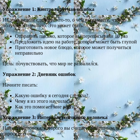
Упражнение 1: Контролируемая ошибка
На этой неделе сделайте что-то, о чём вы думаете, что не
получится идеально. Это может быть:
Отправить письмо, которое вы переписывали 10 раз
Предложить идею на работе, которая может быть глупой
Приготовить новое блюдо, которое может получиться
неправильно
Цель: почувствовать, что мир не развалился.
Упражнение 2: Дневник ошибок
Начните писать:
Какую ошибку я сегодня сделала?
Чему я из этого научилась?
Как это помогает мне расти?
Упражнение 3: Интервью успешного человека
Найдите человека, которого вы считаете успешным, и
спросите его: