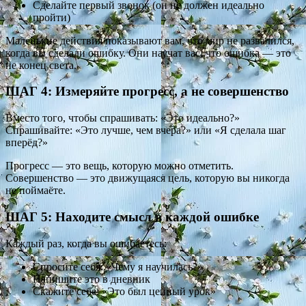
Сделайте первый звонок (он не должен идеально
пройти)
Маленькие действия показывают вам, что мир не развалился,
когда вы сделали ошибку. Они научат вас, что ошибка — это
не конец света.
ШАГ 4: Измеряйте прогресс, а не совершенство
Вместо того, чтобы спрашивать: «Это идеально?»
Спрашивайте: «Это лучше, чем вчера?» или «Я сделала шаг
вперёд?»
Прогресс — это вещь, которую можно отметить.
Совершенство — это движущаяся цель, которую вы никогда
не поймаёте.
ШАГ 5: Находите смысл в каждой ошибке
Каждый раз, когда вы ошибаетесь:
Спросите себя: «Чему я научилась?»
Напишите это в дневник
Скажите себе: «Это был ценный урок»