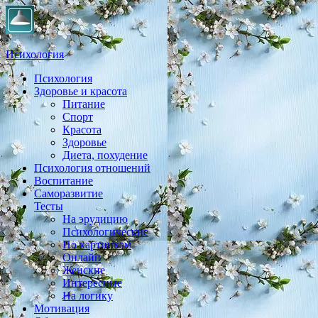
Психология
Психология
Практическая психология, личностный рост, экология,
Здоровье и красота
здоровье, воспитание,
Питание
Спорт
Красота
Здоровье
Диета, похудение
Психология отношений
Воспитание
Саморазвитие
Тесты
На эрудицию
Психологические
По картинкам
Онлайн
Женские
Интересные
На логику
Мотивация