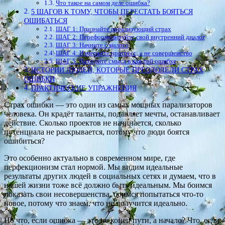
Что такое на самом деле ошибка?
5 ШАГОВ К ТОМУ, ЧТОБЫ ПЕРЕСТАТЬ БОЯТЬСЯ
ОШИБАТЬСЯ
ШАГ 1: Признайте парализующий страх
ШАГ 2: Переформулируйте свой внутренний диалог
ШАГ 3: Начните с малого
ШАГ 4: Измеряйте прогресс, а не совершенство
ШАГ 5: Находите смысл в каждой ошибке
ИСТОРИИ ЛЮДЕЙ, КОТОРЫЕ ПРЕОДОЛЕЛИ СТРАХ
ОШИБКИ
ПРАКТИЧЕСКИЕ УПРАЖНЕНИЯ
Страх ошибки — это один из самых мощных парализаторов
человека. Он крадёт таланты, подавляет мечты, останавливает
действие. Сколько проектов не начинается, сколько
потенциала не раскрывается, потому что люди боятся
ошибиться?
Это особенно актуально в современном мире, где
перфекционизм стал нормой. Мы видим идеальные
результаты других людей в социальных сетях и думаем, что в
нашей жизни тоже всё должно быть идеальным. Мы боимся
показать свои несовершенства, боимся попытаться что-то
новое, потому что знаем, что не получится идеально.
Но что, если ошибка — это не конец пути, а начало? Что, если