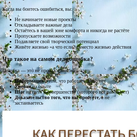
Когда вы боитесь ошибиться, вы:
Не начинаете новые проекты
Откладываете важные дела
Остаётесь в вашей зоне комфорта и никогда не растёте
Пропускаете возможности
Подавляете свой творческий потенциал
Живёте жизнью «а что если?» вместо жизнью действия
Что такое на самом деле ошибка?
Ошибка — это не провал. Ошибка — это:
Информация
о том, что работает, а что нет
Учение
на опыте
Шаг
на пути к совершенству (которого всё равно нет)
Доказательство того, что вы пробуете
, а не
застаиваетесь