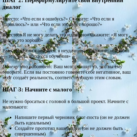
ШАГ 2: Переформулируйте свой внутренний
диалог
Вместо: «Что если я ошибусь?» Скажите: «Что если я
справлюсь?» или «Что если это будет хорошо?»
Вместо: «Я не могу делать это идеально» Скажите: «Я могу
делать это хорошо»
Вместо: «Если я ошибусь, я неудачница» Скажите: «Ошибка
— это часть процесса обучения»
Почему это работает:
Ваш мозг слышит то, что вы ему
говорите. Если вы постоянно говорите себе негативное, ваш
мозг создаёт реальность, соответствующую этим словам.
ШАГ 3: Начните с малого
Не нужно бросаться с головой в большой проект. Начните с
маленького:
Напишите первый черновик блог-поста (он не должен
быть идеальным)
Создайте прототип вашей идеи (он не должен быть
совершенным)