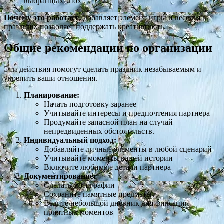
выбранных эпох
Почему это работает:
добавляет элемент игры и веселья в
праздник, позволяет поддержать креативность.
Общие рекомендации по организации
Эти действия помогут сделать праздник незабываемым и
укрепить ваши отношения.
Планирование:
Начать подготовку заранее
Учитывайте интересы и предпочтения партнера
Продумайте запасной план на случай
непредвиденных обстоятельств.
Индивидуальный подход:
Добавляйте личные элементы в любой сценарий
Учитывайте моменты вашей истории
Включите любимые детали партнера
Документирование:
Сделать фотографии
Сохраните памятные предметы
Ведите небольшой дневник дня фиксации
приятных моментов