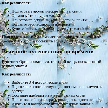
Как реализовать:
Подготовьте ароматические масла и свечи
Организуйте зону для массажа
Приготовьте легкие закуски и детокс-напитки
Создайте расслабляющий плейлист
Купите или самостоятельно сделайте маски для лица
Почему это работает:
помогает расслабиться, отвлечься от
ежедневных забот и посвятить время другу другу.
Вечерние путешествия во времени
Решение:
Организовать тематический вечер, посвященный
разным эпохам.
Как реализовать:
Выберите 3-4 исторические эпохи
Подготовьте соответствующие костюмы или элементы
одежды
Составьте плейлист из музыки разных стран
Приготовьте блюда, характерные для каждого периода
Изучайте и воспроизводите популярные танцы