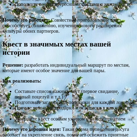
Дополните вечер интересными фактами о каждой
стране
Почему это работает:
Совместное приготовление еды
способствует сближению, изучению нового расширения
культуры обоих партнеров.
Квест в значимых местах вашей
истории
Решение:
разработать индивидуальный маршрут по местам,
которые имеют особое значение для вашей пары.
Как реализовать:
Составьте список важных мест (первое свидание,
первый поцелуй и т.д.)
Подготовьте загадки или подсказки для каждой локации
Прячьте небольшие подарки или записки в каждом
месте.
Завершите квест особым ужином или мероприятием
Почему это хорошая идея:
Такая форма проведения досуга
работает на укрепление связь, помогает освежить приятные