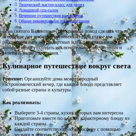
Творческий мастер-класс для двоих
Домашний спа-салон
Вечерние путешествия во времени
Общие рекомендации по организации
День святого Валентина – прекрасный повод сделать что-то
особенное для любимого человека. В этой статье мы
рассмотрим пять нестандартных идей для празднования,
которые помогут создать исключительные впечатления и
укрепить ваши отношения.
Кулинарное путешествие вокруг света
Решение:
Организуйте дома международный
гастрономический вечер, где каждое блюдо представляет
собой разные страны и культуры.
Как реализовать:
Выберите 3-4 страны, кухня которых вам интересна
Приготовьте вместе по одному характерному блюду из
каждой страны.
Создайте соответствующую атмосферу с помощью
музыки и декора