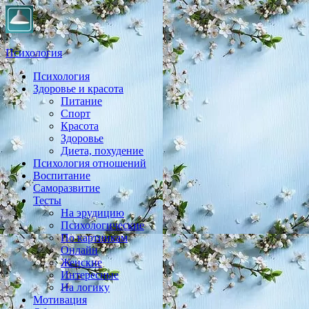
Психология
Психология
Практическая психология, личностный рост, экология,
Здоровье и красота
здоровье, воспитание,
Питание
Спорт
Красота
Здоровье
Диета, похудение
Психология отношений
Воспитание
Саморазвитие
Тесты
На эрудицию
Психологические
По картинкам
Онлайн
Женские
Интересные
На логику
Мотивация