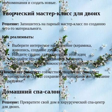
воспоминания и создать новые.
Творческий мастер-класс для двоих
Решение:
Запишитесь на парный мастер-класс по созданию
чего-то материального.
Как реализовать:
Выберите интересное направление (керамика,
живопись, создание духов)
Найдите студию для реализации этой идеи
Создайте что-то, что останется на память
Договоритесь о возможности забрать работу домой
Почему это работает:
совместное творчество развивает
эмоциональную связь и сохраняет материальное напоминание
о празднике.
Домашний спа-салон
Решение:
Превратите свой дом в хирургический спа-центр
для двоих.