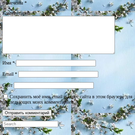
помечены
*
Комментарий
*
Имя
*
Email
*
Сайт
Сохранить моё имя, email и адрес сайта в этом браузере для
последующих моих комментариев.
Search
for: