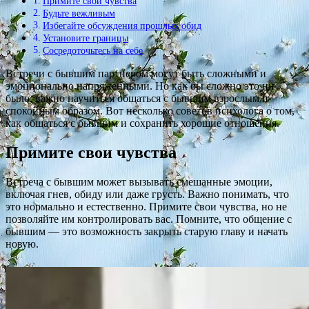
Примите свои чувства
Будьте вежливым
Избегайте обсуждения прошлых обид
Установите границы
Сосредоточьтесь на себе
Встречи с бывшим партнером могут быть сложными и
эмоционально напряженными. Но как бы сложно это ни
было, важно научиться общаться с бывшим взрослым и
спокойным образом. Вот несколько советов психолога о том,
как общаться с бывшим и сохранить хорошие отношения.
Примите свои чувства
Встреча с бывшим может вызывать смешанные эмоции,
включая гнев, обиду или даже грусть. Важно понимать, что
это нормально и естественно. Примите свои чувства, но не
позволяйте им контролировать вас. Помните, что общение с
бывшим — это возможность закрыть старую главу и начать
новую.