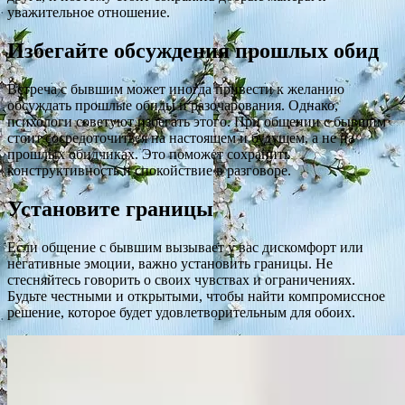
уважительное отношение.
Избегайте обсуждения прошлых обид
Встреча с бывшим может иногда привести к желанию
обсуждать прошлые обиды и разочарования. Однако,
психологи советуют избегать этого. При общении с бывшим
стоит сосредоточиться на настоящем и будущем, а не на
прошлых обидчиках. Это поможет сохранить
конструктивность и спокойствие в разговоре.
Установите границы
Если общение с бывшим вызывает у вас дискомфорт или
негативные эмоции, важно установить границы. Не
стесняйтесь говорить о своих чувствах и ограничениях.
Будьте честными и открытыми, чтобы найти компромиссное
решение, которое будет удовлетворительным для обоих.