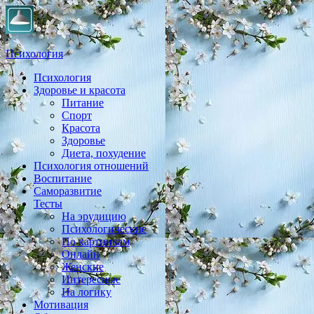
Психология
Психология
Практическая психология, личностный рост, экология,
Здоровье и красота
здоровье, воспитание,
Питание
Спорт
Красота
Здоровье
Диета, похудение
Психология отношений
Воспитание
Саморазвитие
Тесты
На эрудицию
Психологические
По картинкам
Онлайн
Женские
Интересные
На логику
Мотивация