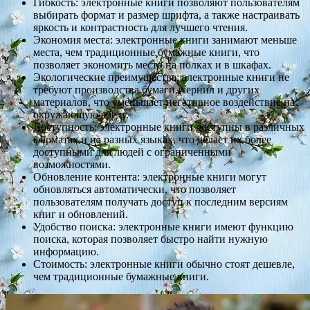
Гибкость: электронные книги позволяют пользователям
выбирать формат и размер шрифта, а также настраивать
яркость и контрастность для лучшего чтения.
Экономия места: электронные книги занимают меньше
места, чем традиционные бумажные книги, что
позволяет экономить место на полках и в шкафах.
Экологические преимущества: электронные книги не
требуют производства бумаги, чернил и других
материалов, что уменьшает негативное воздействие на
окружающую среду.
Доступность: электронные книги доступны в различных
форматах и на разных языках, что делает их более
доступными для людей с ограниченными
возможностями.
Обновление контента: электронные книги могут
обновляться автоматически, что позволяет
пользователям получать доступ к последним версиям
книг и обновлений.
Удобство поиска: электронные книги имеют функцию
поиска, которая позволяет быстро найти нужную
информацию.
Стоимость: электронные книги обычно стоят дешевле,
чем традиционные бумажные книги.