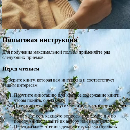
Пошаговая инструкция
Для получения максимальной пользы применяйте ряд
следующих приемов.
Перед чтением
Выберите книгу, которая вам интересна и соответствует
вашим интересам.
Прочтите аннотацию или краткое содержание книги,
чтобы понять, о чем она.
Прочитайте отзывы других читателей, чтобы узнать, что
они думают о книге.
Если у вас есть какие-то вопросы или сомнения по
поводу книги, задайте их автору или издателю.
Перед началом чтения сделайте несколько глубоких