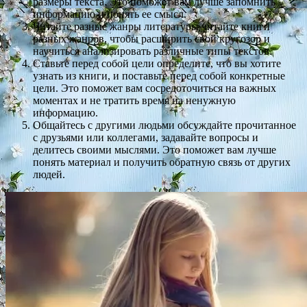
размеры текста. Это поможет вам лучше запомнить
информацию и понять ее смысл.
Читайте разные жанры литературы читайте книги
разных жанров, чтобы расширить свой кругозор и
научиться анализировать различные типы текстов.
Ставьте перед собой цели определите, что вы хотите
узнать из книги, и поставьте перед собой конкретные
цели. Это поможет вам сосредоточиться на важных
моментах и не тратить время на ненужную
информацию.
Общайтесь с другими людьми обсуждайте прочитанное
с друзьями или коллегами, задавайте вопросы и
делитесь своими мыслями. Это поможет вам лучше
понять материал и получить обратную связь от других
людей.