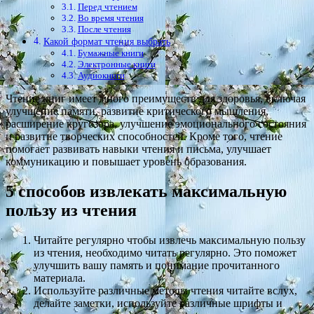
Перед чтением
Во время чтения
После чтения
Какой формат чтения выбрать
Бумажные книги
Электронные книги
Аудиокниги
Чтение книг имеет много преимуществ для здоровья, включая
улучшение памяти, развитие критического мышления,
расширение кругозора, улучшение эмоционального состояния
и развитие творческих способностей. Кроме того, чтение
помогает развивать навыки чтения и письма, улучшает
коммуникацию и повышает уровень образования.
5 способов извлекать максимальную
пользу из чтения
Читайте регулярно чтобы извлечь максимальную пользу
из чтения, необходимо читать регулярно. Это поможет
улучшить вашу память и понимание прочитанного
материала.
Используйте различные методы чтения читайте вслух,
делайте заметки, используйте различные шрифты и