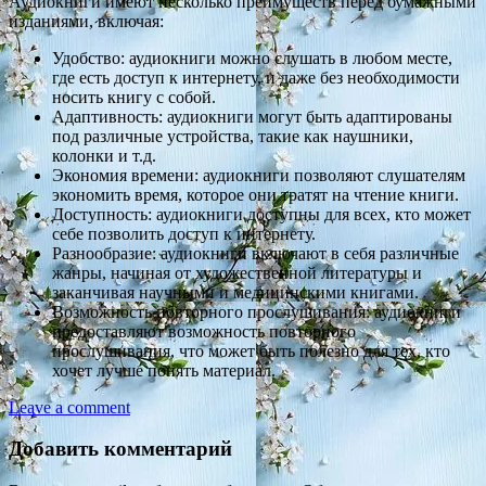
Аудиокниги имеют несколько преимуществ перед бумажными
изданиями, включая:
Удобство: аудиокниги можно слушать в любом месте,
где есть доступ к интернету, и даже без необходимости
носить книгу с собой.
Адаптивность: аудиокниги могут быть адаптированы
под различные устройства, такие как наушники,
колонки и т.д.
Экономия времени: аудиокниги позволяют слушателям
экономить время, которое они тратят на чтение книги.
Доступность: аудиокниги доступны для всех, кто может
себе позволить доступ к интернету.
Разнообразие: аудиокниги включают в себя различные
жанры, начиная от художественной литературы и
заканчивая научными и медицинскими книгами.
Возможность повторного прослушивания: аудиокниги
предоставляют возможность повторного
прослушивания, что может быть полезно для тех, кто
хочет лучше понять материал.
Leave a comment
Добавить комментарий