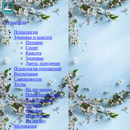
Психология
Психология
Практическая психология, личностный рост, экология,
Здоровье и красота
здоровье, воспитание,
Питание
Спорт
Красота
Здоровье
Диета, похудение
Психология отношений
Воспитание
Саморазвитие
Тесты
На эрудицию
Психологические
По картинкам
Онлайн
Женские
Интересные
На логику
Мотивация