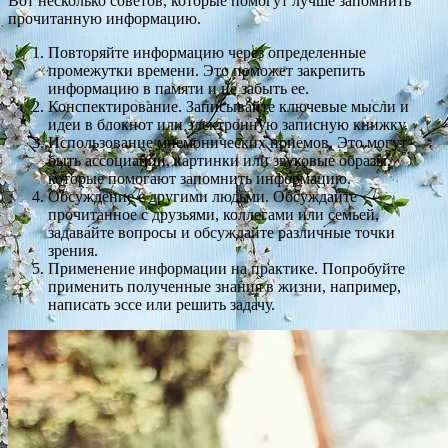
Вот несколько советов, которые помогут лучше запомнить
прочитанную информацию.
Повторяйте информацию через определенные
промежутки времени. Это поможет закрепить
информацию в памяти и не забыть ее.
Конспектирование. Записывайте ключевые мысли и
идеи в блокнот или электронную записную книжку.
Использование мнемонических приемов. Это могут
быть ассоциации, картинки или звуковые образы,
которые помогают запомнить информацию.
Обсуждение с другими людьми. Обсуждайте
прочитанное с друзьями, коллегами или семьей,
задавайте вопросы и обсуждайте различные точки
зрения.
Применение информации на практике. Попробуйте
применить полученные знания в жизни, например,
написать эссе или решить задачу.