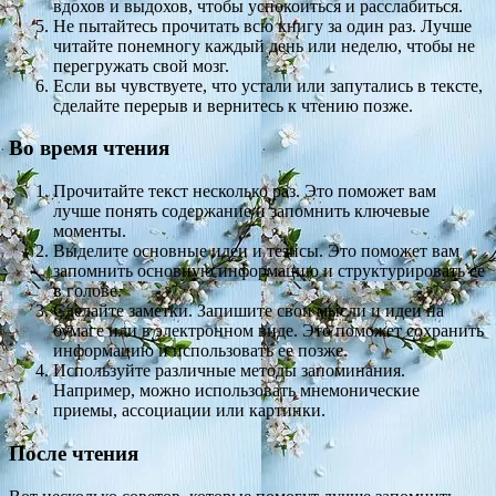
вдохов и выдохов, чтобы успокоиться и расслабиться.
Не пытайтесь прочитать всю книгу за один раз. Лучше
читайте понемногу каждый день или неделю, чтобы не
перегружать свой мозг.
Если вы чувствуете, что устали или запутались в тексте,
сделайте перерыв и вернитесь к чтению позже.
Во время чтения
Прочитайте текст несколько раз. Это поможет вам
лучше понять содержание и запомнить ключевые
моменты.
Выделите основные идеи и тезисы. Это поможет вам
запомнить основную информацию и структурировать ее
в голове.
Сделайте заметки. Запишите свои мысли и идеи на
бумаге или в электронном виде. Это поможет сохранить
информацию и использовать ее позже.
Используйте различные методы запоминания.
Например, можно использовать мнемонические
приемы, ассоциации или картинки.
После чтения